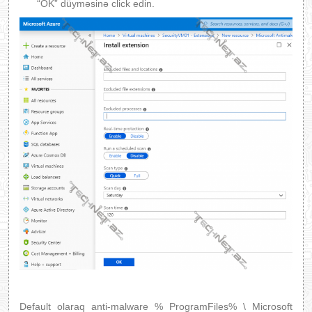
“OK” düyməsinə click edin.
Default olaraq anti-malware % ProgramFiles% \ Microsoft