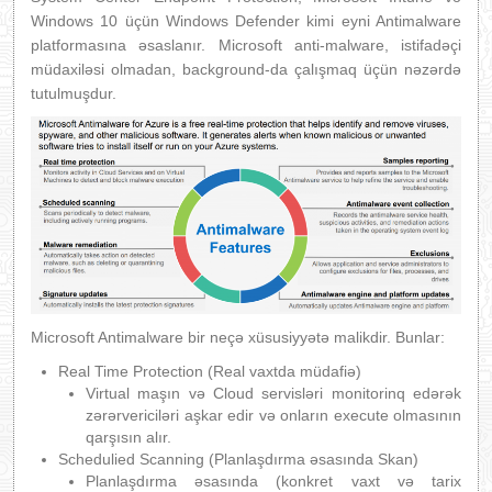
Windows 10 üçün Windows Defender kimi eyni Antimalware
platformasına əsaslanır. Microsoft anti-malware, istifadəçi
müdaxiləsi olmadan, background-da çalışmaq üçün nəzərdə
tutulmuşdur.
Microsoft Antimalware bir neçə xüsusiyyətə malikdir. Bunlar:
Real Time Protection (Real vaxtda müdafiə)
Virtual maşın və Cloud servisləri monitorinq edərək
zərərvericiləri aşkar edir və onların execute olmasının
qarşısın alır.
Schedulied Scanning (Planlaşdırma əsasında Skan)
Planlaşdırma əsasında (konkret vaxt və tarix