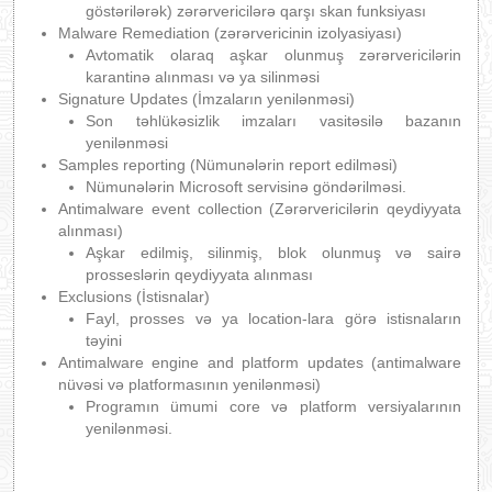
göstərilərək) zərərvericilərə qarşı skan funksiyası
Malware Remediation (zərərvericinin izolyasiyası)
Avtomatik olaraq aşkar olunmuş zərərvericilərin
karantinə alınması və ya silinməsi
Signature Updates (İmzaların yenilənməsi)
Son təhlükəsizlik imzaları vasitəsilə bazanın
yenilənməsi
Samples reporting (Nümunələrin report edilməsi)
Nümunələrin Microsoft servisinə göndərilməsi.
Antimalware event collection (Zərərvericilərin qeydiyyata
alınması)
Aşkar edilmiş, silinmiş, blok olunmuş və sairə
prosseslərin qeydiyyata alınması
Exclusions (İstisnalar)
Fayl, prosses və ya location-lara görə istisnaların
təyini
Antimalware engine and platform updates (antimalware
nüvəsi və platformasının yenilənməsi)
Programın ümumi core və platform versiyalarının
yenilənməsi.