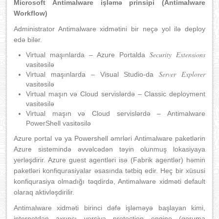
Microsoft Antimalware
işləmə prinsipi (Antimalware
Workflow)
Administrator Antimalware xidmətini bir neçə yol ilə deploy
edə bilər.
Security Extensions
Virtual maşınlarda – Azure Portalda
vasitəsilə
Server Explorer
Virtual maşınlarda – Visual Studio-da
vasitəsilə
Virtual maşın və Cloud servislərdə – Classic deployment
vasitəsilə
Virtual maşın və Cloud servislərdə – Antimalware
PowerShell vasitəsilə
Azure portal və ya Powershell əmrləri Antimalware paketlərin
Azure sistemində əvvəlcədən təyin olunmuş lokasiyaya
yerləşdirir. Azure guest agentləri isə (Fabrik agentlər) həmin
paketləri konfiqurasiyalar əsasında tətbiq edir. Heç bir xüsusi
konfiqurasiya olmadığı təqdirdə, Antimalware xidməti default
olaraq aktivləşdirilir.
Antimalware xidməti birinci dəfə işləməyə başlayan kimi,
internetdən axrıncı versiya protection engine (qoruma