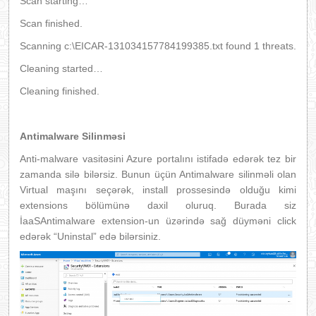
Scan starting…
Scan finished.
Scanning c:\EICAR-131034157784199385.txt found 1 threats.
Cleaning started…
Cleaning finished.
Antimalware Silinməsi
Anti-malware vasitəsini Azure portalını istifadə edərək tez bir
zamanda silə bilərsiz. Bunun üçün Antimalware silinməli olan
Virtual maşını seçərək, install prossesində olduğu kimi
extensions bölümünə daxil oluruq. Burada siz
İaaSAntimalware extension-un üzərində sağ düyməni click
edərək “Uninstal” edə bilərsiniz.