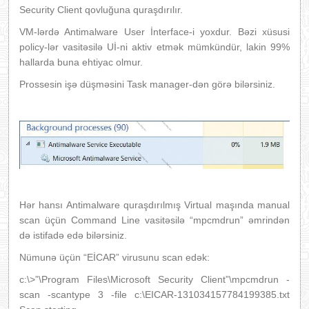
Security Client qovluğuna quraşdırılır.
VM-lərdə Antimalware User İnterface-i yoxdur. Bəzi xüsusi
policy-lər vasitəsilə Uİ-ni aktiv etmək mümkündür, lakin 99%
hallarda buna ehtiyac olmur.
Prossesin işə düşməsini Task manager-dən görə bilərsiniz.
Hər hansı Antimalware quraşdırılmış Virtual maşında manual
scan üçün Command Line vasitəsilə “mpcmdrun” əmrindən
də istifadə edə bilərsiniz.
Nümunə üçün “EİCAR” virusunu scan edək:
c:\>”\Program Files\Microsoft Security Client”\mpcmdrun -
scan -scantype 3 -file c:\EICAR-131034157784199385.txt