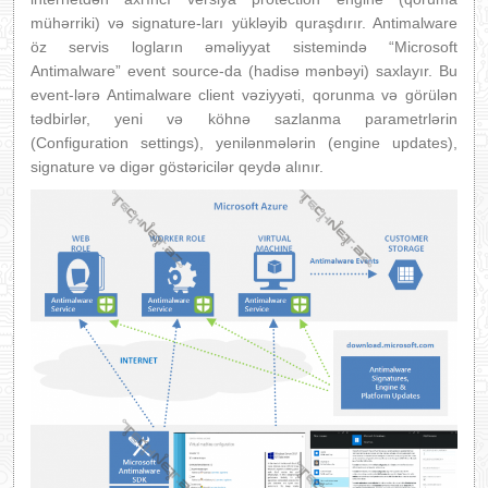
mühərriki) və signature-ları yükləyib quraşdırır. Antimalware
öz servis logların əməliyyat sistemində “Microsoft
Antimalware” event source-da (hadisə mənbəyi) saxlayır. Bu
event-lərə Antimalware client vəziyyəti, qorunma və görülən
tədbirlər, yeni və köhnə sazlanma parametrlərin
(Configuration settings), yenilənmələrin (engine updates),
signature və digər göstəricilər qeydə alınır.