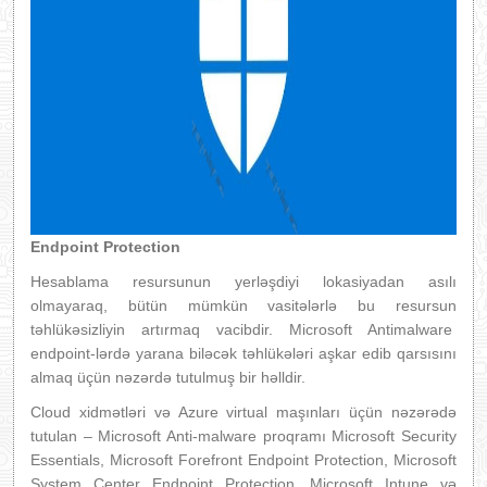
Endpoint Protection
Hesablama resursunun yerləşdiyi lokasiyadan asılı
olmayaraq, bütün mümkün vasitələrlə bu resursun
təhlükəsizliyin artırmaq vacibdir. Microsoft Antimalware
endpoint-lərdə yarana biləcək təhlükələri aşkar edib qarsısını
almaq üçün nəzərdə tutulmuş bir həlldir.
Cloud xidmətləri və Azure virtual maşınları üçün nəzərədə
tutulan – Microsoft Anti-malware proqramı Microsoft Security
Essentials, Microsoft Forefront Endpoint Protection, Microsoft
System Center Endpoint Protection, Microsoft Intune və