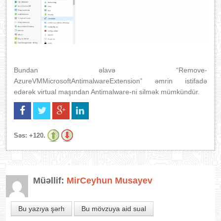
Bundan əlavə “Remove-
AzureVMMicrosoftAntimalwareExtension” əmrin istifadə
edərək virtual maşından Antimalware-ni silmək mümkündür.
Səs:
+120.
Müəllif:
MirCeyhun Musayev
Bu yazıya şərh
Bu mövzuya aid sual