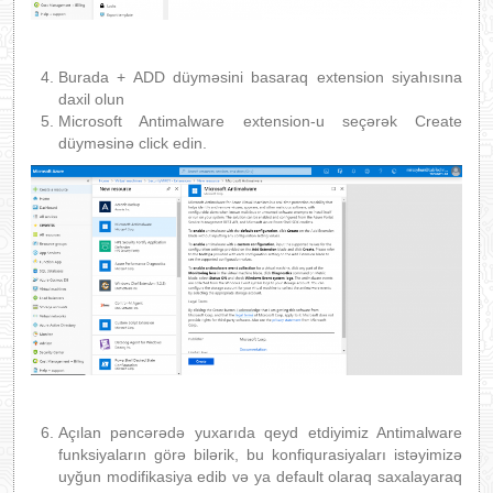
Burada + ADD düyməsini basaraq extension siyahısına
daxil olun
Microsoft Antimalware extension-u seçərək Create
düyməsinə click edin.
Açılan pəncərədə yuxarıda qeyd etdiyimiz Antimalware
funksiyaların görə bilərik, bu konfiqurasiyaları istəyimizə
uyğun modifikasiya edib və ya default olaraq saxalayaraq