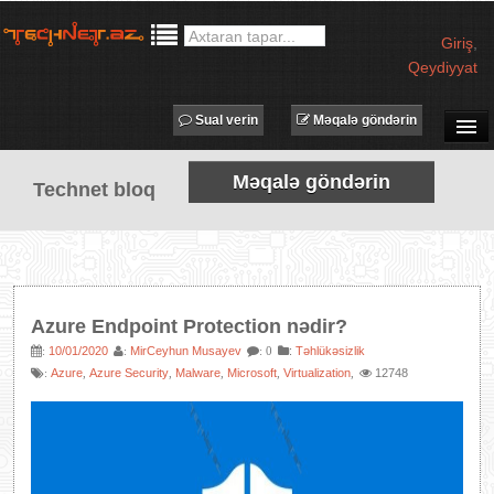
Giriş
,
Qeydiyyat
Sual verin
Məqalə göndərin
SUAL-CAVAB
Məqalə göndərin
Technet bloq
TECHNET TV
MƏQALƏLƏR
İŞ ELANLARI
TƏDBİRLƏR
Azure Endpoint Protection nədir?
PROQRAMLAR
10/01/2020
MirCeyhun Musayev
:
Təhlükəsizlik
:
:
: 0
Azure
Azure Security
Malware
Microsoft
Virtualization
12748
:
,
,
,
,
,
AVADANLIQLAR
IT LÜĞƏT
XƏBƏRLƏR