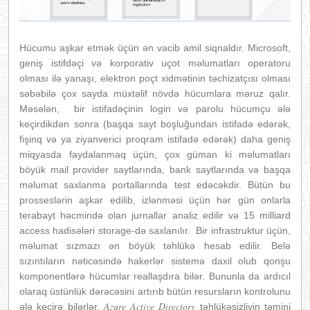
Hücumu aşkar etmək üçün ən vacib amil siqnaldır. Microsoft,
geniş istifdəçi və korporativ uçot məlumatları operatoru
olması ilə yanaşı, elektron poçt xidmətinin təchizatçısı olması
səbəbilə çox sayda müxtəlif növdə hücumlara məruz qalır.
Məsələn, bir istifadəçinin login və parolu hücumçu ələ
keçirdikdən sonra (başqa sayt boşluğundan istifadə edərək,
fişinq və ya ziyanverici proqram istifadə edərək) daha geniş
miqyasda faydalanmaq üçün, çox güman ki məlumatları
böyük mail provider saytlarında, bank saytlarında və başqa
məlumat saxlanma portallarında test edəcəkdir. Bütün bu
prosseslərin aşkar edilib, izlənməsi üçün hər gün onlarla
terabayt həcmində olan jurnallar analiz edilir və 15 milliard
access hadisələri storage-də saxlanılır. Bir infrastruktur üçün,
məlumat sızmazı ən böyük təhlükə hesab edilir. Belə
sızıntıların nəticəsində hakerlər sistemə daxil olub qonşu
komponentlərə hücumlar reallaşdıra bilər. Bununla da ardıcıl
olaraq üstünlük dərəcəsini artırıb bütün resursların kontrolunu
Azure Active Directory
ələ keçirə bilərlər.
təhlükəsizliyin təmini