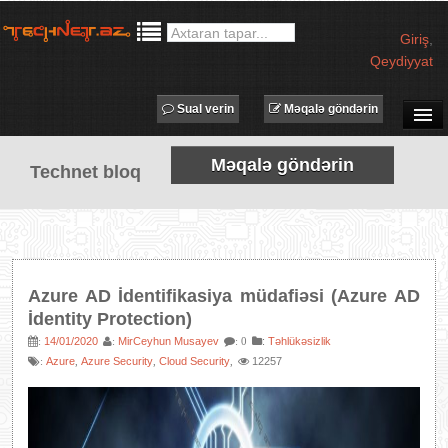
Giriş
,
Qeydiyyat
Sual verin
Məqalə göndərin
SUAL-CAVAB
Məqalə göndərin
Technet bloq
TECHNET TV
MƏQALƏLƏR
İŞ ELANLARI
TƏDBİRLƏR
Azure AD İdentifikasiya müdafiəsi (Azure AD
PROQRAMLAR
İdentity Protection)
AVADANLIQLAR
14/01/2020
MirCeyhun Musayev
:
Təhlükəsizlik
:
:
: 0
Azure
Azure Security
Cloud Security
12257
:
,
,
,
IT LÜĞƏT
XƏBƏRLƏR