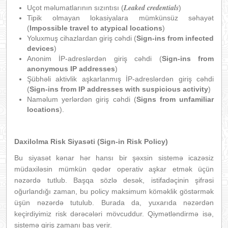
Leaked credentials
Uçot məlumatlarının sızıntısı (
)
Tipik olmayan lokasiyalara mümkünsüz səhayət
(
Impossible travel to atypical locations
)
Yoluxmuş cihazlardan giriş cəhdi (
Sign-ins from infected
devices
)
Anonim İP-adreslərdən giriş cəhdi (
Sign-ins from
anonymous IP addresses
)
Şübhəli aktivlik aşkarlanmış İP-adreslərdən giriş cəhdi
(
Sign-ins from IP addresses with suspicious activity
)
Naməlum yerlərdən giriş cəhdi (
Signs from unfamiliar
locations
).
Daxilolma Risk Siyas
əti (
Sign-in Risk Policy)
Bu siyasət kənar hər hansı bir şəxsin sistemə icazəsiz
müdaxiləsin mümkün qədər operativ aşkar etmək üçün
nəzərdə tutlub. Başqa sözlə desək, istifadəçinin şifrəsi
oğurlandığı zaman, bu policy maksimum köməklik göstərmək
üşün nəzərdə tutulub. Burada da, yuxarıda nəzərdən
keçirdiyimiz risk dərəcələri mövcuddur. Qiymətləndirmə isə,
sistemə giriş zamanı baş verir.