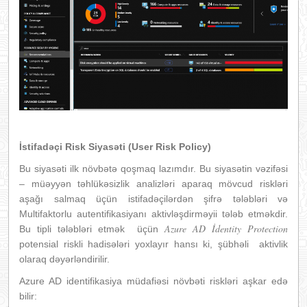
İstifad
ə
çi Risk Siyas
ə
ti (User Risk Policy)
Bu siyasəti ilk növbətə qoşmaq lazımdır. Bu siyasətin vəzifəsi
– müəyyən təhlükəsizlik analizləri aparaq mövcud riskləri
aşağı salmaq üçün istifadəçilərdən şifrə tələbləri və
Multifaktorlu autentifikasiyanı aktivləşdirməyii tələb etməkdir.
Azure AD İdentity Protection
Bu tipli tələbləri etmək üçün
potensial riskli hadisələri yoxlayır hansı ki, şübhəli aktivlik
olaraq dəyərləndirilir.
Azure AD identifikasiya müdafiəsi növbəti riskləri aşkar edə
bilir: