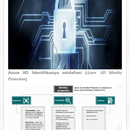
Azure AD İdentity
Azure AD İdentifikasiya müdafi
ə
si (
Protection
)