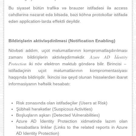
Bu siyasət bütün trafikə və brauzer istifadəsi ilə access
cəhdlərinə nəzarət edə bilsədə, bəzi köhnə protokollar istifadə
edən application-larda effektli deyildir.
Bildirişl
ə
rin aktivl
ə
şdirilm
ə
si (Notification Enabling)
Növbəti addım, uçot məlumatlarının kompromatlaşdırılması
Azure AD İdentity
zamanı bildirişlərin aktivləşdirməkdir.
Protection
iki növ elektron məktub göndərə bilir. Birincisi –
istifadəçinin uçot məlumatlarının kompromentasiyası
haqqında bildirişdir. İkincisi isə qeyd olunan hissələrdən ibarət
informasiyanın həftəlik hesabatı:
Risk zonasında olan istifadəçilər (Users at Risk)
Şübhəli hərəkətlər (Suspicous Activities)
Boşluqların aşkarı (Detected Vulnerabilities)
Azure AD İdentity Protection xidmətində lazım olan
hesabatlara linklər (Links to the related reports in Azure
AD Identity Protection)