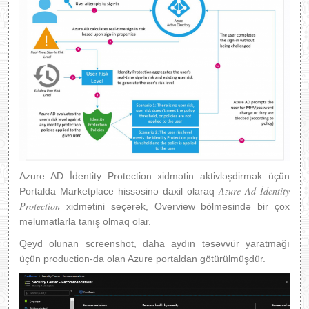
Azure AD İdentity Protection xidmətin aktivləşdirmək üçün
Azure Ad İdentity
Portalda Marketplace hissəsinə daxil olaraq
Protection
xidmətini seçərək, Overview bölməsində bir çox
məlumatlarla tanış olmaq olar.
Qeyd olunan screenshot, daha aydın təsəvvür yaratmağı
üçün production-da olan Azure portaldan götürülmüşdür.