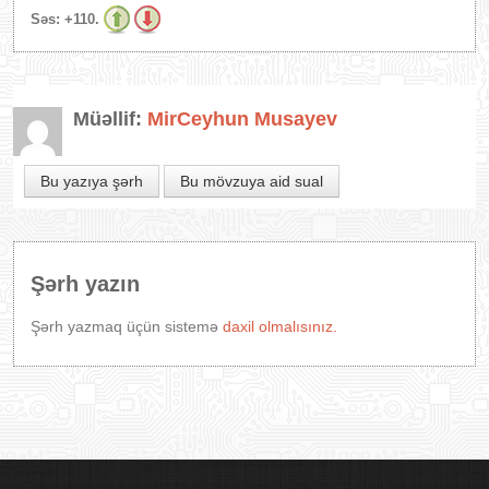
Səs:
+110.
Müəllif:
MirCeyhun Musayev
Bu yazıya şərh
Bu mövzuya aid sual
Şərh yazın
Şərh yazmaq üçün sistemə
daxil olmalısınız.