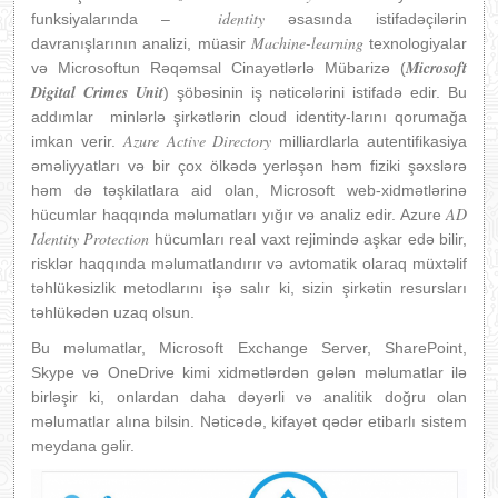
identity
funksiyalarında –
əsasında istifadəçilərin
Machine-learning
davranışlarının analizi, müasir
texnologiyalar
Microsoft
və Microsoftun Rəqəmsal Cinayətlərlə Mübarizə (
Digital Crimes Unit
) şöbəsinin iş nəticələrini istifadə edir. Bu
addımlar minlərlə şirkətlərin cloud identity-larını qorumağa
Azure Active Directory
imkan verir.
milliardlarla autentifikasiya
əməliyyatları və bir çox ölkədə yerləşən həm fiziki şəxslərə
həm də təşkilatlara aid olan, Microsoft web-xidmətlərinə
AD
hücumlar haqqında məlumatları yığır və analiz edir. Azure
Identity Protection
hücumları real vaxt rejimində aşkar edə bilir,
risklər haqqında məlumatlandırır və avtomatik olaraq müxtəlif
təhlükəsizlik metodlarını işə salır ki, sizin şirkətin resursları
təhlükədən uzaq olsun.
Bu məlumatlar, Microsoft Exchange Server, SharePoint,
Skype və OneDrive kimi xidmətlərdən gələn məlumatlar ilə
birləşir ki, onlardan daha dəyərli və analitik doğru olan
məlumatlar alına bilsin. Nəticədə, kifayət qədər etibarlı sistem
meydana gəlir.