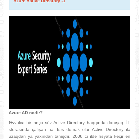
Azure Active Directory -1
Azure AD nədir?
Əvvəlcə bir neçə söz Active Directory haqqında danışaq. İT
sferasında çalışan hər kəs demək olar Active Directory ilə
uzaqdan ya yaxından tanışdır. 2008 ci ildə həyata keçirilən