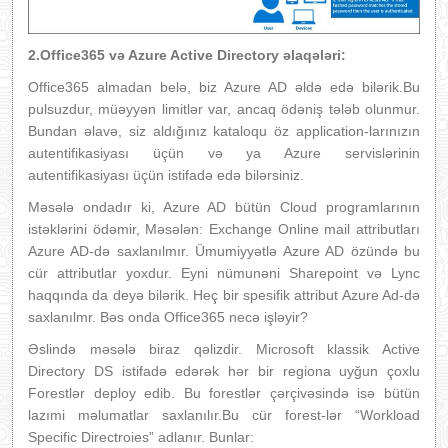
2.Office365 və Azure Active Directory əlaqələri:
Office365 almadan belə, biz Azure AD əldə edə bilərik.Bu
pulsuzdur, müəyyən limitlər var, ancaq ödəniş tələb olunmur.
Bundan əlavə, siz aldığınız kataloqu öz application-larınızın
autentifikasiyası üçün və ya Azure servislərinin
autentifikasiyası üçün istifadə edə bilərsiniz.
Məsələ ondadır ki, Azure AD bütün Cloud programlarının
istəklərini ödəmir, Məsələn: Exchange Online mail attributları
Azure AD-də saxlanılmır. Ümumiyyətlə Azure AD özündə bu
cür attributlar yoxdur. Eyni nümunəni Sharepoint və Lync
haqqında da deyə bilərik. Heç bir spesifik attribut Azure Ad-də
saxlanılmr. Bəs onda Office365 necə işləyir?
Əslində məsələ biraz qəlizdir. Microsoft klassik Active
Directory DS istifadə edərək hər bir regiona uyğun çoxlu
Forestlər deploy edib. Bu forestlər çərçivəsində isə bütün
lazımi məlumatlar saxlanılır.Bu cür forest-lər “Workload
Specific Directroies” adlanır. Bunlar: