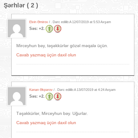
Şərhlər ( 2 )
Elvin Əmirov
/ . Dərc edilib:A
12/07/2019 at 5:53 Axşam
Səs:
+2.
Mirceyhun bəy, təşəkkürlər gözəl məqalə üçün.
Cavab yazmaq üçün daxil olun
Kənan Əkpərov
/ . Dərc edilib:A
13/07/2019 at 4:24 Axşam
Səs:
+2.
Təşəkkürlər, Mirceyhun bəy. Uğurlar.
Cavab yazmaq üçün daxil olun