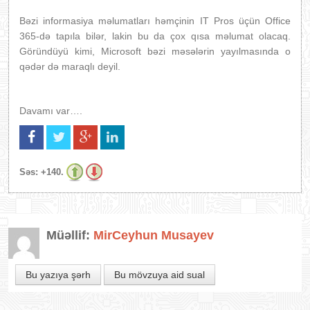
Bəzi informasiya məlumatları həmçinin IT Pros üçün Office
365-də tapıla bilər, lakin bu da çox qısa məlumat olacaq.
Göründüyü kimi, Microsoft bəzi məsələrin yayılmasında o
qədər də maraqlı deyil.
Davamı var….
Səs:
+140.
Müəllif:
MirCeyhun Musayev
Bu yazıya şərh
Bu mövzuya aid sual