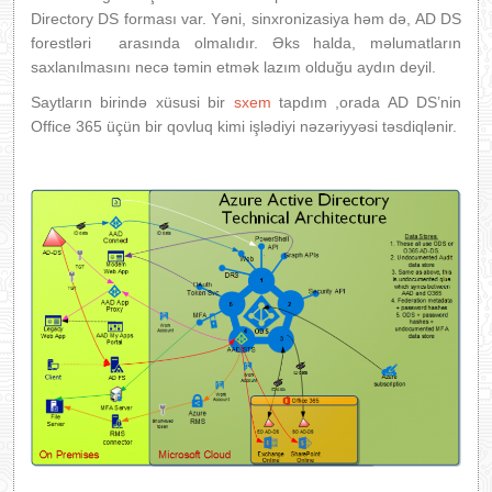
Directory DS forması var. Yəni, sinxronizasiya həm də, AD DS
forestləri arasında olmalıdır. Əks halda, məlumatların
saxlanılmasını necə təmin etmək lazım olduğu aydın deyil.
Saytların birində xüsusi bir
sxem
tapdım ,orada AD DS’nin
Office 365 üçün bir qovluq kimi işlədiyi nəzəriyyəsi təsdiqlənir.