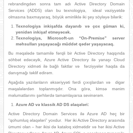
rebrandingdən sonra tam adı Active Directory Domain
Services (ADDS) olan bu texnologiya, ideal vəziyyətdə
olmasına baxmayaraq, böyük əminliklə iki şey söyləyə bilərik:
Texnologiya inkişafda dayanıb və çox güman ki,
yenidən inkişaf etməyəcək.
Texnologiya, Microsoft-un “On-Premise” server
məhsulları yaşayacağı müddət qədər yaşayacaq.
Bu məqalədə tamamilə fərqli bir Active Directory haqqında
söhbət edəcəyik, Azure Active Directory ilə yanaşı Cloud
Directory xidməti ilə bağlı faktlar və fərziyyələr haqda da
danışmağı təklif edirəm.
Aşağıda yazılanların əksəriyyəti fərdi çıxışlardan və digər
məqalələrdən toplanmışdır. Ona görə, kimsə mənim
məlumatlarımı şərhlərdə tamamlayarsa sevinərəm.
Azure AD və klassik AD DS əlaqələri:
Active Directory Domain Services ilə Azure AD heç bir
“qohumluq əlaqələri” yoxdur. Hər iki Active Directory arasında
ümumi olan – hər ikisi də kataloq xidmətidir və hər ikisi Active