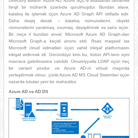
Directory adlanır. Azure AD, Azure SQL-ə əsaslanan tamamilə
fərqli bir mühərrik üzərində qurulmuşdur. Bundan əlavə,
kataloq ilə işləmək üçün Azure AD Graph API istifadə edir.
Daha dəqiq desək – kataloq nümunələrini, obyekt
nümunələrini yaratmaq, oxumaq, dəyişdirmək və sairə üçün.
Bir neçə il bundan əvvəl, Microsoft Azure AD Graph-dan
Microsoft Graph-a keçidi anons etdi. Əsas məqsəd isə
Microsoft cloud xidmətləri üçün vahid inkişaf platformasnı
inkişaf etdirmək idi. Göründüyü kimi bu, bütün API-lərin eyni
məxrəcə gətirilməsinə cəhddir. Ümumiyyətlə LDAP üçün heç
bir variant yoxdur və Azure AD-ni virtual maşında
yerləşdirmək olmur, çünki Azure AD MS Cloud Sistemləri üçün
nəzərdə tutulan yeni bir məhsuldur.
Azure AD və AD DS