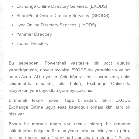
Exchange Online Directory Services. (EXODS)
SharePoint Online Directory Services. (SPODS)
Lync Online Directory Services. (LYODS)
Yammer Directory
Teams Directory
Bu səbəbdən, Powershell vasitəsilə bir poçt qutusu
yaratdığınızda, obyekt əvvəlcə EXODS-də yaradılır və yalnız
sonra Azure AD-ə yazılır. Anladığınız kimi, sinxronizasiya əks
istiqamətdə olmalıdır, əks halda, Exchange Online-də
işləyərkən yeni obyektləri görməyəcəksiniz.
Birmənalı texniki sxemi tapa bilmədim, lakin EXODS
Exchange Online üçün əsas kataloqun olması kimi tam bir
hiss var.
Başqa bir maraqlı nöqtə var, texniki olaraq, bir tenantın
istifadəçiləri bölgələr üzrə paylana bilər və bildiyimizə görə,
hər bir region üçün ” workload specific directories ” Active