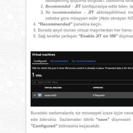
təsdiqlənmiş qoşulma sorğuları, daxilolma tarixi
Recommended
–
JİT
konfiqurasiya edilə bilən, l
No recommendation
–
JİT
aktivləşdirilməsi m
səbəbə görə müəyyən edilir (Aktiv olmayan NS
“Recommended
”
panelinə keçin.
Burada qeyd olunan virtual maşınlardan hər hansı b
Sağ tərəfdə yerləşən
“Enable JIT on VM”
düyməsi
Buradakı sazlamalarda siz müvəqqəti icazə üçün nəzər
edə bilərsiniz. Sazlamaları bitirib
“save”
düyməsini s
”Configured”
bölməsinə keçəcəkdir.