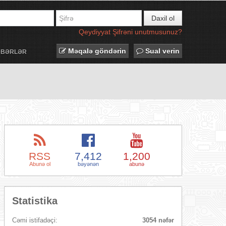
Daxil ol
Qeydiyyat
Şifrəni unutmusunuz?
Məqalə göndərin
Sual verin
ƏBƏRLƏR
RSS
7,412
1,200
Abunə ol
bəyənən
abunə
Statistika
Cəmi istifadəçi:
3054 nəfər