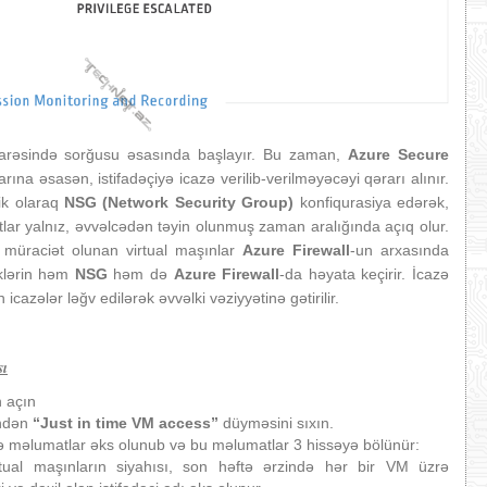
i barəsində sorğusu əsasında başlayır. Bu zaman,
Azure Secure
arına əsasən, istifadəçiyə icazə verilib-verilməyəcəyi qərarı alınır.
ik olaraq
NSG (Network Security Group)
konfiqurasiya edərək,
rtlar yalnız, əvvəlcədən təyin olunmuş zaman aralığında açıq olur.
, müraciət olunan virtual maşınlar
Azure Firewall
-un arxasında
iklərin həm
NSG
həm də
Azure Firewall
-da həyata keçirir. İcazə
cazələr ləğv edilərək əvvəlki vəziyyətinə gətirilir.
sı
 açın
ndən
“Just in time VM access”
düyməsini sıxın.
ədə məlumatlar əks olunub və bu məlumatlar 3 hissəyə bölünür:
tual maşınların siyahısı, son həftə ərzində hər bir VM üzrə