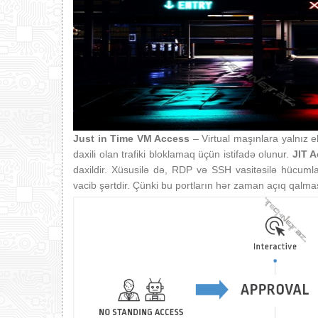
Just in Time VM Access
– Virtual maşınlara yalnız 
daxili olan trafiki bloklamaq üçün istifadə olunur.
JIT 
daxildir. Xüsusilə də, RDP və SSH vasitəsilə hücumlar
vacib şərtdir. Çünki bu portların hər zaman açıq qalm