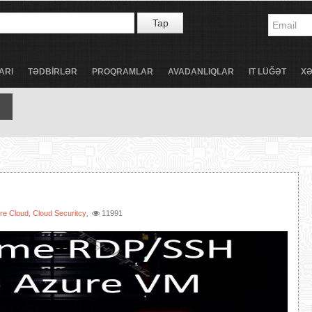
Tap
ARI
TƏDBİRLƏR
PROQRAMLAR
AVADANLIQLAR
IT LÜĞƏT
X
re Cloud
Cloud Securitcy
11991
,
,