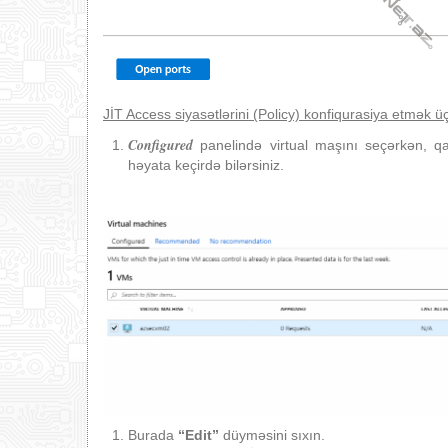
JİT Access siyasətlərini (Policy) konfiqurasiya etmək ü
Configured
panelində virtual maşını seçərkən, qa
həyata keçirdə bilərsiniz.
Burada
“Edit”
düyməsini sıxın.