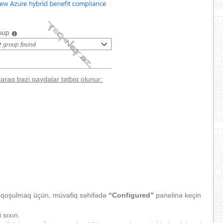
araq bəzi qaydalar tətbiq olunur:
ına qoşulmaq üçün, müvafiq səhifədə
“Configured”
panelinə keçin
 sıxın.