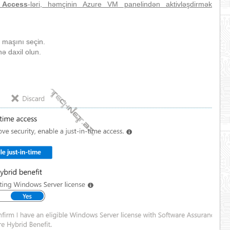
e Access
-ləri, həmçinin Azure VM panelindən aktivləşdirmək
l maşını seçin.
ə daxil olun.