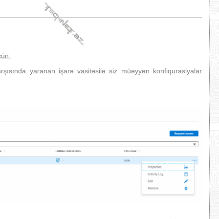
çün:
rşısında yaranan işarə vasitəsilə siz müəyyən konfiqurasiyalar