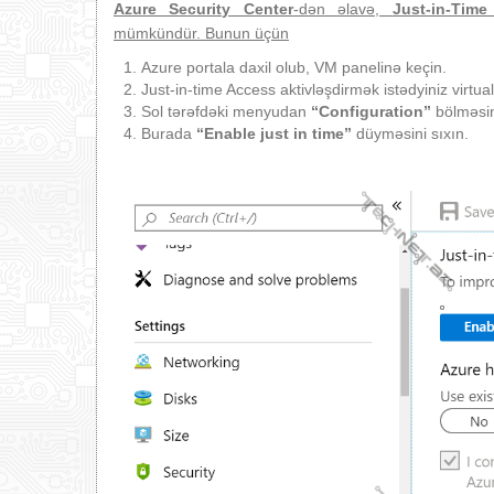
Azure Security Center
-dən əlavə,
Just-in-Tim
mümkündür. Bunun üçün
Azure portala daxil olub, VM panelinə keçin.
Just-in-time Access aktivləşdirmək istədyiniz virtua
Sol tərəfdəki menyudan
“Configuration”
bölməsin
Burada
“Enable just in time”
düyməsini sıxın.