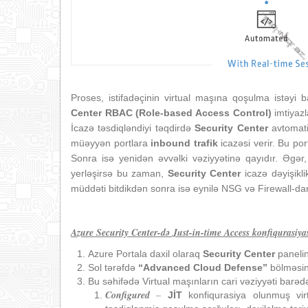
Proses, istifadəçinin virtual maşına qoşulma istəy
Center RBAC (Role-based Access Control)
imtiyazl
İcazə təsdiqləndiyi təqdirdə
Security Center
avtomat
müəyyən portlara
inbound trafik
icazəsi verir. Bu po
Sonra isə yenidən əvvəlki vəziyyətinə qayıdır. Əgər
yerləşirsə bu zaman,
Security Center
icazə dəyişikl
müddəti bitdikdən sonra isə eynilə NSG və Firewall-dan i
Azure Security Center-də Just-in-time Access konfiqurasiya
Azure Portala daxil olaraq
Security Center
panelin
Sol tərəfdə
“Advanced Cloud Defense”
bölməsi
Bu səhifədə Virtual maşınların cari vəziyyəti bar
Configured
–
JİT
konfiqurasiya olunmuş vir