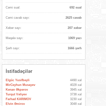
Cəmi sual:
692 sual
Cəmi cavab sayı:
2625 cavab
Xəbər sayı:
207 xəbər
Məqalə sayı:
1069 yazı
Şərh sayı:
1666 şərh
İstifadəçilər
Elgüc Yusifbəyli
4490 xal
MirCeyhun Musayev
4028 xal
Kənan Əkpərov
3945 xal
Turqut Vəliyev
3738 xal
Farhad KARIMOV
3230 xal
Elvin Əmirov
3048 xal