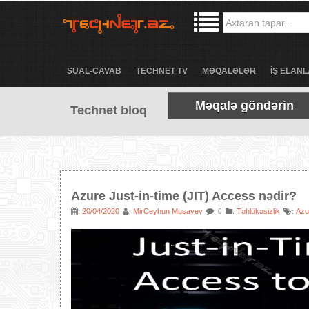
SUAL-CAVAB
TECHNET TV
MƏQALƏLƏR
İŞ ELANL
Məqalə göndərin
Technet bloq
Azure Just-in-time (JIT) Access nədir?
20/04/2020
MirCeyhun Musayev
:
Təhlükəsizlik
Azu
:
:
: 0
: