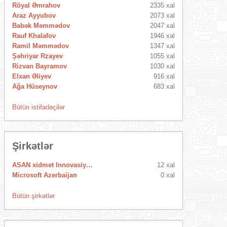
Röyal Əmrahov
2335 xal
Araz Ayyubov
2073 xal
Babək Məmmədov
2047 xal
Rauf Khalafov
1946 xal
Ramil Məmmədov
1347 xal
Şəhriyar Rzayev
1055 xal
Rizvan Bayramov
1030 xal
Elxan Əliyev
916 xal
Ağa Hüseynov
683 xal
Bütün istifadəçilər
Şirkətlər
ASAN xidmet Innovasiya Mərkəzi
12 xal
Microsoft Azerbaijan
0 xal
Bütün şirkətlər