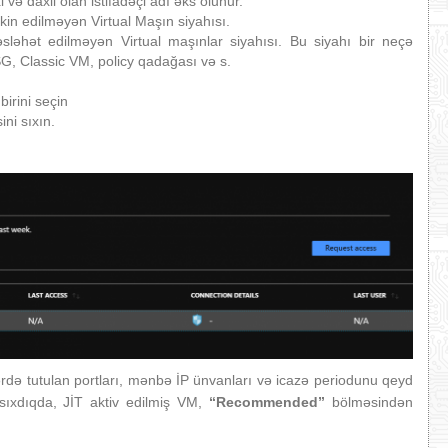
 və daxil olan istifadəçi adı əks olunur.
akin edilməyən Virtual Maşın siyahısı.
əsləhət edilməyən Virtual maşınlar siyahısı. Bu siyahı bir neçə
G, Classic VM, policy qadağası və s.
irini seçin
ni sıxın.
də tutulan portları, mənbə İP ünvanları və icazə periodunu qeyd
ıxdıqda, JİT aktiv edilmiş VM,
“Recommended”
bölməsindən