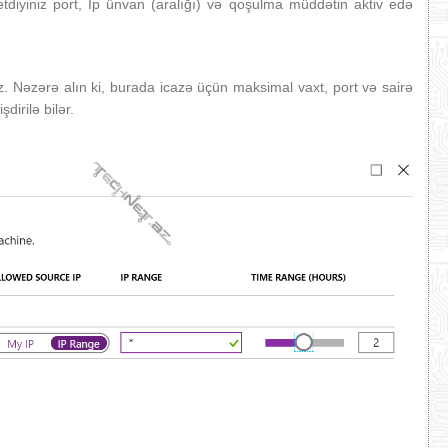
diyiniz port, İp ünvan (aralığı) və qoşulma müddətin aktiv edə
iz. Nəzərə alın ki, burada icazə üçün maksimal vaxt, port və sairə
şdirilə bilər.