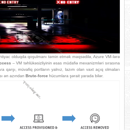
ehtiyac olduqda qoşulmanı təmin etmək məqsədilə, Azure VM-lərə
Access
– VM təhlükəsizliyinin əsas müdafiə mexanizmləri sırasına
a qarşı, müvafiq portların yalnız, lazım olan vaxt açıq olmaları
ası ən azından
Brute-force
hücumlara şərait yarada bilər.