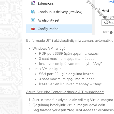
Bu formada JIT-i aktivləşdirdiyimiz zaman, avtomatik ol
Windows VM lər üçün
RDP port 3389 üçün qoşulma icazəsi
3 saat maximum qoşulma müddəti
İcazə verilən İp ünvan mənbəyi – “Any”
Linux VM lər üçün
SSH port 22 üçün qoşulma icazəsi
3 saat maximum qoşulma müddəti
İcazə verilən İP ünvan mənbəyi – “Any”
Azure Security Center vasitəsilə
JİT
müraciətlər
:
Just-in-time funksiyası aktiv edilmiş Virtual maş
Qoşulmaq istədiyiniz virtual maşını qeyd edin
Sağ tərəfdə yerləşən
“request access”
düyməsini