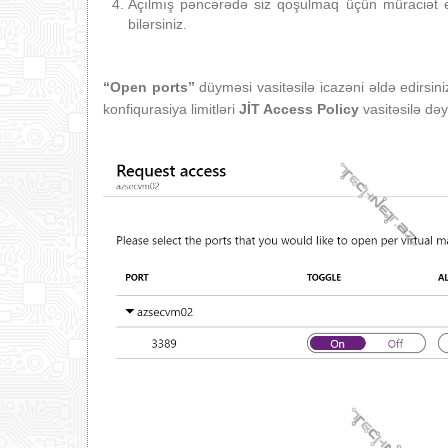
Açılmış pəncərədə siz qoşulmaq üçün müraciət et
bilərsiniz.
“Open ports
”
düyməsi vasitəsilə icazəni əldə edirsin
konfiqurasiya limitləri
JİT Access Policy
vasitəsilə dəyi