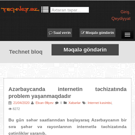
Giriş
,
Qeydiyyat
Sual verin
Məqalə göndərin
SUAL-CAVAB
Məqalə göndərin
Technet bloq
TECHNET TV
MƏQALƏLƏR
İŞ ELANLARI
TƏDBİRLƏR
Azərbaycanda internetin təchizatında
PROQRAMLAR
problem yaşanmaqdadır
AVADANLIQLAR
21/04/2020
Elxan Əliyev
:
Xəbərlər
Internet kəsintisi
:
:
: 0
:
,
8272
IT LÜĞƏT
Bu gün səhər saatlarından başlayaraq Azərbaycanın bir
XƏBƏRLƏR
sıra şəhər və rayonlarının internetlə təchizatında
çətinliklər yaranıb.