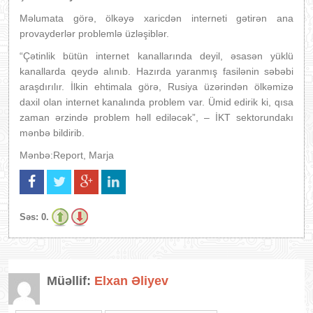
Məlumata görə, ölkəyə xaricdən interneti gətirən ana
provayderlər problemlə üzləşiblər.
“Çətinlik bütün internet kanallarında deyil, əsasən yüklü
kanallarda qeydə alınıb. Hazırda yaranmış fasilənin səbəbi
araşdırılır. İlkin ehtimala görə, Rusiya üzərindən ölkəmizə
daxil olan internet kanalında problem var. Ümid edirik ki, qısa
zaman ərzində problem həll ediləcək”, – İKT sektorundakı
mənbə bildirib.
Mənbə:Report, Marja
Səs:
0.
Müəllif:
Elxan Əliyev