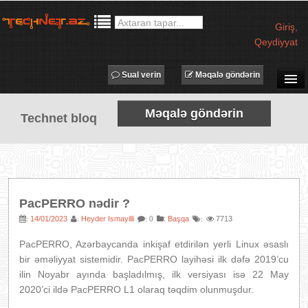
Giriş
,
Qeydiyyat
Sual verin
Məqalə göndərin
SUAL-CAVAB
Məqalə göndərin
Technet bloq
TECHNET TV
MƏQALƏLƏR
İŞ ELANLARI
TƏDBİRLƏR
PacPERRO nədir ?
PROQRAMLAR
14/01/2023
Heyder Ismayilli
:
Başqa
7713
:
:
: 0
:
AVADANLIQLAR
PacPERRO, Azərbaycanda inkişaf etdirilən yerli Linux əsaslı
IT LÜĞƏT
bir əməliyyat sistemidir. PacPERRO layihəsi ilk dəfə 2019’cu
ilin Noyabr ayında başladılmış, ilk versiyası isə 22 May
XƏBƏRLƏR
2020’ci ildə PacPERRO L1 olaraq təqdim olunmuşdur.