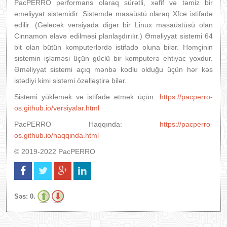
PacPERRO performans olaraq sürətli, xəfif və təmiz bir
əməliyyat sistemidir. Sistemdə masaüstü olaraq Xfce istifadə
edilir. (Gələcək versiyada digər bir Linux masaüstüsü olan
Cinnamon əlavə edilməsi planlaşdırılır.) Əməliyyat sistemi 64
bit olan bütün komputerlərdə istifadə oluna bilər. Həmçinin
sistemin işləməsi üçün güclü bir komputerə ehtiyac yoxdur.
Əməliyyat sistemi açıq mənbə kodlu olduğu üçün hər kəs
istədiyi kimi sistemi özəlləştirə bilər.
Sistemi yükləmək və istifadə etmək üçün:
https://pacperro-
os.github.io/versiyalar.html
PacPERRO Haqqında:
https://pacperro-
os.github.io/haqqinda.html
© 2019-2022 PacPERRO
Səs:
0.