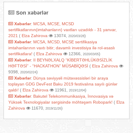
Son xəbərlər
Xəbərlər
:
MCSA, MCSE, MCSD
sertifikatlarının(imtahanların) vaxtları uzadıldı - 31 yanvar,
2021
(
Elza Zahirova
13074,
)
2020/03/28
Xəbərlər
:
MCSA, MCSD, MCSE sertifikasiya
imtahanlarının vaxtı bitir; davamlı investisiya ilə rol-əsaslı
sertifikatlara!
(
Elza Zahirova
12366,
)
2020/03/05
Xəbərlər
:
II BEYNƏLXALQ “KİBERTƏHLÜKƏSİZLİK
HƏFTƏSİ” - “HACKATHON” MÜSABİQƏSİ
(
Elza Zahirova
9398,
)
2020/02/24
Xəbərlər
:
Dünya səviyyəli mütəxəssisləri bir araya
toplayan GDG DevFest Baku 2019 festivalına sayılı günlər
qaldı!
(
Elza Zahirova
11961,
)
2019/12/04
Xəbərlər
:
Bakutel Telekommunikasiya, İnnovasiya və
Yüksək Texnologiyalar sərgisində möhtəşəm Robopark!
(
Elza
Zahirova
11670,
)
2019/11/26