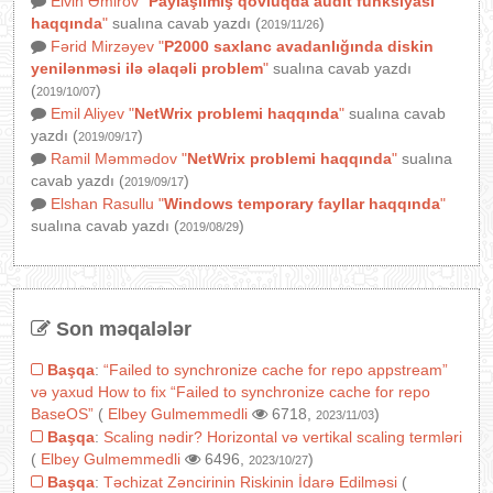
Elvin Əmirov
"
Paylaşılmış qovluqda audit funksiyası
haqqında
"
sualına cavab yazdı (
)
2019/11/26
Fərid Mirzəyev
"
P2000 saxlanc avadanlığında diskin
yenilənməsi ilə əlaqəli problem
"
sualına cavab yazdı
(
)
2019/10/07
Emil Aliyev
"
NetWrix problemi haqqında
"
sualına cavab
yazdı (
)
2019/09/17
Ramil Məmmədov
"
NetWrix problemi haqqında
"
sualına
cavab yazdı (
)
2019/09/17
Elshan Rasullu
"
Windows temporary fayllar haqqında
"
sualına cavab yazdı (
)
2019/08/29
Son məqalələr
Başqa
:
“Failed to synchronize cache for repo appstream”
və yaxud How to fix “Failed to synchronize cache for repo
BaseOS”
(
Elbey Gulmemmedli
6718,
)
2023/11/03
Başqa
:
Scaling nədir? Horizontal və vertikal scaling termləri
(
Elbey Gulmemmedli
6496,
)
2023/10/27
Başqa
:
Təchizat Zəncirinin Riskinin İdarə Edilməsi
(