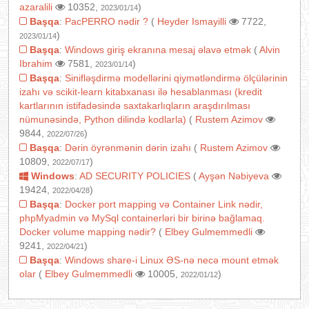
azaralili
10352,
)
2023/01/14
Başqa
:
PacPERRO nədir ?
(
Heyder Ismayilli
7722,
)
2023/01/14
Başqa
:
Windows giriş ekranına mesaj əlavə etmək
(
Alvin
Ibrahim
7581,
)
2023/01/14
Başqa
:
Sinifləşdirmə modellərini qiymətləndirmə ölçülərinin
izahı və scikit-learn kitabxanası ilə hesablanması (kredit
kartlarının istifadəsində saxtakarlıqların araşdırılması
nümunəsində, Python dilində kodlarla)
(
Rustem Azimov
9844,
)
2022/07/26
Başqa
:
Dərin öyrənmənin dərin izahı
(
Rustem Azimov
10809,
)
2022/07/17
Windows
:
AD SECURITY POLICIES
(
Ayşən Nəbiyeva
19424,
)
2022/04/28
Başqa
:
Docker port mapping və Container Link nədir,
phpMyadmin və MySql containerləri bir birinə bağlamaq.
Docker volume mapping nədir?
(
Elbey Gulmemmedli
9241,
)
2022/04/21
Başqa
:
Windows share-i Linux ƏS-nə necə mount etmək
olar
(
Elbey Gulmemmedli
10005,
)
2022/01/12