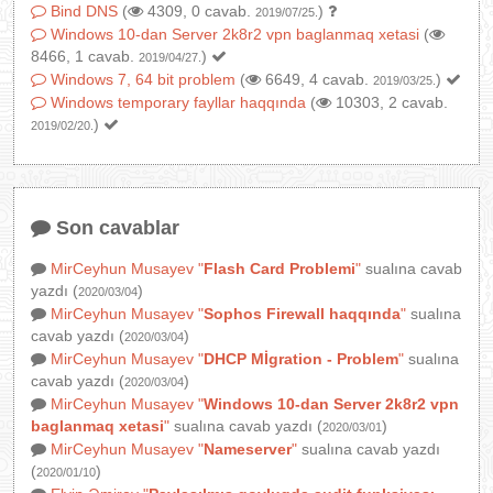
Bind DNS
(
4309, 0 cavab.
)
2019/07/25.
Windows 10-dan Server 2k8r2 vpn baglanmaq xetasi
(
8466, 1 cavab.
)
2019/04/27.
Windows 7, 64 bit problem
(
6649, 4 cavab.
)
2019/03/25.
Windows temporary fayllar haqqında
(
10303, 2 cavab.
)
2019/02/20.
Son cavablar
MirCeyhun Musayev
"
Flash Card Problemi
"
sualına cavab
yazdı (
)
2020/03/04
MirCeyhun Musayev
"
Sophos Firewall haqqında
"
sualına
cavab yazdı (
)
2020/03/04
MirCeyhun Musayev
"
DHCP Mİgration - Problem
"
sualına
cavab yazdı (
)
2020/03/04
MirCeyhun Musayev
"
Windows 10-dan Server 2k8r2 vpn
baglanmaq xetasi
"
sualına cavab yazdı (
)
2020/03/01
MirCeyhun Musayev
"
Nameserver
"
sualına cavab yazdı
(
)
2020/01/10