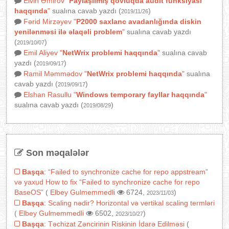
Elvin Əmirov
"
Paylaşılmış qovluqda audit funksiyası
haqqında
"
sualına cavab yazdı (
)
2019/11/26
Fərid Mirzəyev
"
P2000 saxlanc avadanlığında diskin
yenilənməsi ilə əlaqəli problem
"
sualına cavab yazdı
(
)
2019/10/07
Emil Aliyev
"
NetWrix problemi haqqında
"
sualına cavab
yazdı (
)
2019/09/17
Ramil Məmmədov
"
NetWrix problemi haqqında
"
sualına
cavab yazdı (
)
2019/09/17
Elshan Rasullu
"
Windows temporary fayllar haqqında
"
sualına cavab yazdı (
)
2019/08/29
Son məqalələr
Başqa
:
“Failed to synchronize cache for repo appstream”
və yaxud How to fix “Failed to synchronize cache for repo
BaseOS”
(
Elbey Gulmemmedli
6724,
)
2023/11/03
Başqa
:
Scaling nədir? Horizontal və vertikal scaling termləri
(
Elbey Gulmemmedli
6502,
)
2023/10/27
Başqa
:
Təchizat Zəncirinin Riskinin İdarə Edilməsi
(