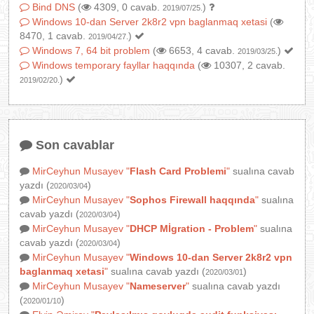
Bind DNS
(
4309, 0 cavab.
)
2019/07/25.
Windows 10-dan Server 2k8r2 vpn baglanmaq xetasi
(
8470, 1 cavab.
)
2019/04/27.
Windows 7, 64 bit problem
(
6653, 4 cavab.
)
2019/03/25.
Windows temporary fayllar haqqında
(
10307, 2 cavab.
)
2019/02/20.
Son cavablar
MirCeyhun Musayev
"
Flash Card Problemi
"
sualına cavab
yazdı (
)
2020/03/04
MirCeyhun Musayev
"
Sophos Firewall haqqında
"
sualına
cavab yazdı (
)
2020/03/04
MirCeyhun Musayev
"
DHCP Mİgration - Problem
"
sualına
cavab yazdı (
)
2020/03/04
MirCeyhun Musayev
"
Windows 10-dan Server 2k8r2 vpn
baglanmaq xetasi
"
sualına cavab yazdı (
)
2020/03/01
MirCeyhun Musayev
"
Nameserver
"
sualına cavab yazdı
(
)
2020/01/10