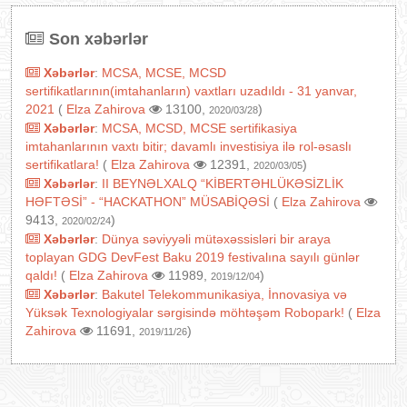
Son xəbərlər
Xəbərlər
:
MCSA, MCSE, MCSD
sertifikatlarının(imtahanların) vaxtları uzadıldı - 31 yanvar,
2021
(
Elza Zahirova
13100,
)
2020/03/28
Xəbərlər
:
MCSA, MCSD, MCSE sertifikasiya
imtahanlarının vaxtı bitir; davamlı investisiya ilə rol-əsaslı
sertifikatlara!
(
Elza Zahirova
12391,
)
2020/03/05
Xəbərlər
:
II BEYNƏLXALQ “KİBERTƏHLÜKƏSİZLİK
HƏFTƏSİ” - “HACKATHON” MÜSABİQƏSİ
(
Elza Zahirova
9413,
)
2020/02/24
Xəbərlər
:
Dünya səviyyəli mütəxəssisləri bir araya
toplayan GDG DevFest Baku 2019 festivalına sayılı günlər
qaldı!
(
Elza Zahirova
11989,
)
2019/12/04
Xəbərlər
:
Bakutel Telekommunikasiya, İnnovasiya və
Yüksək Texnologiyalar sərgisində möhtəşəm Robopark!
(
Elza
Zahirova
11691,
)
2019/11/26