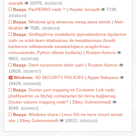
azaralili
10370,
)
2023/01/14
Başqa
:
PacPERRO nədir ?
(
Heyder Ismayilli
7728,
)
2023/01/14
Başqa
:
Windows giriş ekranına mesaj əlavə etmək
(
Alvin
Ibrahim
7585,
)
2023/01/14
Başqa
:
Sinifləşdirmə modellərini qiymətləndirmə ölçülərinin
izahı və scikit-learn kitabxanası ilə hesablanması (kredit
kartlarının istifadəsində saxtakarlıqların araşdırılması
nümunəsində, Python dilində kodlarla)
(
Rustem Azimov
9851,
)
2022/07/26
Başqa
:
Dərin öyrənmənin dərin izahı
(
Rustem Azimov
10816,
)
2022/07/17
Windows
:
AD SECURITY POLICIES
(
Ayşən Nəbiyeva
19429,
)
2022/04/28
Başqa
:
Docker port mapping və Container Link nədir,
phpMyadmin və MySql containerləri bir birinə bağlamaq.
Docker volume mapping nədir?
(
Elbey Gulmemmedli
9249,
)
2022/04/21
Başqa
:
Windows share-i Linux ƏS-nə necə mount etmək
olar
(
Elbey Gulmemmedli
10012,
)
2022/01/12