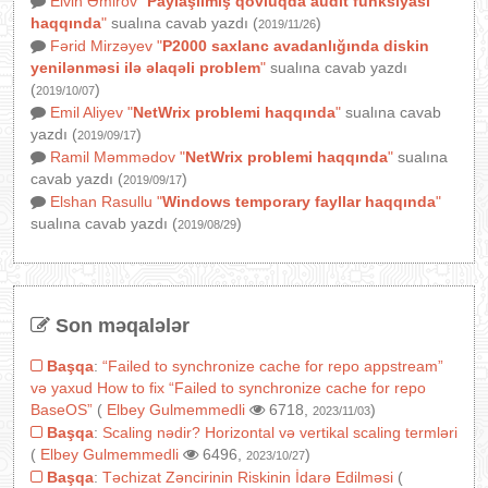
Elvin Əmirov
"
Paylaşılmış qovluqda audit funksiyası
haqqında
"
sualına cavab yazdı (
)
2019/11/26
Fərid Mirzəyev
"
P2000 saxlanc avadanlığında diskin
yenilənməsi ilə əlaqəli problem
"
sualına cavab yazdı
(
)
2019/10/07
Emil Aliyev
"
NetWrix problemi haqqında
"
sualına cavab
yazdı (
)
2019/09/17
Ramil Məmmədov
"
NetWrix problemi haqqında
"
sualına
cavab yazdı (
)
2019/09/17
Elshan Rasullu
"
Windows temporary fayllar haqqında
"
sualına cavab yazdı (
)
2019/08/29
Son məqalələr
Başqa
:
“Failed to synchronize cache for repo appstream”
və yaxud How to fix “Failed to synchronize cache for repo
BaseOS”
(
Elbey Gulmemmedli
6718,
)
2023/11/03
Başqa
:
Scaling nədir? Horizontal və vertikal scaling termləri
(
Elbey Gulmemmedli
6496,
)
2023/10/27
Başqa
:
Təchizat Zəncirinin Riskinin İdarə Edilməsi
(