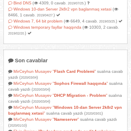
Bind DNS
(
4309, 0 cavab.
)
2019/07/25.
Windows 10-dan Server 2k8r2 vpn baglanmaq xetasi
(
8466, 1 cavab.
)
2019/04/27.
Windows 7, 64 bit problem
(
6649, 4 cavab.
)
2019/03/25.
Windows temporary fayllar haqqında
(
10303, 2 cavab.
)
2019/02/20.
Son cavablar
MirCeyhun Musayev
"
Flash Card Problemi
"
sualına cavab
yazdı (
)
2020/03/04
MirCeyhun Musayev
"
Sophos Firewall haqqında
"
sualına
cavab yazdı (
)
2020/03/04
MirCeyhun Musayev
"
DHCP Mİgration - Problem
"
sualına
cavab yazdı (
)
2020/03/04
MirCeyhun Musayev
"
Windows 10-dan Server 2k8r2 vpn
baglanmaq xetasi
"
sualına cavab yazdı (
)
2020/03/01
MirCeyhun Musayev
"
Nameserver
"
sualına cavab yazdı
(
)
2020/01/10