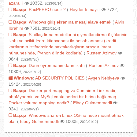
azaralili
10352,
)
2023/01/14
Başqa
:
PacPERRO nədir ?
(
Heyder Ismayilli
7722,
)
2023/01/14
Başqa
:
Windows giriş ekranına mesaj əlavə etmək
(
Alvin
Ibrahim
7581,
)
2023/01/14
Başqa
:
Sinifləşdirmə modellərini qiymətləndirmə ölçülərinin
izahı və scikit-learn kitabxanası ilə hesablanması (kredit
kartlarının istifadəsində saxtakarlıqların araşdırılması
nümunəsində, Python dilində kodlarla)
(
Rustem Azimov
9844,
)
2022/07/26
Başqa
:
Dərin öyrənmənin dərin izahı
(
Rustem Azimov
10809,
)
2022/07/17
Windows
:
AD SECURITY POLICIES
(
Ayşən Nəbiyeva
19424,
)
2022/04/28
Başqa
:
Docker port mapping və Container Link nədir,
phpMyadmin və MySql containerləri bir birinə bağlamaq.
Docker volume mapping nədir?
(
Elbey Gulmemmedli
9241,
)
2022/04/21
Başqa
:
Windows share-i Linux ƏS-nə necə mount etmək
olar
(
Elbey Gulmemmedli
10005,
)
2022/01/12