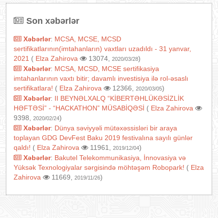
Son xəbərlər
Xəbərlər
:
MCSA, MCSE, MCSD
sertifikatlarının(imtahanların) vaxtları uzadıldı - 31 yanvar,
2021
(
Elza Zahirova
13074,
)
2020/03/28
Xəbərlər
:
MCSA, MCSD, MCSE sertifikasiya
imtahanlarının vaxtı bitir; davamlı investisiya ilə rol-əsaslı
sertifikatlara!
(
Elza Zahirova
12366,
)
2020/03/05
Xəbərlər
:
II BEYNƏLXALQ “KİBERTƏHLÜKƏSİZLİK
HƏFTƏSİ” - “HACKATHON” MÜSABİQƏSİ
(
Elza Zahirova
9398,
)
2020/02/24
Xəbərlər
:
Dünya səviyyəli mütəxəssisləri bir araya
toplayan GDG DevFest Baku 2019 festivalına sayılı günlər
qaldı!
(
Elza Zahirova
11961,
)
2019/12/04
Xəbərlər
:
Bakutel Telekommunikasiya, İnnovasiya və
Yüksək Texnologiyalar sərgisində möhtəşəm Robopark!
(
Elza
Zahirova
11669,
)
2019/11/26