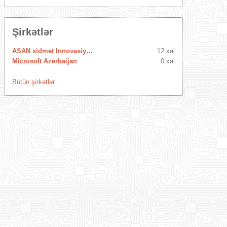
Şirkətlər
ASAN xidmet Innovasiya Mərkəzi
12 xal
Microsoft Azerbaijan
0 xal
Bütün şirkətlər