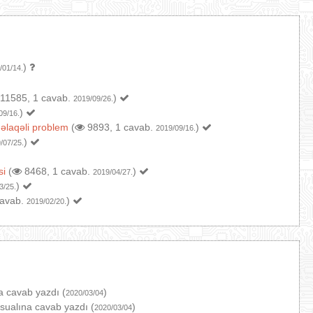
)
/01/14.
11585, 1 cavab.
)
2019/09/26.
)
09/16.
 əlaqəli problem
(
9893, 1 cavab.
)
2019/09/16.
)
/07/25.
si
(
8468, 1 cavab.
)
2019/04/27.
)
3/25.
cavab.
)
2019/02/20.
a cavab yazdı (
)
2020/03/04
sualına cavab yazdı (
)
2020/03/04