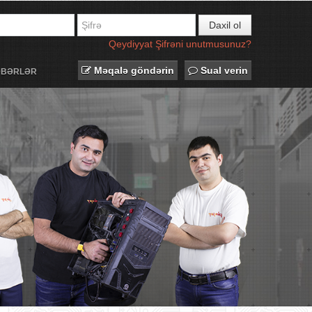
Daxil ol
Qeydiyyat
Şifrəni unutmusunuz?
Məqalə göndərin
Sual verin
ƏBƏRLƏR