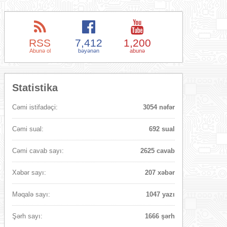
RSS
7,412
1,200
Abunə ol
bəyənən
abunə
Statistika
Cəmi istifadəçi:
3054 nəfər
Cəmi sual:
692 sual
Cəmi cavab sayı:
2625 cavab
Xəbər sayı:
207 xəbər
Məqalə sayı:
1047 yazı
Şərh sayı:
1666 şərh