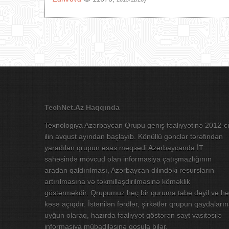
TechNet.Az Haqqında
Texnologiya Azərbaycan Qrupu geniş fəaliyyətinə 2012-ci
ilin avqust ayından başlayıb. Könüllü gənclər tərəfindən
yaradılan qrupun əsas məqsədi Azərbaycanda İT
sahəsində mövcud olan informasiya çatışmazlığının
aradan qaldırılması, Azərbaycan dilindəki resursların
artırılmasına və təkmilləşdirilməsinə köməklik
göstərməkdir. Qrupumuz heç bir quruma tabe deyil və hə
kəsə açıqdır. İstənilən fərdlər, şirkətlər qrupun qaydaları
uyğun olaraq, hazırda fəaliyyət göstərən sayt vasitəsilə
informasiya mübadiləsinə qoşula bilər.