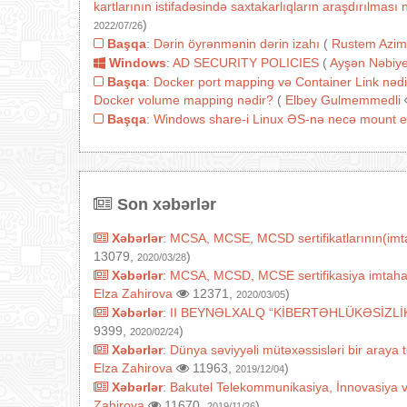
kartlarının istifadəsində saxtakarlıqların araşdırılmas
)
2022/07/26
Başqa
:
Dərin öyrənmənin dərin izahı
(
Rustem Azim
Windows
:
AD SECURITY POLICIES
(
Ayşən Nəbiy
Başqa
:
Docker port mapping və Container Link nədi
Docker volume mapping nədir?
(
Elbey Gulmemmedli
Başqa
:
Windows share-i Linux ƏS-nə necə mount e
Son xəbərlər
Xəbərlər
:
MCSA, MCSE, MCSD sertifikatlarının(imtah
13079,
)
2020/03/28
Xəbərlər
:
MCSA, MCSD, MCSE sertifikasiya imtahanları
Elza Zahirova
12371,
)
2020/03/05
Xəbərlər
:
II BEYNƏLXALQ “KİBERTƏHLÜKƏSİZLİ
9399,
)
2020/02/24
Xəbərlər
:
Dünya səviyyəli mütəxəssisləri bir araya
Elza Zahirova
11963,
)
2019/12/04
Xəbərlər
:
Bakutel Telekommunikasiya, İnnovasiya 
Zahirova
11670,
)
2019/11/26