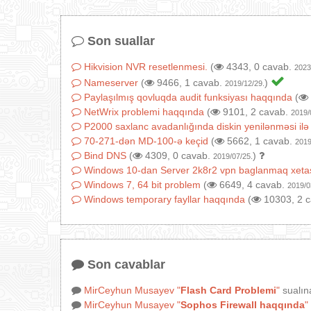
Son suallar
Hikvision NVR resetlenmesi.
(
4343, 0 cavab.
2023
Nameserver
(
9466, 1 cavab.
)
2019/12/29.
Paylaşılmış qovluqda audit funksiyası haqqında
(
NetWrix problemi haqqında
(
9101, 2 cavab.
2019/
P2000 saxlanc avadanlığında diskin yenilənməsi ilə
70-271-dən MD-100-ə keçid
(
5662, 1 cavab.
2019
Bind DNS
(
4309, 0 cavab.
)
2019/07/25.
Windows 10-dan Server 2k8r2 vpn baglanmaq xeta
Windows 7, 64 bit problem
(
6649, 4 cavab.
2019/0
Windows temporary fayllar haqqında
(
10303, 2 
Son cavablar
MirCeyhun Musayev
"
Flash Card Problemi
"
sualın
MirCeyhun Musayev
"
Sophos Firewall haqqında
"