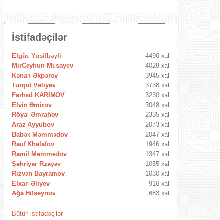
İstifadəçilər
Elgüc Yusifbəyli
4490 xal
MirCeyhun Musayev
4028 xal
Kənan Əkpərov
3945 xal
Turqut Vəliyev
3738 xal
Farhad KARIMOV
3230 xal
Elvin Əmirov
3048 xal
Röyal Əmrahov
2335 xal
Araz Ayyubov
2073 xal
Babək Məmmədov
2047 xal
Rauf Khalafov
1946 xal
Ramil Məmmədov
1347 xal
Şəhriyar Rzayev
1055 xal
Rizvan Bayramov
1030 xal
Elxan Əliyev
916 xal
Ağa Hüseynov
683 xal
Bütün istifadəçilər