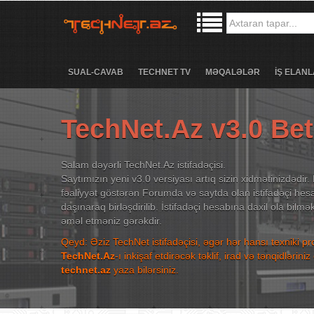
SUAL-CAVAB
TECHNET TV
MƏQALƏLƏR
İŞ ELANL
TechNet.Az v3.0 Be
Salam dəyərli TechNet.Az istifadəçisi.
Saytımızın yeni v3.0 versiyası artıq sizin xidmətinizdədir. 
fəaliyyət göstərən Forumda və saytda olan istifadəçi hesa
daşınaraq birləşdirilib. İstifadəçi hesabına daxil ola bilm
əməl etməniz gərəkdir.
Qeyd: Əziz TechNet istifadəçisi, əgər hər hansı texniki p
TechNet.Az
-ı inkişaf etdirəcək təklif, irad və tənqidləri
technet.az
yaza bilərsiniz.