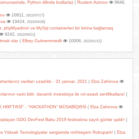
ı nümunəsində, Python dilində kodlarla)
(
Rustem Azimov
9846,
ov
10811,
)
2022/07/17
eva
19424,
)
2022/04/28
r, phpMyadmin və MySql containerləri bir birinə bağlamaq.
9242,
)
2022/04/21
tmək olar
(
Elbey Gulmemmedli
10006,
)
2022/01/12
anların) vaxtları uzadıldı - 31 yanvar, 2021
(
Elza Zahirova
nın vaxtı bitir; davamlı investisiya ilə rol-əsaslı sertifikatlara!
(
K HƏFTƏSİ” - “HACKATHON” MÜSABİQƏSİ
(
Elza Zahirova
 toplayan GDG DevFest Baku 2019 festivalına sayılı günlər qaldı!
(
və Yüksək Texnologiyalar sərgisində möhtəşəm Robopark!
(
Elza