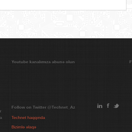
Youtube kanalımıza abunə olun
F
Follow on Twitter
@Technet_Az
r
na
Technet haqqında
Bizimlə əlaqə