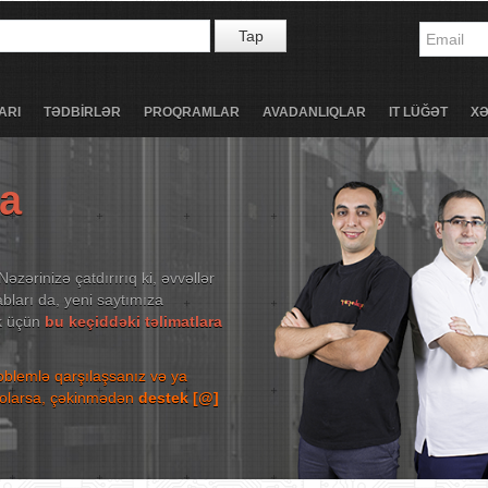
Tap
ARI
TƏDBİRLƏR
PROQRAMLAR
AVADANLIQLAR
IT LÜĞƏT
X
ta
Nəzərinizə çatdırırıq ki, əvvəllər
bları da, yeni saytımıza
ək üçün
bu keçiddəki təlimatlara
roblemlə qarşılaşsanız və ya
niz olarsa, çəkinmədən
destek [@]