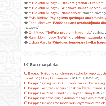
MirCeyhun Musayev
"
DHCP Mİgration - Problem
"
MirCeyhun Musayev
"
Windows 10-dan Server 2k8
MirCeyhun Musayev
"
Nameserver
"
sualına cavab y
Elvin Əmirov
"
Paylaşılmış qovluqda audit funksi
Fərid Mirzəyev
"
P2000 saxlanc avadanlığında disk
(
)
2019/10/07
Emil Aliyev
"
NetWrix problemi haqqında
"
sualına c
Ramil Məmmədov
"
NetWrix problemi haqqında
"
s
Elshan Rasullu
"
Windows temporary fayllar haqq
Son məqalələr
Başqa
:
“Failed to synchronize cache for repo appst
BaseOS”
(
Elbey Gulmemmedli
6719,
)
2023/11/03
Başqa
:
Scaling nədir? Horizontal və vertikal scaling 
Başqa
:
Təchizat Zəncirinin Riskinin İdarə Edilməsi
Başqa
:
PacPERRO nədir ?
(
Heyder Ismayilli
772
Başqa
:
Windows giriş ekranına mesaj əlavə etmək
Başqa
:
Sinifləşdirmə modellərini qiymətləndirmə ölçü