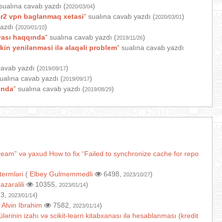
sualına cavab yazdı (
)
2020/03/04
r2 vpn baglanmaq xetasi
"
sualına cavab yazdı (
)
2020/03/01
azdı (
)
2020/01/10
yası haqqında
"
sualına cavab yazdı (
)
2019/11/26
in yenilənməsi ilə əlaqəli problem
"
sualına cavab yazdı
avab yazdı (
)
2019/09/17
ualına cavab yazdı (
)
2019/09/17
ında
"
sualına cavab yazdı (
)
2019/08/29
ream” və yaxud How to fix “Failed to synchronize cache for repo
termləri
(
Elbey Gulmemmedli
6498,
)
2023/10/27
(
azaralili
10355,
)
2023/01/14
3,
)
2023/01/14
(
Alvin Ibrahim
7582,
)
2023/01/14
lərinin izahı və scikit-learn kitabxanası ilə hesablanması (kredit