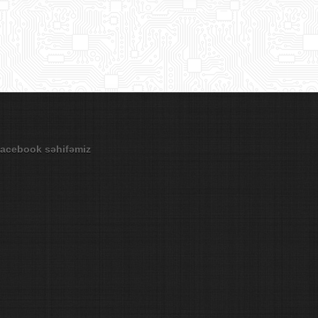
acebook səhifəmiz