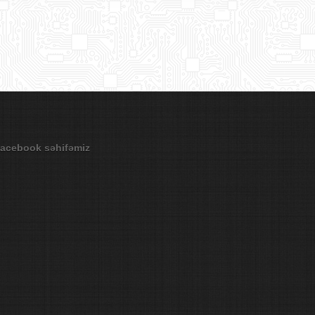
acebook səhifəmiz