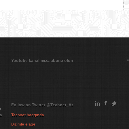
Youtube kanalımıza abunə olun
F
Follow on Twitter
@Technet_Az
r
na
Technet haqqında
Bizimlə əlaqə