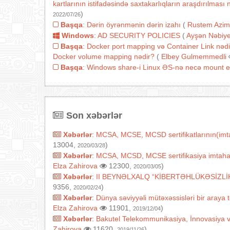
kartlarının istifadəsində saxtakarlıqların araşdırılmas
)
2022/07/26
Başqa
:
Dərin öyrənmənin dərin izahı
(
Rustem Azim
Windows
:
AD SECURITY POLICIES
(
Ayşən Nəbiy
Başqa
:
Docker port mapping və Container Link nədi
Docker volume mapping nədir?
(
Elbey Gulmemmedli
Başqa
:
Windows share-i Linux ƏS-nə necə mount e
Son xəbərlər
Xəbərlər
:
MCSA, MCSE, MCSD sertifikatlarının(imtah
13004,
)
2020/03/28
Xəbərlər
:
MCSA, MCSD, MCSE sertifikasiya imtahanları
Elza Zahirova
12300,
)
2020/03/05
Xəbərlər
:
II BEYNƏLXALQ “KİBERTƏHLÜKƏSİZLİ
9356,
)
2020/02/24
Xəbərlər
:
Dünya səviyyəli mütəxəssisləri bir araya
Elza Zahirova
11901,
)
2019/12/04
Xəbərlər
:
Bakutel Telekommunikasiya, İnnovasiya 
Zahirova
11620,
)
2019/11/26