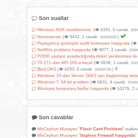
Son suallar
Hikvision NVR resetlenmesi.
(
4331, 0 cavab.
2023
Nameserver
(
9432, 1 cavab.
)
2019/12/29.
Paylaşılmış qovluqda audit funksiyası haqqında
(
NetWrix problemi haqqında
(
9077, 2 cavab.
2019/
P2000 saxlanc avadanlığında diskin yenilənməsi ilə
70-271-dən MD-100-ə keçid
(
5638, 1 cavab.
2019
Bind DNS
(
4293, 0 cavab.
)
2019/07/25.
Windows 10-dan Server 2k8r2 vpn baglanmaq xeta
Windows 7, 64 bit problem
(
6631, 4 cavab.
2019/0
Windows temporary fayllar haqqında
(
10275, 2 
Son cavablar
MirCeyhun Musayev
"
Flash Card Problemi
"
sualın
MirCeyhun Musayev
"
Sophos Firewall haqqında
"