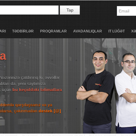
Tap
ARI
TƏDBİRLƏR
PROQRAMLAR
AVADANLIQLAR
IT LÜĞƏT
X
ta
Nəzərinizə çatdırırıq ki, əvvəllər
bları da, yeni saytımıza
ək üçün
bu keçiddəki təlimatlara
roblemlə qarşılaşsanız və ya
niz olarsa, çəkinmədən
destek [@]