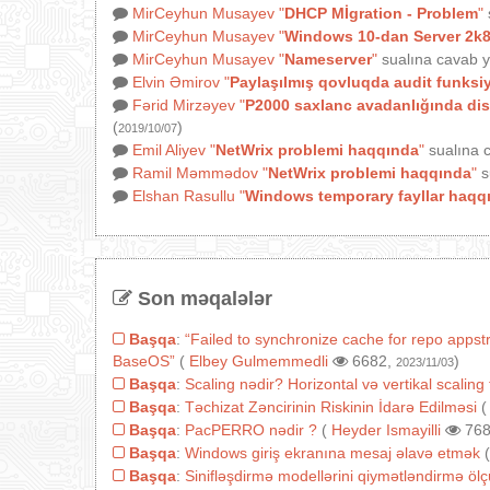
MirCeyhun Musayev
"
DHCP Mİgration - Problem
"
MirCeyhun Musayev
"
Windows 10-dan Server 2k8
MirCeyhun Musayev
"
Nameserver
"
sualına cavab y
Elvin Əmirov
"
Paylaşılmış qovluqda audit funksi
Fərid Mirzəyev
"
P2000 saxlanc avadanlığında disk
(
)
2019/10/07
Emil Aliyev
"
NetWrix problemi haqqında
"
sualına c
Ramil Məmmədov
"
NetWrix problemi haqqında
"
s
Elshan Rasullu
"
Windows temporary fayllar haqq
Son məqalələr
Başqa
:
“Failed to synchronize cache for repo appst
BaseOS”
(
Elbey Gulmemmedli
6682,
)
2023/11/03
Başqa
:
Scaling nədir? Horizontal və vertikal scaling 
Başqa
:
Təchizat Zəncirinin Riskinin İdarə Edilməsi
Başqa
:
PacPERRO nədir ?
(
Heyder Ismayilli
768
Başqa
:
Windows giriş ekranına mesaj əlavə etmək
Başqa
:
Sinifləşdirmə modellərini qiymətləndirmə ölçü