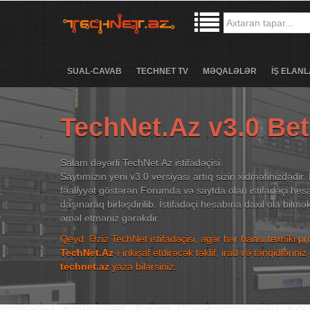
SUAL-CAVAB
TECHNET TV
MƏQALƏLƏR
İŞ ELANL
TechNet.Az v3.0 Be
Salam dəyərli TechNet.Az istifadəçisi.
Saytımızın yeni v3.0 versiyası artıq sizin xidmətinizdədir. 
fəaliyyət göstərən Forumda və saytda olan istifadəçi hesa
daşınaraq birləşdirilib. İstifadəçi hesabına daxil ola bilm
əməl etməniz gərəkdir.
Qeyd: Əziz TechNet istifadəçisi, əgər hər hansı texniki p
TechNet.Az
-ı inkişaf etdirəcək təklif, irad və tənqidləri
technet.az
yaza bilərsiniz.