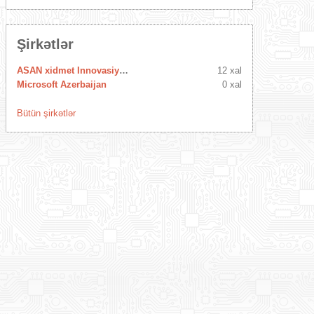
Şirkətlər
ASAN xidmet Innovasiya Mərkəzi
12 xal
Microsoft Azerbaijan
0 xal
Bütün şirkətlər