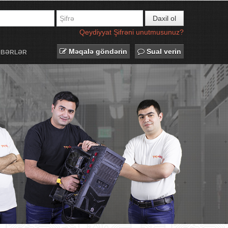
Daxil ol
Qeydiyyat
Şifrəni unutmusunuz?
Məqalə göndərin
Sual verin
ƏBƏRLƏR