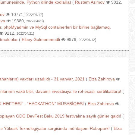
ı nümunəsində, Python dilində kodlarla)
(
Rustem Azimov
9812,
ov
10771,
)
2022/07/17
eva
19380,
)
2022/04/28
r, phpMyadmin və MySql containerləri bir birinə bağlamaq.
9212,
)
2022/04/21
tmək olar
(
Elbey Gulmemmedli
9976,
)
2022/01/12
anların) vaxtları uzadıldı - 31 yanvar, 2021
(
Elza Zahirova
nın vaxtı bitir; davamlı investisiya ilə rol-əsaslı sertifikatlara!
(
K HƏFTƏSİ” - “HACKATHON” MÜSABİQƏSİ
(
Elza Zahirova
 toplayan GDG DevFest Baku 2019 festivalına sayılı günlər qaldı!
(
və Yüksək Texnologiyalar sərgisində möhtəşəm Robopark!
(
Elza