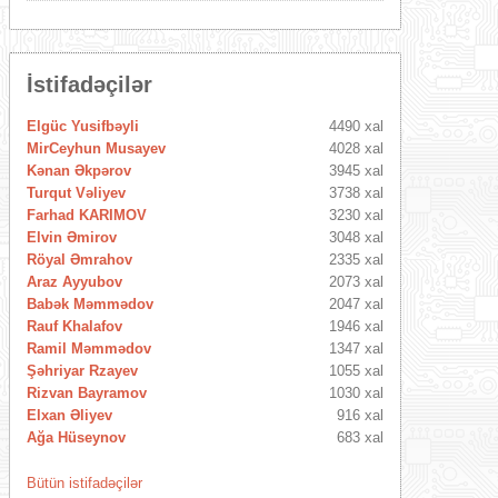
İstifadəçilər
Elgüc Yusifbəyli
4490 xal
MirCeyhun Musayev
4028 xal
Kənan Əkpərov
3945 xal
Turqut Vəliyev
3738 xal
Farhad KARIMOV
3230 xal
Elvin Əmirov
3048 xal
Röyal Əmrahov
2335 xal
Araz Ayyubov
2073 xal
Babək Məmmədov
2047 xal
Rauf Khalafov
1946 xal
Ramil Məmmədov
1347 xal
Şəhriyar Rzayev
1055 xal
Rizvan Bayramov
1030 xal
Elxan Əliyev
916 xal
Ağa Hüseynov
683 xal
Bütün istifadəçilər