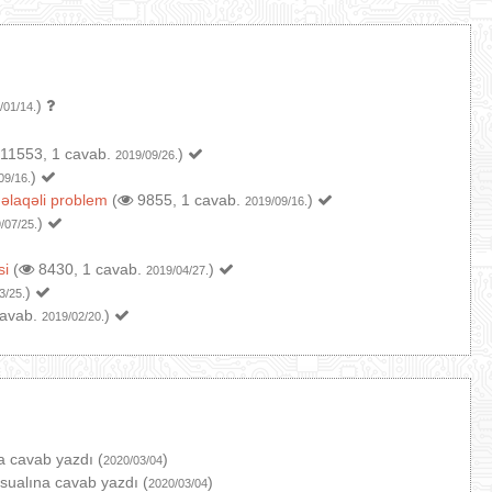
)
/01/14.
11553, 1 cavab.
)
2019/09/26.
)
09/16.
 əlaqəli problem
(
9855, 1 cavab.
)
2019/09/16.
)
/07/25.
si
(
8430, 1 cavab.
)
2019/04/27.
)
3/25.
cavab.
)
2019/02/20.
a cavab yazdı (
)
2020/03/04
sualına cavab yazdı (
)
2020/03/04