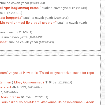
sualına cavab yazdı (
)
2020/03/04
r2 vpn baglanmaq xetasi
"
sualına cavab yazdı (
)
2020/03/01
azdı (
)
2020/01/10
yası haqqında
"
sualına cavab yazdı (
)
2019/11/26
in yenilənməsi ilə əlaqəli problem
"
sualına cavab yazdı
avab yazdı (
)
2019/09/17
ualına cavab yazdı (
)
2019/09/17
ında
"
sualına cavab yazdı (
)
2019/08/29
ream” və yaxud How to fix “Failed to synchronize cache for repo
termləri
(
Elbey Gulmemmedli
6459,
)
2023/10/27
(
azaralili
10293,
)
2023/01/14
7,
)
2023/01/14
(
Alvin Ibrahim
7549,
)
2023/01/14
lərinin izahı və scikit-learn kitabxanası ilə hesablanması (kredit