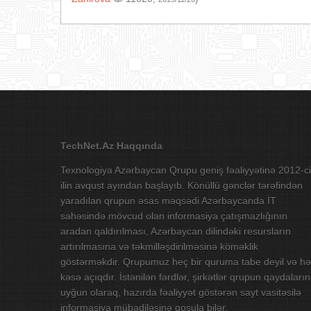
TechNet.Az Haqqında
Texnologiya Azərbaycan Qrupu geniş fəaliyyətinə 2012-ci
ilin avqust ayından başlayıb. Könüllü gənclər tərəfindən
yaradılan qrupun əsas məqsədi Azərbaycanda İT
sahəsində mövcud olan informasiya çatışmazlığının
aradan qaldırılması, Azərbaycan dilindəki resursların
artırılmasına və təkmilləşdirilməsinə köməklik
göstərməkdir. Qrupumuz heç bir quruma tabe deyil və hə
kəsə açıqdır. İstənilən fərdlər, şirkətlər qrupun qaydaları
uyğun olaraq, hazırda fəaliyyət göstərən sayt vasitəsilə
informasiya mübadiləsinə qoşula bilər.