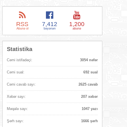
RSS
7,412
1,200
Abunə ol
bəyənən
abunə
Statistika
Cəmi istifadəçi:
3054 nəfər
Cəmi sual:
692 sual
Cəmi cavab sayı:
2625 cavab
Xəbər sayı:
207 xəbər
Məqalə sayı:
1047 yazı
Şərh sayı:
1666 şərh