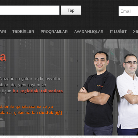
Tap
ARI
TƏDBİRLƏR
PROQRAMLAR
AVADANLIQLAR
IT LÜĞƏT
X
ta
Nəzərinizə çatdırırıq ki, əvvəllər
bları da, yeni saytımıza
ək üçün
bu keçiddəki təlimatlara
roblemlə qarşılaşsanız və ya
niz olarsa, çəkinmədən
destek [@]