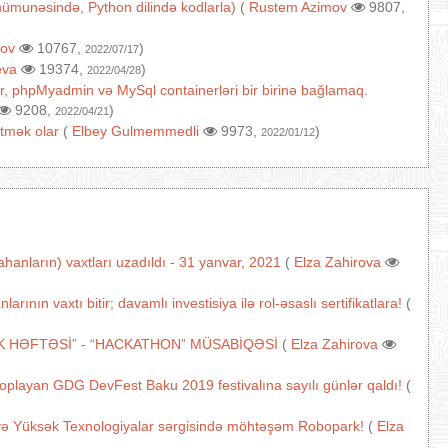
ı nümunəsində, Python dilində kodlarla)
(
Rustem Azimov
9807,
ov
10767,
)
2022/07/17
eva
19374,
)
2022/04/28
r, phpMyadmin və MySql containerləri bir birinə bağlamaq.
9208,
)
2022/04/21
tmək olar
(
Elbey Gulmemmedli
9973,
)
2022/01/12
anların) vaxtları uzadıldı - 31 yanvar, 2021
(
Elza Zahirova
nın vaxtı bitir; davamlı investisiya ilə rol-əsaslı sertifikatlara!
(
K HƏFTƏSİ” - “HACKATHON” MÜSABİQƏSİ
(
Elza Zahirova
 toplayan GDG DevFest Baku 2019 festivalına sayılı günlər qaldı!
(
və Yüksək Texnologiyalar sərgisində möhtəşəm Robopark!
(
Elza