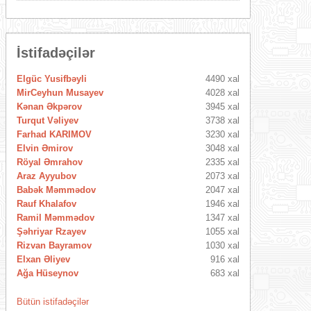
İstifadəçilər
Elgüc Yusifbəyli
4490 xal
MirCeyhun Musayev
4028 xal
Kənan Əkpərov
3945 xal
Turqut Vəliyev
3738 xal
Farhad KARIMOV
3230 xal
Elvin Əmirov
3048 xal
Röyal Əmrahov
2335 xal
Araz Ayyubov
2073 xal
Babək Məmmədov
2047 xal
Rauf Khalafov
1946 xal
Ramil Məmmədov
1347 xal
Şəhriyar Rzayev
1055 xal
Rizvan Bayramov
1030 xal
Elxan Əliyev
916 xal
Ağa Hüseynov
683 xal
Bütün istifadəçilər