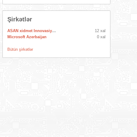
Şirkətlər
ASAN xidmet Innovasiya Mərkəzi
12 xal
Microsoft Azerbaijan
0 xal
Bütün şirkətlər