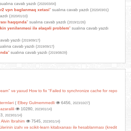
sualına cavab yazdı (
)
2020/03/04
r2 vpn baglanmaq xetasi
"
sualına cavab yazdı (
)
2020/03/01
azdı (
)
2020/01/10
yası haqqında
"
sualına cavab yazdı (
)
2019/11/26
in yenilənməsi ilə əlaqəli problem
"
sualına cavab yazdı
avab yazdı (
)
2019/09/17
ualına cavab yazdı (
)
2019/09/17
ında
"
sualına cavab yazdı (
)
2019/08/29
ream” və yaxud How to fix “Failed to synchronize cache for repo
termləri
(
Elbey Gulmemmedli
6456,
)
2023/10/27
(
azaralili
10280,
)
2023/01/14
3,
)
2023/01/14
(
Alvin Ibrahim
7545,
)
2023/01/14
lərinin izahı və scikit-learn kitabxanası ilə hesablanması (kredit