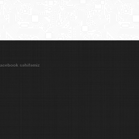
acebook səhifəmiz