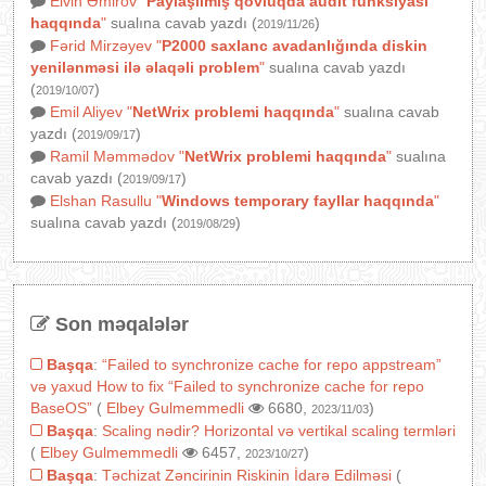
Elvin Əmirov
"
Paylaşılmış qovluqda audit funksiyası
haqqında
"
sualına cavab yazdı (
)
2019/11/26
Fərid Mirzəyev
"
P2000 saxlanc avadanlığında diskin
yenilənməsi ilə əlaqəli problem
"
sualına cavab yazdı
(
)
2019/10/07
Emil Aliyev
"
NetWrix problemi haqqında
"
sualına cavab
yazdı (
)
2019/09/17
Ramil Məmmədov
"
NetWrix problemi haqqında
"
sualına
cavab yazdı (
)
2019/09/17
Elshan Rasullu
"
Windows temporary fayllar haqqında
"
sualına cavab yazdı (
)
2019/08/29
Son məqalələr
Başqa
:
“Failed to synchronize cache for repo appstream”
və yaxud How to fix “Failed to synchronize cache for repo
BaseOS”
(
Elbey Gulmemmedli
6680,
)
2023/11/03
Başqa
:
Scaling nədir? Horizontal və vertikal scaling termləri
(
Elbey Gulmemmedli
6457,
)
2023/10/27
Başqa
:
Təchizat Zəncirinin Riskinin İdarə Edilməsi
(