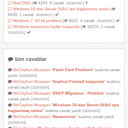
Bind DNS
(
4293, 0 cavab.
)
2019/07/25.
Windows 10-dan Server 2k8r2 vpn baglanmaq xetasi
(
8430, 1 cavab.
)
2019/04/27.
Windows 7, 64 bit problem
(
6631, 4 cavab.
)
2019/03/25.
Windows temporary fayllar haqqında
(
10275, 2 cavab.
)
2019/02/20.
Son cavablar
MirCeyhun Musayev
"
Flash Card Problemi
"
sualına cavab
yazdı (
)
2020/03/04
MirCeyhun Musayev
"
Sophos Firewall haqqında
"
sualına
cavab yazdı (
)
2020/03/04
MirCeyhun Musayev
"
DHCP Mİgration - Problem
"
sualına
cavab yazdı (
)
2020/03/04
MirCeyhun Musayev
"
Windows 10-dan Server 2k8r2 vpn
baglanmaq xetasi
"
sualına cavab yazdı (
)
2020/03/01
MirCeyhun Musayev
"
Nameserver
"
sualına cavab yazdı
(
)
2020/01/10