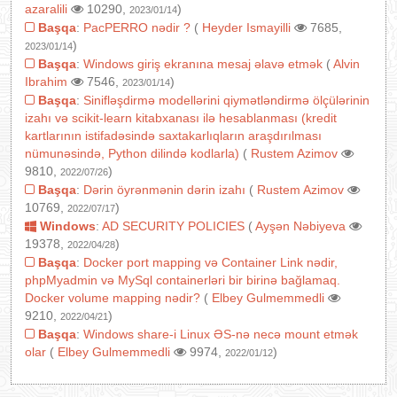
azaralili
10290,
)
2023/01/14
Başqa
:
PacPERRO nədir ?
(
Heyder Ismayilli
7685,
)
2023/01/14
Başqa
:
Windows giriş ekranına mesaj əlavə etmək
(
Alvin
Ibrahim
7546,
)
2023/01/14
Başqa
:
Sinifləşdirmə modellərini qiymətləndirmə ölçülərinin
izahı və scikit-learn kitabxanası ilə hesablanması (kredit
kartlarının istifadəsində saxtakarlıqların araşdırılması
nümunəsində, Python dilində kodlarla)
(
Rustem Azimov
9810,
)
2022/07/26
Başqa
:
Dərin öyrənmənin dərin izahı
(
Rustem Azimov
10769,
)
2022/07/17
Windows
:
AD SECURITY POLICIES
(
Ayşən Nəbiyeva
19378,
)
2022/04/28
Başqa
:
Docker port mapping və Container Link nədir,
phpMyadmin və MySql containerləri bir birinə bağlamaq.
Docker volume mapping nədir?
(
Elbey Gulmemmedli
9210,
)
2022/04/21
Başqa
:
Windows share-i Linux ƏS-nə necə mount etmək
olar
(
Elbey Gulmemmedli
9974,
)
2022/01/12