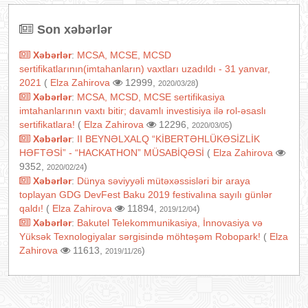
Son xəbərlər
Xəbərlər
:
MCSA, MCSE, MCSD
sertifikatlarının(imtahanların) vaxtları uzadıldı - 31 yanvar,
2021
(
Elza Zahirova
12999,
)
2020/03/28
Xəbərlər
:
MCSA, MCSD, MCSE sertifikasiya
imtahanlarının vaxtı bitir; davamlı investisiya ilə rol-əsaslı
sertifikatlara!
(
Elza Zahirova
12296,
)
2020/03/05
Xəbərlər
:
II BEYNƏLXALQ “KİBERTƏHLÜKƏSİZLİK
HƏFTƏSİ” - “HACKATHON” MÜSABİQƏSİ
(
Elza Zahirova
9352,
)
2020/02/24
Xəbərlər
:
Dünya səviyyəli mütəxəssisləri bir araya
toplayan GDG DevFest Baku 2019 festivalına sayılı günlər
qaldı!
(
Elza Zahirova
11894,
)
2019/12/04
Xəbərlər
:
Bakutel Telekommunikasiya, İnnovasiya və
Yüksək Texnologiyalar sərgisində möhtəşəm Robopark!
(
Elza
Zahirova
11613,
)
2019/11/26