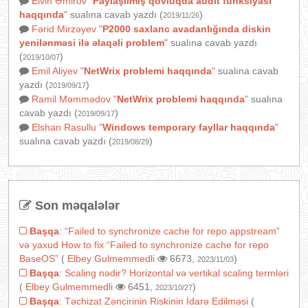
Elvin Əmirov
"
Paylaşılmış qovluqda audit funksiyası
haqqında
"
sualına cavab yazdı (
)
2019/11/26
Fərid Mirzəyev
"
P2000 saxlanc avadanlığında diskin
yenilənməsi ilə əlaqəli problem
"
sualına cavab yazdı
(
)
2019/10/07
Emil Aliyev
"
NetWrix problemi haqqında
"
sualına cavab
yazdı (
)
2019/09/17
Ramil Məmmədov
"
NetWrix problemi haqqında
"
sualına
cavab yazdı (
)
2019/09/17
Elshan Rasullu
"
Windows temporary fayllar haqqında
"
sualına cavab yazdı (
)
2019/08/29
Son məqalələr
Başqa
:
“Failed to synchronize cache for repo appstream”
və yaxud How to fix “Failed to synchronize cache for repo
BaseOS”
(
Elbey Gulmemmedli
6673,
)
2023/11/03
Başqa
:
Scaling nədir? Horizontal və vertikal scaling termləri
(
Elbey Gulmemmedli
6451,
)
2023/10/27
Başqa
:
Təchizat Zəncirinin Riskinin İdarə Edilməsi
(