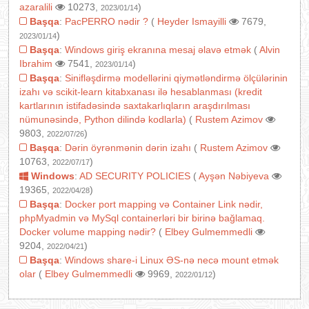
azaralili
10273,
)
2023/01/14
Başqa
:
PacPERRO nədir ?
(
Heyder Ismayilli
7679,
)
2023/01/14
Başqa
:
Windows giriş ekranına mesaj əlavə etmək
(
Alvin
Ibrahim
7541,
)
2023/01/14
Başqa
:
Sinifləşdirmə modellərini qiymətləndirmə ölçülərinin
izahı və scikit-learn kitabxanası ilə hesablanması (kredit
kartlarının istifadəsində saxtakarlıqların araşdırılması
nümunəsində, Python dilində kodlarla)
(
Rustem Azimov
9803,
)
2022/07/26
Başqa
:
Dərin öyrənmənin dərin izahı
(
Rustem Azimov
10763,
)
2022/07/17
Windows
:
AD SECURITY POLICIES
(
Ayşən Nəbiyeva
19365,
)
2022/04/28
Başqa
:
Docker port mapping və Container Link nədir,
phpMyadmin və MySql containerləri bir birinə bağlamaq.
Docker volume mapping nədir?
(
Elbey Gulmemmedli
9204,
)
2022/04/21
Başqa
:
Windows share-i Linux ƏS-nə necə mount etmək
olar
(
Elbey Gulmemmedli
9969,
)
2022/01/12