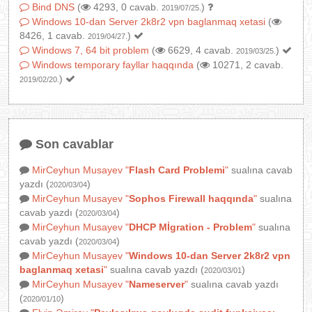
Bind DNS
(
4293, 0 cavab.
)
2019/07/25.
Windows 10-dan Server 2k8r2 vpn baglanmaq xetasi
(
8426, 1 cavab.
)
2019/04/27.
Windows 7, 64 bit problem
(
6629, 4 cavab.
)
2019/03/25.
Windows temporary fayllar haqqında
(
10271, 2 cavab.
)
2019/02/20.
Son cavablar
MirCeyhun Musayev
"
Flash Card Problemi
"
sualına cavab
yazdı (
)
2020/03/04
MirCeyhun Musayev
"
Sophos Firewall haqqında
"
sualına
cavab yazdı (
)
2020/03/04
MirCeyhun Musayev
"
DHCP Mİgration - Problem
"
sualına
cavab yazdı (
)
2020/03/04
MirCeyhun Musayev
"
Windows 10-dan Server 2k8r2 vpn
baglanmaq xetasi
"
sualına cavab yazdı (
)
2020/03/01
MirCeyhun Musayev
"
Nameserver
"
sualına cavab yazdı
(
)
2020/01/10