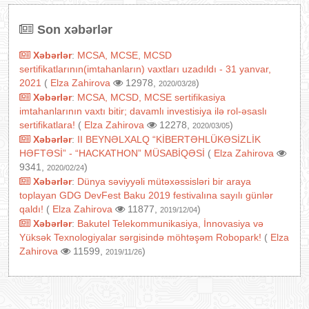
Son xəbərlər
Xəbərlər
:
MCSA, MCSE, MCSD
sertifikatlarının(imtahanların) vaxtları uzadıldı - 31 yanvar,
2021
(
Elza Zahirova
12978,
)
2020/03/28
Xəbərlər
:
MCSA, MCSD, MCSE sertifikasiya
imtahanlarının vaxtı bitir; davamlı investisiya ilə rol-əsaslı
sertifikatlara!
(
Elza Zahirova
12278,
)
2020/03/05
Xəbərlər
:
II BEYNƏLXALQ “KİBERTƏHLÜKƏSİZLİK
HƏFTƏSİ” - “HACKATHON” MÜSABİQƏSİ
(
Elza Zahirova
9341,
)
2020/02/24
Xəbərlər
:
Dünya səviyyəli mütəxəssisləri bir araya
toplayan GDG DevFest Baku 2019 festivalına sayılı günlər
qaldı!
(
Elza Zahirova
11877,
)
2019/12/04
Xəbərlər
:
Bakutel Telekommunikasiya, İnnovasiya və
Yüksək Texnologiyalar sərgisində möhtəşəm Robopark!
(
Elza
Zahirova
11599,
)
2019/11/26