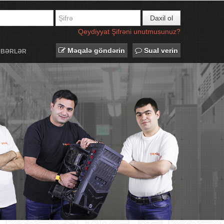
Daxil ol
Qeydiyyat
Şifrəni unutmusunuz?
Məqalə göndərin
Sual verin
ƏBƏRLƏR