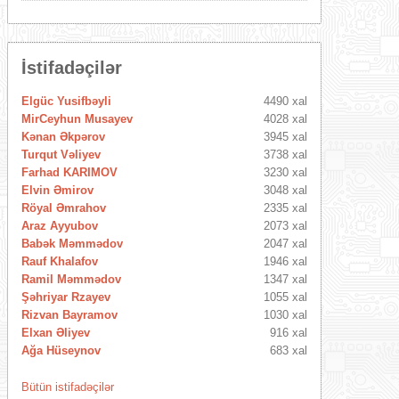
İstifadəçilər
Elgüc Yusifbəyli
4490 xal
MirCeyhun Musayev
4028 xal
Kənan Əkpərov
3945 xal
Turqut Vəliyev
3738 xal
Farhad KARIMOV
3230 xal
Elvin Əmirov
3048 xal
Röyal Əmrahov
2335 xal
Araz Ayyubov
2073 xal
Babək Məmmədov
2047 xal
Rauf Khalafov
1946 xal
Ramil Məmmədov
1347 xal
Şəhriyar Rzayev
1055 xal
Rizvan Bayramov
1030 xal
Elxan Əliyev
916 xal
Ağa Hüseynov
683 xal
Bütün istifadəçilər