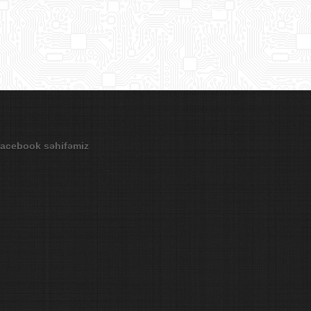
acebook səhifəmiz