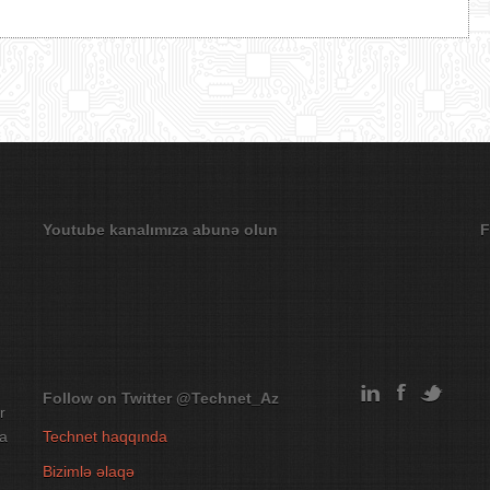
Youtube kanalımıza abunə olun
F
Follow on Twitter
@Technet_Az
r
na
Technet haqqında
Bizimlə əlaqə