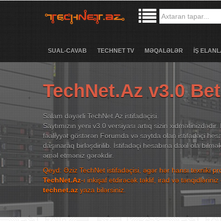
SUAL-CAVAB
TECHNET TV
MƏQALƏLƏR
İŞ ELANL
TechNet.Az v3.0 Be
Salam dəyərli TechNet.Az istifadəçisi.
Saytımızın yeni v3.0 versiyası artıq sizin xidmətinizdədir. 
fəaliyyət göstərən Forumda və saytda olan istifadəçi hesa
daşınaraq birləşdirilib. İstifadəçi hesabına daxil ola bilm
əməl etməniz gərəkdir.
Qeyd: Əziz TechNet istifadəçisi, əgər hər hansı texniki p
TechNet.Az
-ı inkişaf etdirəcək təklif, irad və tənqidləri
technet.az
yaza bilərsiniz.