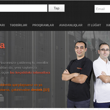
Tap
ARI
TƏDBİRLƏR
PROQRAMLAR
AVADANLIQLAR
IT LÜĞƏT
X
ta
Nəzərinizə çatdırırıq ki, əvvəllər
bları da, yeni saytımıza
ək üçün
bu keçiddəki təlimatlara
roblemlə qarşılaşsanız və ya
niz olarsa, çəkinmədən
destek [@]