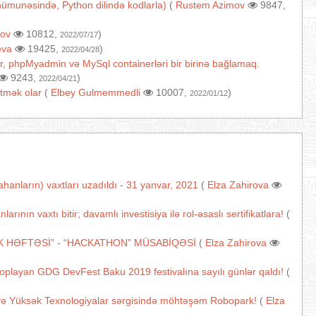
ı nümunəsində, Python dilində kodlarla)
(
Rustem Azimov
9847,
ov
10812,
)
2022/07/17
eva
19425,
)
2022/04/28
r, phpMyadmin və MySql containerləri bir birinə bağlamaq.
9243,
)
2022/04/21
tmək olar
(
Elbey Gulmemmedli
10007,
)
2022/01/12
anların) vaxtları uzadıldı - 31 yanvar, 2021
(
Elza Zahirova
nın vaxtı bitir; davamlı investisiya ilə rol-əsaslı sertifikatlara!
(
K HƏFTƏSİ” - “HACKATHON” MÜSABİQƏSİ
(
Elza Zahirova
 toplayan GDG DevFest Baku 2019 festivalına sayılı günlər qaldı!
(
və Yüksək Texnologiyalar sərgisində möhtəşəm Robopark!
(
Elza