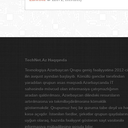
TechNet.Az Haqqında
Texnologiya Azərbaycan Qrupu geniş fəaliyyətinə 2012-ci
ilin avqust ayından başlayıb. Könüllü gənclər tərəfindən
yaradılan qrupun əsas məqsədi Azərbaycanda İT
sahəsində mövcud olan informasiya çatışmazlığının
aradan qaldırılması, Azərbaycan dilindəki resursların
artırılmasına və təkmilləşdirilməsinə köməklik
göstərməkdir. Qrupumuz heç bir quruma tabe deyil və hə
kəsə açıqdır. İstənilən fərdlər, şirkətlər qrupun qaydaları
uyğun olaraq, hazırda fəaliyyət göstərən sayt vasitəsilə
informasiya mübadiləsinə qoşula bilər.