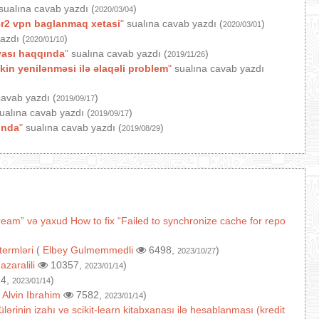
sualına cavab yazdı (
)
2020/03/04
r2 vpn baglanmaq xetasi
"
sualına cavab yazdı (
)
2020/03/01
azdı (
)
2020/01/10
yası haqqında
"
sualına cavab yazdı (
)
2019/11/26
in yenilənməsi ilə əlaqəli problem
"
sualına cavab yazdı
avab yazdı (
)
2019/09/17
ualına cavab yazdı (
)
2019/09/17
ında
"
sualına cavab yazdı (
)
2019/08/29
ream” və yaxud How to fix “Failed to synchronize cache for repo
termləri
(
Elbey Gulmemmedli
6498,
)
2023/10/27
(
azaralili
10357,
)
2023/01/14
4,
)
2023/01/14
(
Alvin Ibrahim
7582,
)
2023/01/14
lərinin izahı və scikit-learn kitabxanası ilə hesablanması (kredit