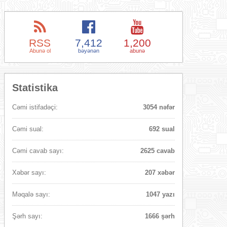
RSS
7,412
1,200
Abunə ol
bəyənən
abunə
Statistika
Cəmi istifadəçi:
3054 nəfər
Cəmi sual:
692 sual
Cəmi cavab sayı:
2625 cavab
Xəbər sayı:
207 xəbər
Məqalə sayı:
1047 yazı
Şərh sayı:
1666 şərh