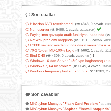
Son suallar
Hikvision NVR resetlenmesi.
(
4343, 0 cavab.
2023
Nameserver
(
9466, 1 cavab.
)
2019/12/29.
Paylaşılmış qovluqda audit funksiyası haqqında
(
NetWrix problemi haqqında
(
9101, 2 cavab.
2019/
P2000 saxlanc avadanlığında diskin yenilənməsi ilə
70-271-dən MD-100-ə keçid
(
5662, 1 cavab.
2019
Bind DNS
(
4309, 0 cavab.
)
2019/07/25.
Windows 10-dan Server 2k8r2 vpn baglanmaq xeta
Windows 7, 64 bit problem
(
6649, 4 cavab.
2019/0
Windows temporary fayllar haqqında
(
10303, 2 
Son cavablar
MirCeyhun Musayev
"
Flash Card Problemi
"
sualın
MirCeyhun Musayev
"
Sophos Firewall haqqında
"