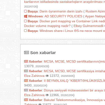
kartlarının istifadəsində saxtakarlıqların araşdırılmas
)
2022/07/26
Başqa
:
Dərin öyrənmənin dərin izahı
(
Rustem Azim
Windows
:
AD SECURITY POLICIES
(
Ayşən Nəbiy
Başqa
:
Docker port mapping və Container Link nədi
Docker volume mapping nədir?
(
Elbey Gulmemmedli
Başqa
:
Windows share-i Linux ƏS-nə necə mount e
Son xəbərlər
Xəbərlər
:
MCSA, MCSE, MCSD sertifikatlarının(imtah
13079,
)
2020/03/28
Xəbərlər
:
MCSA, MCSD, MCSE sertifikasiya imtahanları
Elza Zahirova
12372,
)
2020/03/05
Xəbərlər
:
II BEYNƏLXALQ “KİBERTƏHLÜKƏSİZLİ
9400,
)
2020/02/24
Xəbərlər
:
Dünya səviyyəli mütəxəssisləri bir araya
Elza Zahirova
11966,
)
2019/12/04
Xəbərlər
:
Bakutel Telekommunikasiya, İnnovasiya 
Zahirova
11671,
)
2019/11/26