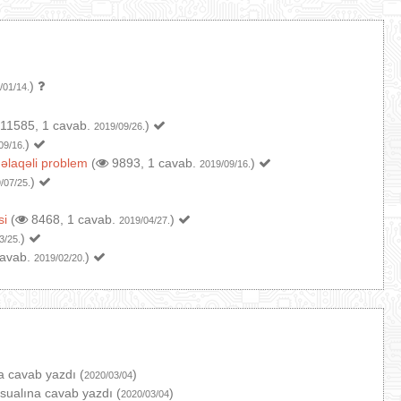
)
/01/14.
11585, 1 cavab.
)
2019/09/26.
)
09/16.
 əlaqəli problem
(
9893, 1 cavab.
)
2019/09/16.
)
/07/25.
si
(
8468, 1 cavab.
)
2019/04/27.
)
3/25.
cavab.
)
2019/02/20.
a cavab yazdı (
)
2020/03/04
sualına cavab yazdı (
)
2020/03/04