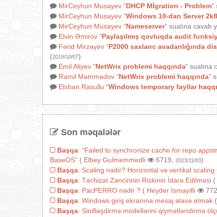
MirCeyhun Musayev
"
DHCP Mİgration - Problem
"
MirCeyhun Musayev
"
Windows 10-dan Server 2k8
MirCeyhun Musayev
"
Nameserver
"
sualına cavab y
Elvin Əmirov
"
Paylaşılmış qovluqda audit funksi
Fərid Mirzəyev
"
P2000 saxlanc avadanlığında disk
(
)
2019/10/07
Emil Aliyev
"
NetWrix problemi haqqında
"
sualına c
Ramil Məmmədov
"
NetWrix problemi haqqında
"
s
Elshan Rasullu
"
Windows temporary fayllar haqq
Son məqalələr
Başqa
:
“Failed to synchronize cache for repo appst
BaseOS”
(
Elbey Gulmemmedli
6719,
)
2023/11/03
Başqa
:
Scaling nədir? Horizontal və vertikal scaling 
Başqa
:
Təchizat Zəncirinin Riskinin İdarə Edilməsi
Başqa
:
PacPERRO nədir ?
(
Heyder Ismayilli
772
Başqa
:
Windows giriş ekranına mesaj əlavə etmək
Başqa
:
Sinifləşdirmə modellərini qiymətləndirmə ölçü