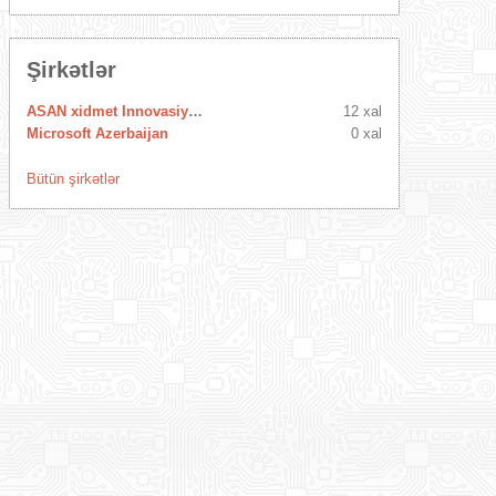
Şirkətlər
ASAN xidmet Innovasiya Mərkəzi
12 xal
Microsoft Azerbaijan
0 xal
Bütün şirkətlər