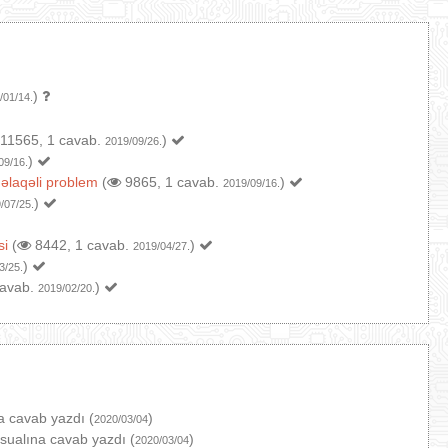
)
/01/14.
11565, 1 cavab.
)
2019/09/26.
)
09/16.
 əlaqəli problem
(
9865, 1 cavab.
)
2019/09/16.
)
/07/25.
si
(
8442, 1 cavab.
)
2019/04/27.
)
3/25.
cavab.
)
2019/02/20.
a cavab yazdı (
)
2020/03/04
sualına cavab yazdı (
)
2020/03/04