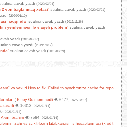
sualına cavab yazdı (
)
2020/03/04
r2 vpn baglanmaq xetasi
"
sualına cavab yazdı (
)
2020/03/01
azdı (
)
2020/01/10
yası haqqında
"
sualına cavab yazdı (
)
2019/11/26
in yenilənməsi ilə əlaqəli problem
"
sualına cavab yazdı
avab yazdı (
)
2019/09/17
ualına cavab yazdı (
)
2019/09/17
ında
"
sualına cavab yazdı (
)
2019/08/29
ream” və yaxud How to fix “Failed to synchronize cache for repo
termləri
(
Elbey Gulmemmedli
6477,
)
2023/10/27
(
azaralili
10312,
)
2023/01/14
0,
)
2023/01/14
(
Alvin Ibrahim
7564,
)
2023/01/14
lərinin izahı və scikit-learn kitabxanası ilə hesablanması (kredit