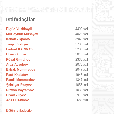
İstifadəçilər
Elgüc Yusifbəyli
4490 xal
MirCeyhun Musayev
4028 xal
Kənan Əkpərov
3945 xal
Turqut Vəliyev
3738 xal
Farhad KARIMOV
3230 xal
Elvin Əmirov
3048 xal
Röyal Əmrahov
2335 xal
Araz Ayyubov
2073 xal
Babək Məmmədov
2047 xal
Rauf Khalafov
1946 xal
Ramil Məmmədov
1347 xal
Şəhriyar Rzayev
1055 xal
Rizvan Bayramov
1030 xal
Elxan Əliyev
916 xal
Ağa Hüseynov
683 xal
Bütün istifadəçilər