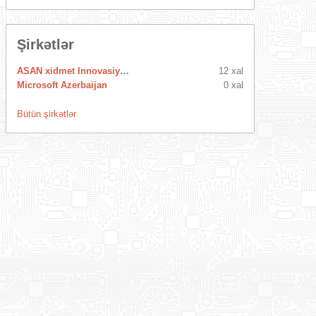
Şirkətlər
ASAN xidmet Innovasiya Mərkəzi
12 xal
Microsoft Azerbaijan
0 xal
Bütün şirkətlər