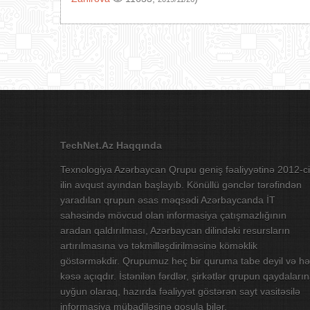
TechNet.Az Haqqında
Texnologiya Azərbaycan Qrupu geniş fəaliyyətinə 2012-ci
ilin avqust ayından başlayıb. Könüllü gənclər tərəfindən
yaradılan qrupun əsas məqsədi Azərbaycanda İT
sahəsində mövcud olan informasiya çatışmazlığının
aradan qaldırılması, Azərbaycan dilindəki resursların
artırılmasına və təkmilləşdirilməsinə köməklik
göstərməkdir. Qrupumuz heç bir quruma tabe deyil və hə
kəsə açıqdır. İstənilən fərdlər, şirkətlər qrupun qaydaları
uyğun olaraq, hazırda fəaliyyət göstərən sayt vasitəsilə
informasiya mübadiləsinə qoşula bilər.