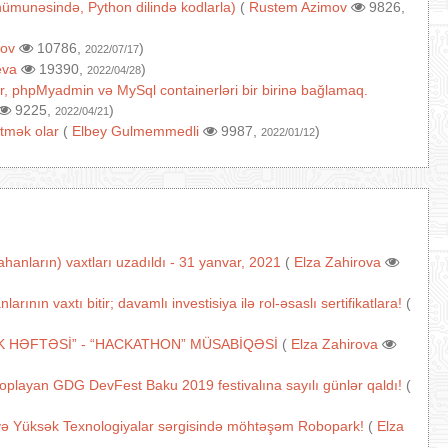
ı nümunəsində, Python dilində kodlarla)
(
Rustem Azimov
9826,
ov
10786,
)
2022/07/17
eva
19390,
)
2022/04/28
r, phpMyadmin və MySql containerləri bir birinə bağlamaq.
9225,
)
2022/04/21
tmək olar
(
Elbey Gulmemmedli
9987,
)
2022/01/12
anların) vaxtları uzadıldı - 31 yanvar, 2021
(
Elza Zahirova
nın vaxtı bitir; davamlı investisiya ilə rol-əsaslı sertifikatlara!
(
K HƏFTƏSİ” - “HACKATHON” MÜSABİQƏSİ
(
Elza Zahirova
 toplayan GDG DevFest Baku 2019 festivalına sayılı günlər qaldı!
(
və Yüksək Texnologiyalar sərgisində möhtəşəm Robopark!
(
Elza