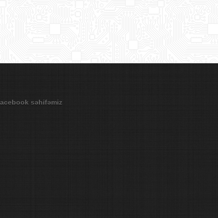
acebook səhifəmiz