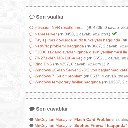
Son suallar
Hikvision NVR resetlenmesi.
(
4335, 0 cavab.
2023
Nameserver
(
9450, 1 cavab.
)
2019/12/29.
Paylaşılmış qovluqda audit funksiyası haqqında
(
NetWrix problemi haqqında
(
9087, 2 cavab.
2019/
P2000 saxlanc avadanlığında diskin yenilənməsi ilə
70-271-dən MD-100-ə keçid
(
5652, 1 cavab.
2019
Bind DNS
(
4297, 0 cavab.
)
2019/07/25.
Windows 10-dan Server 2k8r2 vpn baglanmaq xeta
Windows 7, 64 bit problem
(
6637, 4 cavab.
2019/0
Windows temporary fayllar haqqında
(
10287, 2 
Son cavablar
MirCeyhun Musayev
"
Flash Card Problemi
"
sualın
MirCeyhun Musayev
"
Sophos Firewall haqqında
"