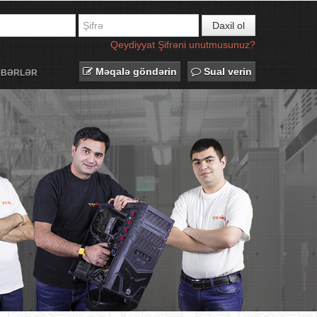
Daxil ol
Qeydiyyat
Şifrəni unutmusunuz?
Məqalə göndərin
Sual verin
ƏBƏRLƏR