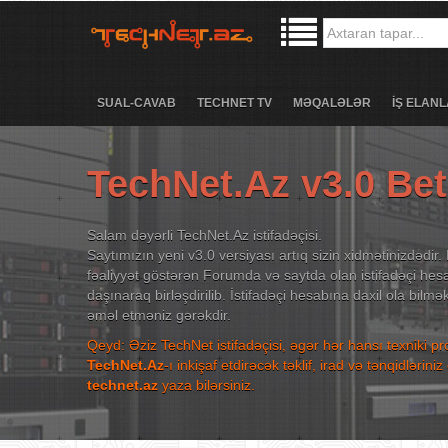
SUAL-CAVAB
TECHNET TV
MƏQALƏLƏR
İŞ ELANL
TechNet.Az v3.0 Be
Salam dəyərli TechNet.Az istifadəçisi.
Saytımızın yeni v3.0 versiyası artıq sizin xidmətinizdədir. 
fəaliyyət göstərən Forumda və saytda olan istifadəçi hesa
daşınaraq birləşdirilib. İstifadəçi hesabına daxil ola bilm
əməl etməniz gərəkdir.
Qeyd: Əziz TechNet istifadəçisi, əgər hər hansı texniki p
TechNet.Az
-ı inkişaf etdirəcək təklif, irad və tənqidləri
technet.az
yaza bilərsiniz.