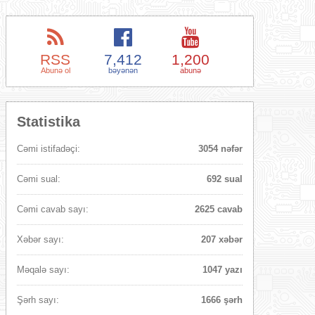
RSS
7,412
1,200
Abunə ol
bəyənən
abunə
Statistika
Cəmi istifadəçi:
3054 nəfər
Cəmi sual:
692 sual
Cəmi cavab sayı:
2625 cavab
Xəbər sayı:
207 xəbər
Məqalə sayı:
1047 yazı
Şərh sayı:
1666 şərh