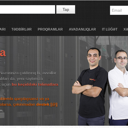
Tap
ARI
TƏDBİRLƏR
PROQRAMLAR
AVADANLIQLAR
IT LÜĞƏT
X
ta
Nəzərinizə çatdırırıq ki, əvvəllər
bları da, yeni saytımıza
ək üçün
bu keçiddəki təlimatlara
roblemlə qarşılaşsanız və ya
niz olarsa, çəkinmədən
destek [@]