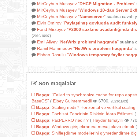
MirCeyhun Musayev
"
DHCP Mİgration - Problem
"
MirCeyhun Musayev
"
Windows 10-dan Server 2k8
MirCeyhun Musayev
"
Nameserver
"
sualına cavab y
Elvin Əmirov
"
Paylaşılmış qovluqda audit funksi
Fərid Mirzəyev
"
P2000 saxlanc avadanlığında disk
(
)
2019/10/07
Emil Aliyev
"
NetWrix problemi haqqında
"
sualına c
Ramil Məmmədov
"
NetWrix problemi haqqında
"
s
Elshan Rasullu
"
Windows temporary fayllar haqq
Son məqalələr
Başqa
:
“Failed to synchronize cache for repo appst
BaseOS”
(
Elbey Gulmemmedli
6700,
)
2023/11/03
Başqa
:
Scaling nədir? Horizontal və vertikal scaling 
Başqa
:
Təchizat Zəncirinin Riskinin İdarə Edilməsi
Başqa
:
PacPERRO nədir ?
(
Heyder Ismayilli
770
Başqa
:
Windows giriş ekranına mesaj əlavə etmək
Başqa
:
Sinifləşdirmə modellərini qiymətləndirmə ölçü