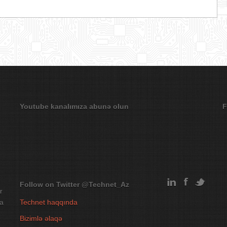
Youtube kanalımıza abunə olun
F
Follow on Twitter
@Technet_Az
r
na
Technet haqqında
Bizimlə əlaqə