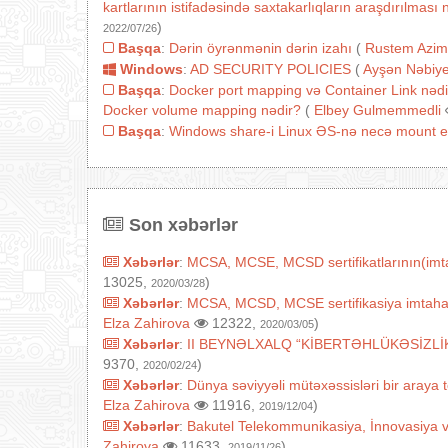
kartlarının istifadəsində saxtakarlıqların araşdırılmas
)
2022/07/26
Başqa
:
Dərin öyrənmənin dərin izahı
(
Rustem Azim
Windows
:
AD SECURITY POLICIES
(
Ayşən Nəbiy
Başqa
:
Docker port mapping və Container Link nədi
Docker volume mapping nədir?
(
Elbey Gulmemmedli
Başqa
:
Windows share-i Linux ƏS-nə necə mount e
Son xəbərlər
Xəbərlər
:
MCSA, MCSE, MCSD sertifikatlarının(imtah
13025,
)
2020/03/28
Xəbərlər
:
MCSA, MCSD, MCSE sertifikasiya imtahanları
Elza Zahirova
12322,
)
2020/03/05
Xəbərlər
:
II BEYNƏLXALQ “KİBERTƏHLÜKƏSİZLİ
9370,
)
2020/02/24
Xəbərlər
:
Dünya səviyyəli mütəxəssisləri bir araya
Elza Zahirova
11916,
)
2019/12/04
Xəbərlər
:
Bakutel Telekommunikasiya, İnnovasiya 
Zahirova
11633,
)
2019/11/26