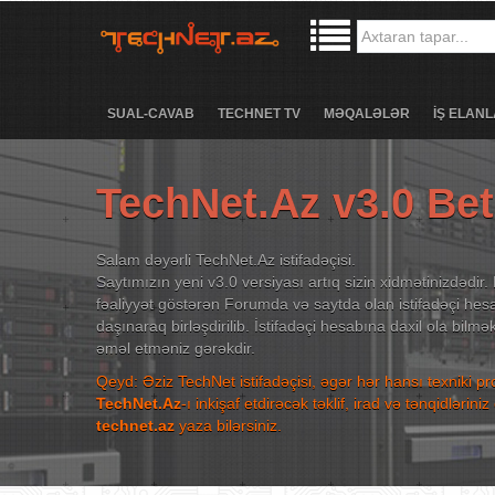
SUAL-CAVAB
TECHNET TV
MƏQALƏLƏR
İŞ ELANL
TechNet.Az v3.0 Be
Salam dəyərli TechNet.Az istifadəçisi.
Saytımızın yeni v3.0 versiyası artıq sizin xidmətinizdədir. 
fəaliyyət göstərən Forumda və saytda olan istifadəçi hesa
daşınaraq birləşdirilib. İstifadəçi hesabına daxil ola bilm
əməl etməniz gərəkdir.
Qeyd: Əziz TechNet istifadəçisi, əgər hər hansı texniki p
TechNet.Az
-ı inkişaf etdirəcək təklif, irad və tənqidləri
technet.az
yaza bilərsiniz.