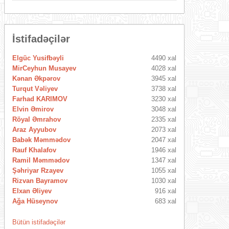
İstifadəçilər
Elgüc Yusifbəyli
4490 xal
MirCeyhun Musayev
4028 xal
Kənan Əkpərov
3945 xal
Turqut Vəliyev
3738 xal
Farhad KARIMOV
3230 xal
Elvin Əmirov
3048 xal
Röyal Əmrahov
2335 xal
Araz Ayyubov
2073 xal
Babək Məmmədov
2047 xal
Rauf Khalafov
1946 xal
Ramil Məmmədov
1347 xal
Şəhriyar Rzayev
1055 xal
Rizvan Bayramov
1030 xal
Elxan Əliyev
916 xal
Ağa Hüseynov
683 xal
Bütün istifadəçilər