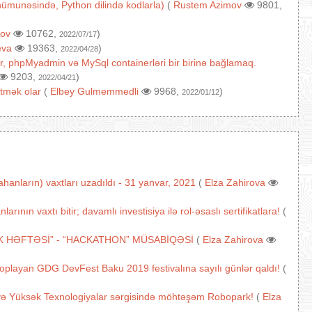
ı nümunəsində, Python dilində kodlarla)
(
Rustem Azimov
9801,
ov
10762,
)
2022/07/17
eva
19363,
)
2022/04/28
r, phpMyadmin və MySql containerləri bir birinə bağlamaq.
9203,
)
2022/04/21
tmək olar
(
Elbey Gulmemmedli
9968,
)
2022/01/12
anların) vaxtları uzadıldı - 31 yanvar, 2021
(
Elza Zahirova
nın vaxtı bitir; davamlı investisiya ilə rol-əsaslı sertifikatlara!
(
K HƏFTƏSİ” - “HACKATHON” MÜSABİQƏSİ
(
Elza Zahirova
 toplayan GDG DevFest Baku 2019 festivalına sayılı günlər qaldı!
(
və Yüksək Texnologiyalar sərgisində möhtəşəm Robopark!
(
Elza