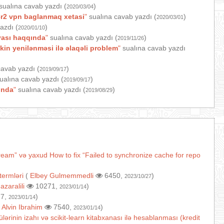
sualına cavab yazdı (
)
2020/03/04
r2 vpn baglanmaq xetasi
"
sualına cavab yazdı (
)
2020/03/01
azdı (
)
2020/01/10
yası haqqında
"
sualına cavab yazdı (
)
2019/11/26
in yenilənməsi ilə əlaqəli problem
"
sualına cavab yazdı
avab yazdı (
)
2019/09/17
ualına cavab yazdı (
)
2019/09/17
ında
"
sualına cavab yazdı (
)
2019/08/29
ream” və yaxud How to fix “Failed to synchronize cache for repo
termləri
(
Elbey Gulmemmedli
6450,
)
2023/10/27
(
azaralili
10271,
)
2023/01/14
7,
)
2023/01/14
(
Alvin Ibrahim
7540,
)
2023/01/14
lərinin izahı və scikit-learn kitabxanası ilə hesablanması (kredit