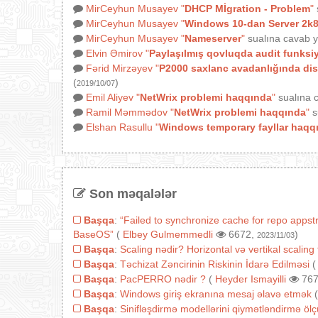
MirCeyhun Musayev
"
DHCP Mİgration - Problem
"
MirCeyhun Musayev
"
Windows 10-dan Server 2k8
MirCeyhun Musayev
"
Nameserver
"
sualına cavab y
Elvin Əmirov
"
Paylaşılmış qovluqda audit funksi
Fərid Mirzəyev
"
P2000 saxlanc avadanlığında disk
(
)
2019/10/07
Emil Aliyev
"
NetWrix problemi haqqında
"
sualına c
Ramil Məmmədov
"
NetWrix problemi haqqında
"
s
Elshan Rasullu
"
Windows temporary fayllar haqq
Son məqalələr
Başqa
:
“Failed to synchronize cache for repo appst
BaseOS”
(
Elbey Gulmemmedli
6672,
)
2023/11/03
Başqa
:
Scaling nədir? Horizontal və vertikal scaling 
Başqa
:
Təchizat Zəncirinin Riskinin İdarə Edilməsi
Başqa
:
PacPERRO nədir ?
(
Heyder Ismayilli
767
Başqa
:
Windows giriş ekranına mesaj əlavə etmək
Başqa
:
Sinifləşdirmə modellərini qiymətləndirmə ölçü