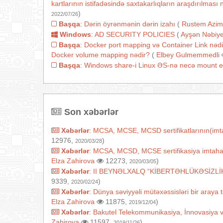
kartlarının istifadəsində saxtakarlıqların araşdırılmas
)
2022/07/26
Başqa
:
Dərin öyrənmənin dərin izahı
(
Rustem Azim
Windows
:
AD SECURITY POLICIES
(
Ayşən Nəbiy
Başqa
:
Docker port mapping və Container Link nədi
Docker volume mapping nədir?
(
Elbey Gulmemmedli
Başqa
:
Windows share-i Linux ƏS-nə necə mount e
Son xəbərlər
Xəbərlər
:
MCSA, MCSE, MCSD sertifikatlarının(imtah
12976,
)
2020/03/28
Xəbərlər
:
MCSA, MCSD, MCSE sertifikasiya imtahanları
Elza Zahirova
12273,
)
2020/03/05
Xəbərlər
:
II BEYNƏLXALQ “KİBERTƏHLÜKƏSİZLİ
9339,
)
2020/02/24
Xəbərlər
:
Dünya səviyyəli mütəxəssisləri bir araya
Elza Zahirova
11875,
)
2019/12/04
Xəbərlər
:
Bakutel Telekommunikasiya, İnnovasiya 
Zahirova
11597,
)
2019/11/26