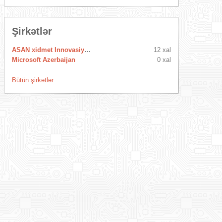
Şirkətlər
ASAN xidmet Innovasiya Mərkəzi
12 xal
Microsoft Azerbaijan
0 xal
Bütün şirkətlər