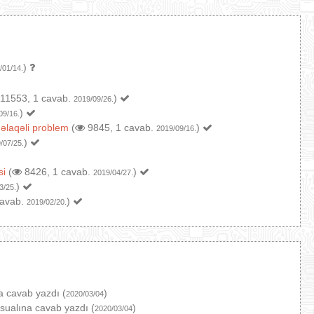
)
/01/14.
11553, 1 cavab.
)
2019/09/26.
)
09/16.
 əlaqəli problem
(
9845, 1 cavab.
)
2019/09/16.
)
/07/25.
si
(
8426, 1 cavab.
)
2019/04/27.
)
3/25.
cavab.
)
2019/02/20.
a cavab yazdı (
)
2020/03/04
sualına cavab yazdı (
)
2020/03/04