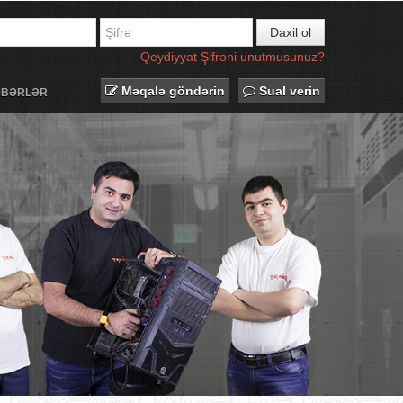
Daxil ol
Qeydiyyat
Şifrəni unutmusunuz?
Məqalə göndərin
Sual verin
ƏBƏRLƏR