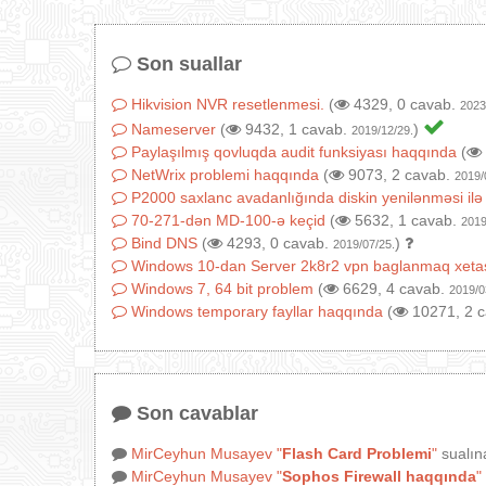
Son suallar
Hikvision NVR resetlenmesi.
(
4329, 0 cavab.
2023
Nameserver
(
9432, 1 cavab.
)
2019/12/29.
Paylaşılmış qovluqda audit funksiyası haqqında
(
NetWrix problemi haqqında
(
9073, 2 cavab.
2019/
P2000 saxlanc avadanlığında diskin yenilənməsi ilə
70-271-dən MD-100-ə keçid
(
5632, 1 cavab.
2019
Bind DNS
(
4293, 0 cavab.
)
2019/07/25.
Windows 10-dan Server 2k8r2 vpn baglanmaq xeta
Windows 7, 64 bit problem
(
6629, 4 cavab.
2019/0
Windows temporary fayllar haqqında
(
10271, 2 
Son cavablar
MirCeyhun Musayev
"
Flash Card Problemi
"
sualın
MirCeyhun Musayev
"
Sophos Firewall haqqında
"