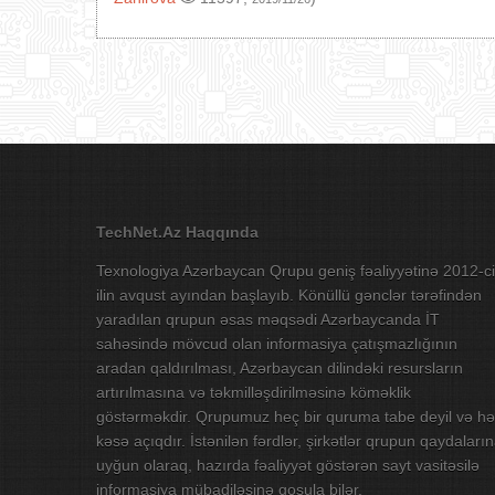
TechNet.Az Haqqında
Texnologiya Azərbaycan Qrupu geniş fəaliyyətinə 2012-ci
ilin avqust ayından başlayıb. Könüllü gənclər tərəfindən
yaradılan qrupun əsas məqsədi Azərbaycanda İT
sahəsində mövcud olan informasiya çatışmazlığının
aradan qaldırılması, Azərbaycan dilindəki resursların
artırılmasına və təkmilləşdirilməsinə köməklik
göstərməkdir. Qrupumuz heç bir quruma tabe deyil və hə
kəsə açıqdır. İstənilən fərdlər, şirkətlər qrupun qaydaları
uyğun olaraq, hazırda fəaliyyət göstərən sayt vasitəsilə
informasiya mübadiləsinə qoşula bilər.