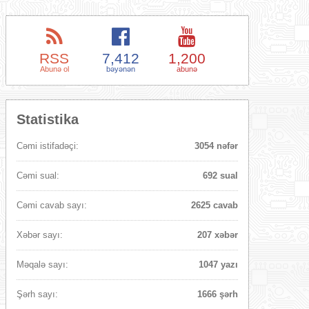
RSS
7,412
1,200
Abunə ol
bəyənən
abunə
Statistika
Cəmi istifadəçi:
3054 nəfər
Cəmi sual:
692 sual
Cəmi cavab sayı:
2625 cavab
Xəbər sayı:
207 xəbər
Məqalə sayı:
1047 yazı
Şərh sayı:
1666 şərh