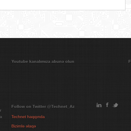
Youtube kanalımıza abunə olun
F
Follow on Twitter
@Technet_Az
r
na
Technet haqqında
Bizimlə əlaqə