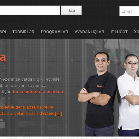
Tap
ARI
TƏDBİRLƏR
PROQRAMLAR
AVADANLIQLAR
IT LÜĞƏT
X
ta
Nəzərinizə çatdırırıq ki, əvvəllər
bları da, yeni saytımıza
ək üçün
bu keçiddəki təlimatlara
roblemlə qarşılaşsanız və ya
niz olarsa, çəkinmədən
destek [@]