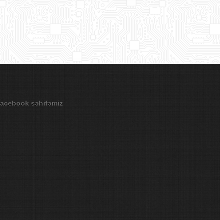
acebook səhifəmiz