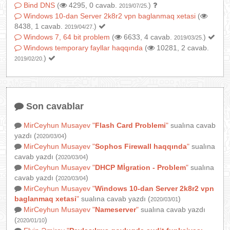
Bind DNS
(
4295, 0 cavab.
)
2019/07/25.
Windows 10-dan Server 2k8r2 vpn baglanmaq xetasi
(
8438, 1 cavab.
)
2019/04/27.
Windows 7, 64 bit problem
(
6633, 4 cavab.
)
2019/03/25.
Windows temporary fayllar haqqında
(
10281, 2 cavab.
)
2019/02/20.
Son cavablar
MirCeyhun Musayev
"
Flash Card Problemi
"
sualına cavab
yazdı (
)
2020/03/04
MirCeyhun Musayev
"
Sophos Firewall haqqında
"
sualına
cavab yazdı (
)
2020/03/04
MirCeyhun Musayev
"
DHCP Mİgration - Problem
"
sualına
cavab yazdı (
)
2020/03/04
MirCeyhun Musayev
"
Windows 10-dan Server 2k8r2 vpn
baglanmaq xetasi
"
sualına cavab yazdı (
)
2020/03/01
MirCeyhun Musayev
"
Nameserver
"
sualına cavab yazdı
(
)
2020/01/10