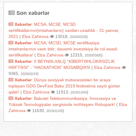
Son xəbərlər
Xəbərlər
:
MCSA, MCSE, MCSD
sertifikatlarının(imtahanların) vaxtları uzadıldı - 31 yanvar,
2021
(
Elza Zahirova
13018,
)
2020/03/28
Xəbərlər
:
MCSA, MCSD, MCSE sertifikasiya
imtahanlarının vaxtı bitir; davamlı investisiya ilə rol-əsaslı
sertifikatlara!
(
Elza Zahirova
12315,
)
2020/03/05
Xəbərlər
:
II BEYNƏLXALQ “KİBERTƏHLÜKƏSİZLİK
HƏFTƏSİ” - “HACKATHON” MÜSABİQƏSİ
(
Elza Zahirova
9365,
)
2020/02/24
Xəbərlər
:
Dünya səviyyəli mütəxəssisləri bir araya
toplayan GDG DevFest Baku 2019 festivalına sayılı günlər
qaldı!
(
Elza Zahirova
11913,
)
2019/12/04
Xəbərlər
:
Bakutel Telekommunikasiya, İnnovasiya və
Yüksək Texnologiyalar sərgisində möhtəşəm Robopark!
(
Elza
Zahirova
11630,
)
2019/11/26