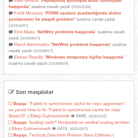
Elvin Əmirov
"
Paylaşılmış qovluqda audit funksiyası
haqqında
"
sualına cavab yazdı (
)
2019/11/26
Fərid Mirzəyev
"
P2000 saxlanc avadanlığında diskin
yenilənməsi ilə əlaqəli problem
"
sualına cavab yazdı
(
)
2019/10/07
Emil Aliyev
"
NetWrix problemi haqqında
"
sualına cavab
yazdı (
)
2019/09/17
Ramil Məmmədov
"
NetWrix problemi haqqında
"
sualına
cavab yazdı (
)
2019/09/17
Elshan Rasullu
"
Windows temporary fayllar haqqında
"
sualına cavab yazdı (
)
2019/08/29
Son məqalələr
Başqa
:
“Failed to synchronize cache for repo appstream”
və yaxud How to fix “Failed to synchronize cache for repo
BaseOS”
(
Elbey Gulmemmedli
6698,
)
2023/11/03
Başqa
:
Scaling nədir? Horizontal və vertikal scaling termləri
(
Elbey Gulmemmedli
6474,
)
2023/10/27
Başqa
:
Təchizat Zəncirinin Riskinin İdarə Edilməsi
(