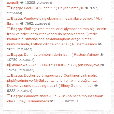
azaralili
10308,
)
2023/01/14
Başqa
:
PacPERRO nədir ?
(
Heyder Ismayilli
7697,
)
2023/01/14
Başqa
:
Windows giriş ekranına mesaj əlavə etmək
(
Alvin
Ibrahim
7562,
)
2023/01/14
Başqa
:
Sinifləşdirmə modellərini qiymətləndirmə ölçülərinin
izahı və scikit-learn kitabxanası ilə hesablanması (kredit
kartlarının istifadəsində saxtakarlıqların araşdırılması
nümunəsində, Python dilində kodlarla)
(
Rustem Azimov
9823,
)
2022/07/26
Başqa
:
Dərin öyrənmənin dərin izahı
(
Rustem Azimov
10780,
)
2022/07/17
Windows
:
AD SECURITY POLICIES
(
Ayşən Nəbiyeva
19390,
)
2022/04/28
Başqa
:
Docker port mapping və Container Link nədir,
phpMyadmin və MySql containerləri bir birinə bağlamaq.
Docker volume mapping nədir?
(
Elbey Gulmemmedli
9222,
)
2022/04/21
Başqa
:
Windows share-i Linux ƏS-nə necə mount etmək
olar
(
Elbey Gulmemmedli
9985,
)
2022/01/12