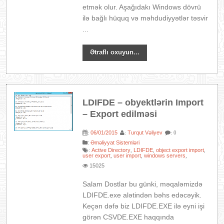
etmək olur. Aşağıdakı Windows dövrü
ilə bağlı hüquq və məhdudiyyətlər təsvir
...
Ətraflı oxuyun...
LDIFDE – obyektlərin Import
– Export edilməsi
06/01/2015
Turqut Vəliyev
:
:
: 0
:
Əməliyyat Sistemləri
Active Directory
LDIFDE
object export import
:
,
,
,
user export
user import
windows servers
,
,
,
15025
Salam Dostlar bu günki, məqaləmizdə
LDIFDE.exe alətindən bəhs edəcəyik.
Keçən dəfə biz LDIFDE.EXE ilə eyni işi
görən CSVDE.EXE haqqında