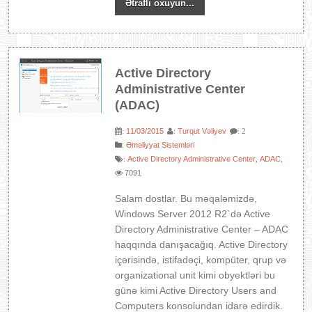
Ətraflı oxuyun...
Active Directory
Administrative Center
(ADAC)
11/03/2015
Turqut Vəliyev
:
:
: 2
:
Əməliyyat Sistemləri
Active Directory Administrative Center
ADAC
:
,
,
7091
Salam dostlar. Bu məqaləmizdə,
Windows Server 2012 R2`də Active
Directory Administrative Center – ADAC
haqqında danışacağıq. Active Directory
içərisində, istifadəçi, kompüter, qrup və
organizational unit kimi obyektləri bu
günə kimi Active Directory Users and
Computers konsolundan idarə edirdik.