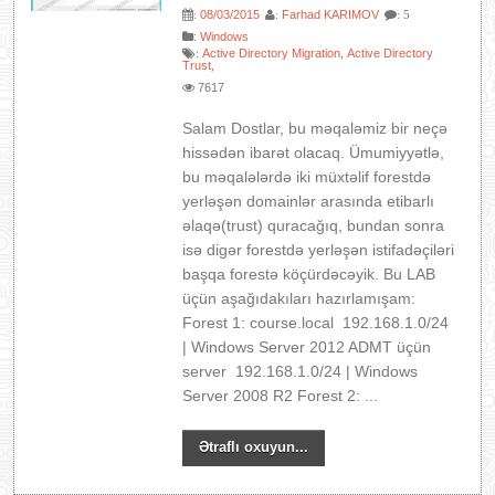
08/03/2015
Farhad KARIMOV
:
:
: 5
:
Windows
Active Directory Migration
Active Directory
:
,
Trust
,
7617
Salam Dostlar, bu məqaləmiz bir neçə
hissədən ibarət olacaq. Ümumiyyətlə,
bu məqalələrdə iki müxtəlif forestdə
yerləşən domainlər arasında etibarlı
əlaqə(trust) quracağıq, bundan sonra
isə digər forestdə yerləşən istifadəçiləri
başqa forestə köçürdəcəyik. Bu LAB
üçün aşağıdakıları hazırlamışam:
Forest 1: course.local 192.168.1.0/24
| Windows Server 2012 ADMT üçün
server 192.168.1.0/24 | Windows
Server 2008 R2 Forest 2: ...
Ətraflı oxuyun...