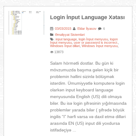
Login İnput Language Xətası
03/03/2015
Eldar İlyasov
:
:
: 6
:
Əməliyyat Sistemləri
input language
login İnput menyusu
logon
:
,
,
İnput menyusu
user or password is incorrect.
,
,
Windows İnput dilləri
Windows İnput menyusu
,
,
13873
Salam hörmətli dostlar. Bu gün ki
mövzumuzda başıma gələn kiçik bir
problemin həllini sizinlə bölüşmək
istərdim. Ümumiyyətlə komputerə login
olarkən input keyboard language
menyusunda English (US) dili olmaya
bilər. Bu isə login şifrəsinin yığılmasında
problemlər yarada bilər ( şifrədə böyük
ingilis “I” hərfi varsa və daxil etmə dilləri
arasında EN (US) input dili yoxdursa
istifadəçiyə ...