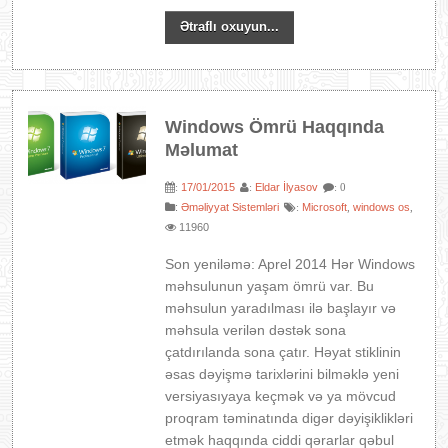
Ətraflı oxuyun...
Windows Ömrü Haqqında
Məlumat
17/01/2015
Eldar İlyasov
:
:
: 0
:
Əməliyyat Sistemləri
Microsoft
windows os
:
,
,
11960
Son yeniləmə: Aprel 2014 Hər Windows
məhsulunun yaşam ömrü var. Bu
məhsulun yaradılması ilə başlayır və
məhsula verilən dəstək sona
çatdırılanda sona çatır. Həyat stiklinin
əsas dəyişmə tarixlərini bilməklə yeni
versiyasıyaya keçmək və ya mövcud
proqram təminatında digər dəyişiklikləri
etmək haqqında ciddi qərarlar qəbul