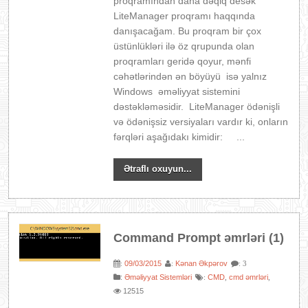
proqramından daha dəqiq desək
LiteManager proqramı haqqında
danışacağam. Bu proqram bir çox
üstünlükləri ilə öz qrupunda olan
proqramları geridə qoyur, mənfi
cəhətlərindən ən böyüyü isə yalnız
Windows əməliyyat sistemini
dəstəkləməsidir. LiteManager ödənişli
və ödənişsiz versiyaları vardır ki, onların
fərqləri aşağıdakı kimidir: ...
Ətraflı oxuyun...
Command Prompt əmrləri (1)
09/03/2015
Kənan Əkpərov
:
:
: 3
:
Əməliyyat Sistemləri
CMD
cmd əmrləri
:
,
,
12515