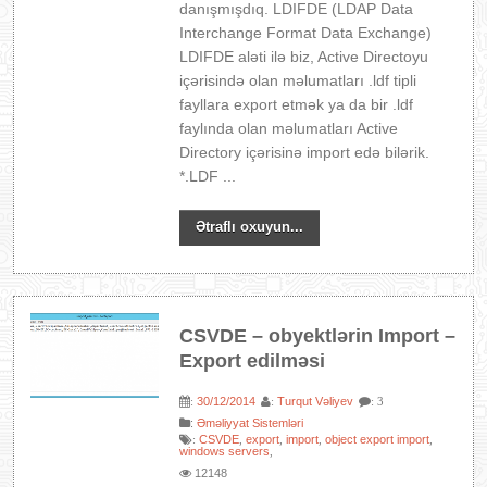
danışmışdıq. LDIFDE (LDAP Data
Interchange Format Data Exchange)
LDIFDE aləti ilə biz, Active Directoyu
içərisində olan məlumatları .ldf tipli
fayllara export etmək ya da bir .ldf
faylında olan məlumatları Active
Directory içərisinə import edə bilərik.
*.LDF ...
Ətraflı oxuyun...
CSVDE – obyektlərin Import –
Export edilməsi
30/12/2014
Turqut Vəliyev
:
:
: 3
:
Əməliyyat Sistemləri
CSVDE
export
import
object export import
:
,
,
,
,
windows servers
,
12148