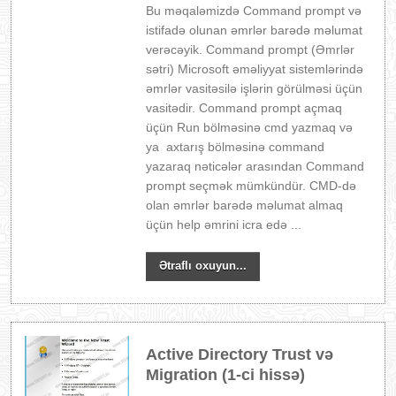
Bu məqaləmizdə Command prompt və
istifadə olunan əmrlər barədə məlumat
verəcəyik. Command prompt (Əmrlər
sətri) Microsoft əməliyyat sistemlərində
əmrlər vasitəsilə işlərin görülməsi üçün
vasitədir. Command prompt açmaq
üçün Run bölməsinə cmd yazmaq və
ya axtarış bölməsinə command
yazaraq nəticələr arasından Command
prompt seçmək mümkündür. CMD-də
olan əmrlər barədə məlumat almaq
üçün help əmrini icra edə ...
Ətraflı oxuyun...
Active Directory Trust və
Migration (1-ci hissə)