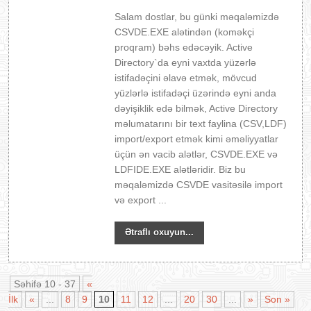
Salam dostlar, bu günki məqaləmizdə
CSVDE.EXE alətindən (koməkçi
proqram) bəhs edəcəyik. Active
Directory`da eyni vaxtda yüzərlə
istifadəçini əlavə etmək, mövcud
yüzlərlə istifadəçi üzərində eyni anda
dəyişiklik edə bilmək, Active Directory
məlumatarını bir text faylina (CSV,LDF)
import/export etmək kimi əməliyyatlar
üçün ən vacib alətlər, CSVDE.EXE və
LDFIDE.EXE alətləridir. Biz bu
məqaləmizdə CSVDE vasitəsilə import
və export ...
Ətraflı oxuyun...
Səhifə 10 - 37
«
İlk
«
...
8
9
10
11
12
...
20
30
...
»
Son »