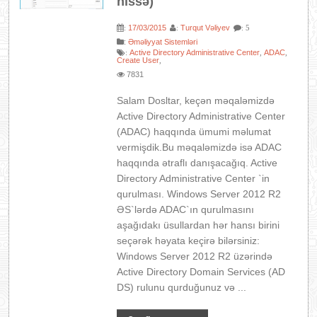
hissə)
17/03/2015
Turqut Vəliyev
:
:
: 5
:
Əməliyyat Sistemləri
Active Directory Administrative Center
ADAC
:
,
,
Create User
,
7831
Salam Dosltar, keçən məqaləmizdə
Active Directory Administrative Center
(ADAC) haqqında ümumi məlumat
vermişdik.Bu məqaləmizdə isə ADAC
haqqında ətraflı danışacağıq. Active
Directory Administrative Center `in
qurulması. Windows Server 2012 R2
ƏS`lərdə ADAC`ın qurulmasını
aşağıdakı üsullardan hər hansı birini
seçərək həyata keçirə bilərsiniz:
Windows Server 2012 R2 üzərində
Active Directory Domain Services (AD
DS) rulunu qurduğunuz və ...