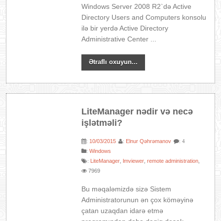
Windows Server 2008 R2`də Active
Directory Users and Computers konsolu
ilə bir yerdə Active Directory
Administrative Center ...
Ətraflı oxuyun...
LiteManager nədir və necə
işlətməli?
10/03/2015
Elnur Qəhrəmanov
:
:
: 4
:
Windows
LiteManager
lmviewer
remote administration
:
,
,
,
7969
Bu məqaləmizdə sizə Sistem
Administratorunun ən çox köməyinə
çatan uzaqdan idarə etmə