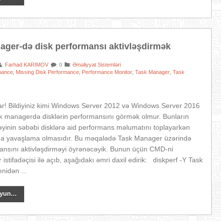
ager-də disk performansı aktivləşdirmək
Farhad KARIMOV
:
Əməliyyat Sistemləri
:
: 0
mance
Missing Disk Performance
Performance Monitor
Task Manager
Task
,
,
,
,
ar! Bildiyiniz kimi Windows Server 2012 və Windows Server 2016
k managerdə disklərin performansını görmək olmur. Bunların
inin səbəbi disklərə aid performans məlumatını toplayarkən
a yavaşlama olmasıdır. Bu məqalədə Task Manager üzərində
ansını aktivləşdirməyi öyrənəcəyik. Bunun üçün CMD-ni
 istifadəçisi ilə açıb, aşağıdakı əmri daxil edirik: diskperf -Y Task
nidən ...
yun...