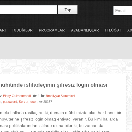
Tap
ARI
TƏDBİRLƏR
PROQRAMLAR
AVADANLIQLAR
IT LÜĞƏT
X
hitində istifadəçinin şifrəsiz login olması
Elbey Gulmemmedli
:
Əməliyyat Sistemləri
:
: 2
n
password
Server
user
28167
,
,
,
,
 elə hallarla rastlaşırıq ki, domain mühitimizdə olan hər hansı bir
mpyuterinə şifrəsiz login olmaq ehtiyacı yaranır. Bu kimi hallarda
lması politikalarından istifadə oluna bilər ki, bu zaman da