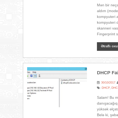
Mən bir neçə
aldım (model
kompyuteri 
kompyuteri 
skanneri vasi
Fingerprint s
Ətraflı oxu
DHCP Fai
30/10/2017
:
DHCP
DHCP
:
,
Salam! Bu m
danışacağıq. 
yüksək əlçat
Belə ki, şəb