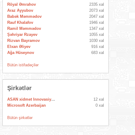
Röyal Əmrahov
2335 xal
Araz Ayyubov
2073 xal
Babək Məmmədov
2047 xal
Rauf Khalafov
1946 xal
Ramil Məmmədov
1347 xal
Şəhriyar Rzayev
1055 xal
Rizvan Bayramov
1030 xal
Elxan Əliyev
916 xal
Ağa Hüseynov
683 xal
Bütün istifadəçilər
Şirkətlər
ASAN xidmet Innovasiya Mərkəzi
12 xal
Microsoft Azerbaijan
0 xal
Bütün şirkətlər