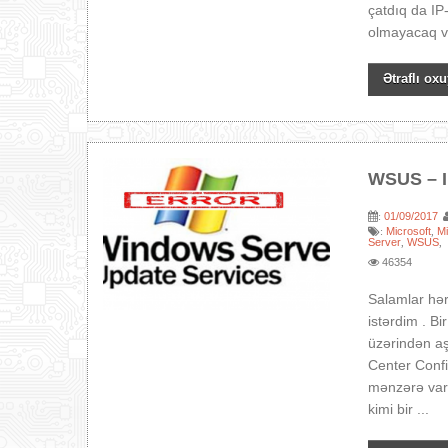
çatdıq da IP
olmayacaq və
Ətraflı oxu
WSUS – I
01/09/2017
:
Microsoft
M
:
,
Server
WSUS
,
,
46354
Salamlar hər
istərdim . 
üzərindən aş
Center Conf
mənzərə var 
kimi bir ...