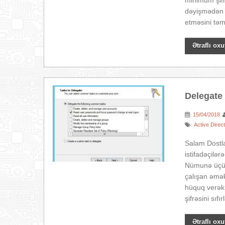
minimum şifrə
dəyişmədən 
etməsini təmi
Ətraflı oxu
Delegate 
15/04/2018
:
Active Direc
:
Salam Dostla
istifadəçilə
Nümunə üçün 
çalışan əmək
hüquq verək k
şifrəsini sıfı
Ətraflı oxu