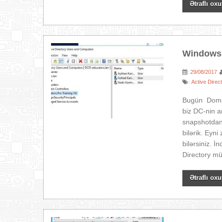
Ətraflı oxu
Windows 
29/08/2017
:
Active Direc
:
Bugün Domai
biz DC-nin a
snapshotdan 
bilərik. Eyn
bilərsiniz. 
Directory müh
Ətraflı oxu