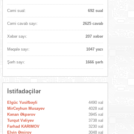
Cəmi sual:
692 sual
Cəmi cavab sayı:
2625 cavab
Xəbər sayı:
207 xəbər
Məqalə sayı:
1047 yazı
Şərh sayı:
1666 şərh
İstifadəçilər
Elgüc Yusifbəyli
4490 xal
MirCeyhun Musayev
4028 xal
Kənan Əkpərov
3945 xal
Turqut Vəliyev
3738 xal
Farhad KARIMOV
3230 xal
Elvin Əmirov
3048 xal