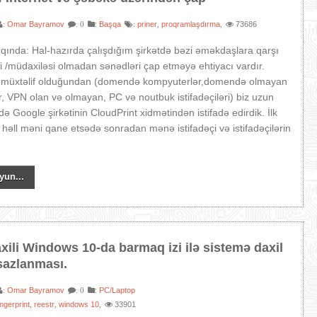
Omar Bayramov
:
Başqa
priner
proqramlaşdırma
73686
:
: 0
:
,
,
ında: Hal-hazırda çalışdığım şirkətdə bəzi əməkdaşlara qarşı
ri /müdaxiləsi olmadan sənədləri çap etməyə ehtiyacı vardır.
ur müxtəlif olduğundan (domendə kompyuterlər,domendə olmayan
, VPN olan və olmayan, PC və noutbuk istifadəçiləri) biz uzun
ə Google şirkətinin CloudPrint xidmətindən istifadə edirdik. İlk
həll məni qane etsədə sonradan mənə istifadəçi və istifadəçilərin
yun...
ili Windows 10-da barmaq izi ilə sistemə daxil
sazlanması.
Omar Bayramov
:
PC/Laptop
:
: 0
ingerprint
reestr
windows 10
33901
,
,
,