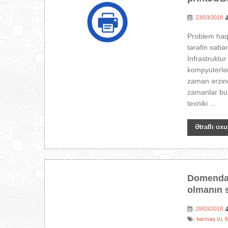
23/03/2018
:
Problem haqq
tərəfin xəbə
İnfrastrukt
kompyuterlər
zaman ərzind
zamanlar bu 
texniki ...
Ətraflı oxu
Domendax
olmanın 
20/03/2018
:
barmaq izi
f
:
,