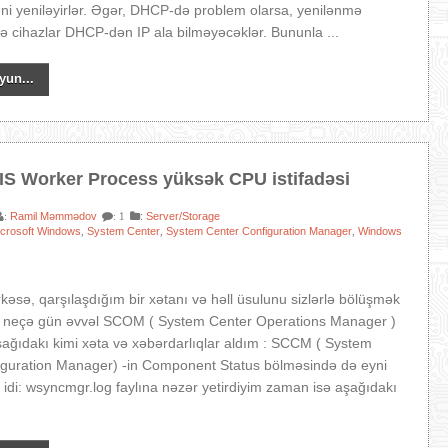
-ni yeniləyirlər. Əgər, DHCP-də problem olarsa, yenilənmə
 cihazlar DHCP-dən IP ala bilməyəcəklər. Bununla ...
yun...
IS Worker Process yüksək CPU istifadəsi
Ramil Məmmədov
:
Server/Storage
:
: 1
icrosoft Windows
System Center
System Center Configuration Manager
Windows
,
,
,
kəsə, qarşılaşdığım bir xətanı və həll üsulunu sizlərlə bölüşmək
Bir neçə gün əvvəl SCOM ( System Center Operations Manager )
ağıdakı kimi xəta və xəbərdarlıqlar aldım : SCCM ( System
iguration Manager) -in Component Status bölməsində də eyni
idi: wsyncmgr.log faylına nəzər yetirdiyim zaman isə aşağıdakı