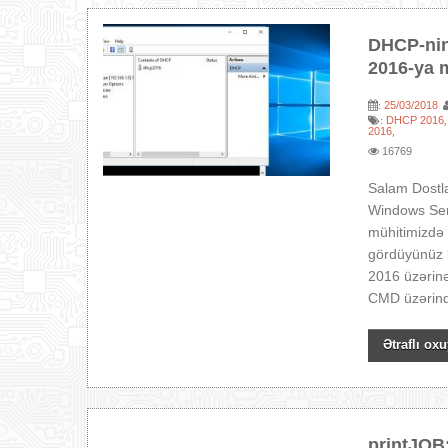
DHCP-nin
2016-ya 
25/03/2018
:
DHCP 2016
:
2016
,
16769
Salam Dostl
Windows Serv
mühitimizdə
gördüyünüz 
2016 üzərinə
CMD üzərində
Ətraflı oxu
printJOB: