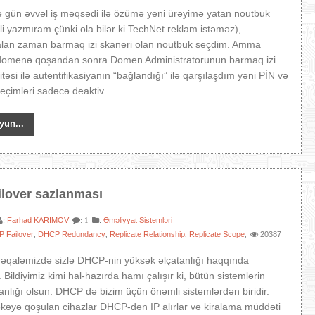
 gün əvvəl iş məqsədi ilə özümə yeni ürəyimə yatan noutbuk
i yazmıram çünki ola bilər ki TechNet reklam istəməz),
alan zaman barmaq izi skaneri olan noutbuk seçdim. Amma
domenə qoşandan sonra Domen Administratorunun barmaq izi
təsi ilə autentifikasiyanın “bağlandığı” ilə qarşılaşdım yəni PİN və
eçimləri sadəcə deaktiv ...
yun...
lover sazlanması
Farhad KARIMOV
:
Əməliyyat Sistemləri
:
: 1
 Failover
DHCP Redundancy
Replicate Relationship
Replicate Scope
20387
,
,
,
,
əqaləmizdə sizlə DHCP-nin yüksək əlçatanlığı haqqında
Bildiyimiz kimi hal-hazırda hamı çalışır ki, bütün sistemlərin
anlığı olsun. DHCP də bizim üçün önəmli sistemlərdən biridir.
əkəyə qoşulan cihazlar DHCP-dən IP alırlar və kiralama müddəti