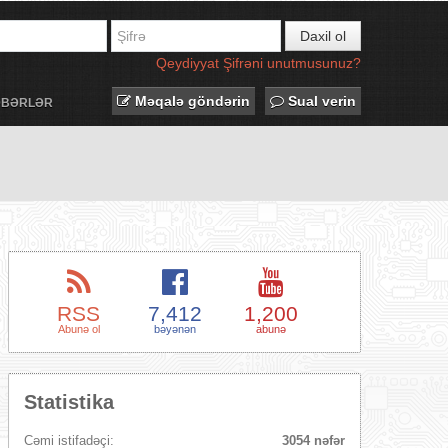
Daxil ol
Qeydiyyat
Şifrəni unutmusunuz?
Məqalə göndərin
Sual verin
ƏBƏRLƏR
RSS
7,412
1,200
Abunə ol
bəyənən
abunə
Statistika
Cəmi istifadəçi:
3054 nəfər