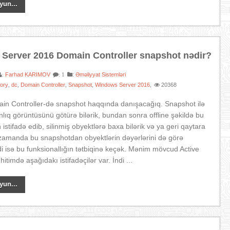
yun...
Server 2016 Domain Controller snapshot nədir?
Farhad KARIMOV
:
Əməliyyat Sistemləri
:
: 1
tory
dc
Domain Controller
Snapshot
Windows Server 2016
20368
,
,
,
,
,
n Controller-də snapshot haqqında danışacağıq. Snapshot ilə
nlıq görüntüsünü götürə bilərik, bundan sonra offline şəkildə bu
istifadə edib, silinmiş obyektlərə baxa bilərik və ya geri qaytara
i zamanda bu snapshotdan obyektlərin dəyərlərini də görə
İndi isə bu funksionallığın tətbiqinə keçək. Mənim mövcud Active
itimdə aşağıdakı istifadəçilər var. İndi ...
yun...