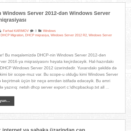
 Windows Server 2012-dən Windows Server
miqrasiyası
Farhad KARIMOV
:
Windows
:
: 0
DHCP Migration
DHCP miqrasiya
Windows Server 2012 R2
Windows Server
,
,
,
,
ar! Bu məqaləmizdə DHCP-nin Windows Server 2012-dən
er 2016-ya miqrasiyasını həyata keçirdəcəyik. Hal-hazırdakı
 DHCP Windows Server 2012 üzərindədir. Yuxarıdakı şəkildə də
kimi bir scope-muz var. Bu scope-u olduğu kimi Windows Server
 keçirtmək üçün bir neçə əmrdən istifadə edəcəyik. Bu əmri
 yazırıq: netsh dhcp server export c:\dhcpbackup.txt all ...
yun...
 internet və şəbəkə üzərindən çap