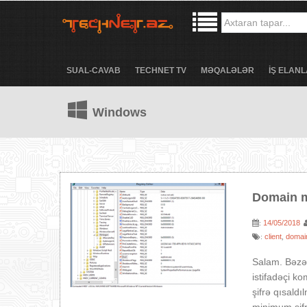
SUAL-CAVAB
TECHNET TV
MƏQALƏLƏR
İŞ ELANL
Windows
Domain mü
14/05/2018
:
client
domai
:
,
Salam. Bəzən
istifadəçi ko
şifrə qısaldı