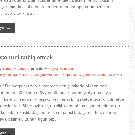
 uzunluğunu 1 simvola endirilə bilər. Lakin şifrə politikasını
şifrənin daxil olunması prosedurunu kompyuterin özü icra
n edə bilərik. Bu ...
yun...
Control tətbiq etmək
Farhad KARIMOV
:
Əməliyyat Sistemləri
:
: 0
tory
Delegate Control
Delegate Helpdesk
HelpDesk
Organizational Unit
21306
,
,
,
,
,
r! Bu məqaləmizdə şirkətlərdə geniş istifadə olunan bəzi
rə domain mühitində müyyən hüquqları verməyi öyrənəcəyik.
belə bir senari fikirləşək. Hər hansı bir şirkətdə texniki xidmətdə
daşlar var. Biz istəyirik ki, texniki xidmətdə çalışan əməkdaşlara
i, onlar öz istifadəçi adları ilə digər istifadəçilərin hesablarının
rlaya bilsinlər. Bunun üçün biz ...
yun...