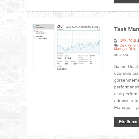
Task Man
12/04/2018
:
Disk Perfor
:
Manager Disk
,
28124
Salam Dostl
üzərində tas
görsənməməy
performansd
disk perform
administrator
Manager-i ye
Ətraflı oxu