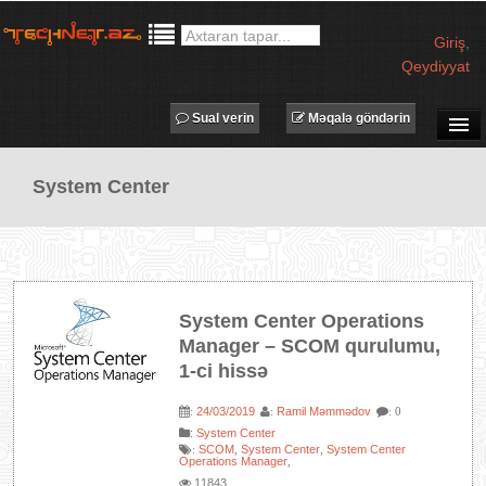
Giriş
,
Qeydiyyat
Sual verin
Məqalə göndərin
SUAL-CAVAB
System Center
TECHNET TV
MƏQALƏLƏR
İŞ ELANLARI
TƏDBİRLƏR
System Center Operations
PROQRAMLAR
Manager – SCOM qurulumu,
1-ci hissə
AVADANLIQLAR
IT LÜĞƏT
24/03/2019
Ramil Məmmədov
:
:
: 0
:
System Center
XƏBƏRLƏR
SCOM
System Center
System Center
:
,
,
Operations Manager
,
11843