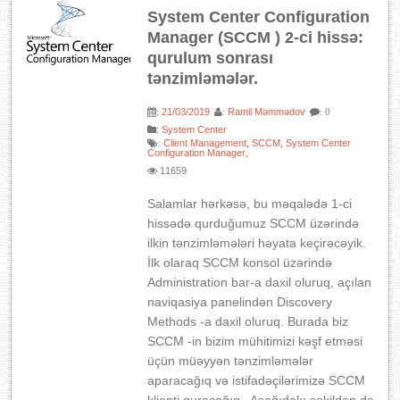
System Center Configuration
Manager (SCCM ) 2-ci hissə:
qurulum sonrası
tənzimləmələr.
21/03/2019
Ramil Məmmədov
:
:
: 0
:
System Center
Client Management
SCCM
System Center
:
,
,
Configuration Manager
,
11659
Salamlar hərkəsə, bu məqalədə 1-ci
hissədə qurduğumuz SCCM üzərində
ilkin tənzimləmələri həyata keçirəcəyik.
İlk olaraq SCCM konsol üzərində
Administration bar-a daxil oluruq, açılan
naviqasiya panelindən Discovery
Methods -a daxil oluruq. Burada biz
SCCM -in bizim mühitimizi kəşf etməsi
üçün müəyyən tənzimləmələr
aparacağıq və istifadəçilərimizə SCCM