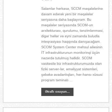
Salamlar hərkəsə, SCCM məqalələrinə
davam edərək yeni bir məqalələr
seriyasına daha başlayıram. Bu
məqalələr seriyasında SCOM-un
arxitekturası, qurulumu, tənzimlənməsi,
digər həllər və eyni zamanda buludla
inteqrasiyası haqqında danışacağam.
SCOM System Center məhsul ailəsinin
İT infrastrukturunun monitorinqi üçün
nəzərdə tutulmuş həllidir. SCOM
vasitəsilə biz infrastrukturumuzda olan
fiziki server-lər, əməliyyat sistemləri,
şəbəkə avadanlıqları, hər-hansı xüsusi
proqram təminatı ...
Ətraflı oxuyun...