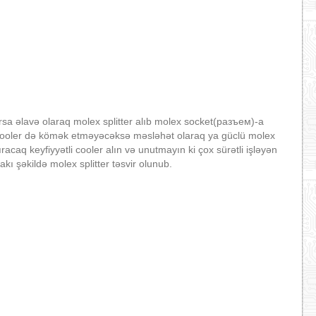
rsa əlavə olaraq molex splitter alıb molex socket(разъем)-a
ə cooler də kömək etməyəcəksə məsləhət olaraq ya güclü molex
caq keyfiyyətli cooler alın və unutmayın ki çox sürətli işləyən
ı şəkildə molex splitter təsvir olunub.