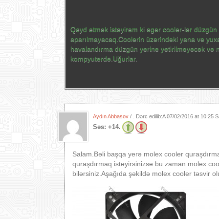
Qeyd etmək istəyirəm ki əgər cooler-lər düzgü
aparılmayacaq.Coolerin üzərindəki yana və yuxar
havalandırma düzgün yerine yetirilməyəcək və n
kompyuterdə.Uğurlar.
Aydın Abbasov
/ . Dərc edilib:A
07/02/2016 at 10:25 
Səs:
+14.
Salam.Bəli başqa yerə molex cooler quraşdırm
quraşdırmaq istəyirsinizsə bu zaman molex coo
bilərsiniz.Aşağıda şəkildə molex cooler təsvir o