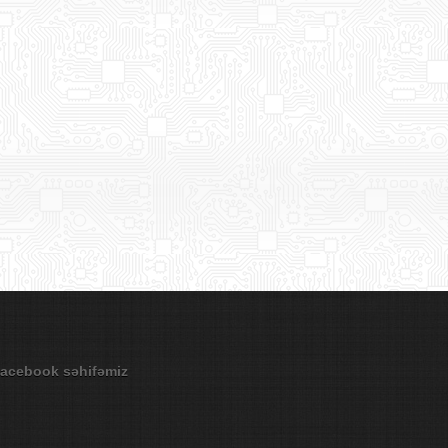
acebook səhifəmiz