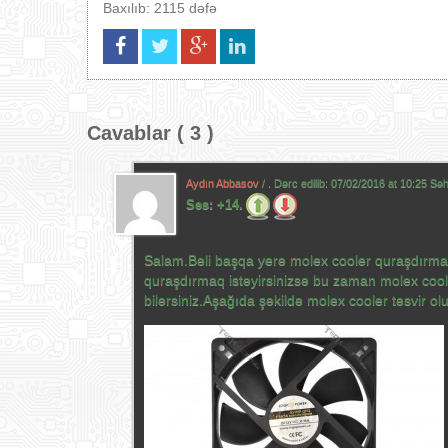
Baxılıb: 2115 dəfə
Cavablar ( 3 )
Aydın Abbasov
/ . Dərc edilib:
07/02/2016 at 10:25 Sə
Səs:
+14.
Salam.Bəli başqa yerə molex cooler quraşdırm
quraşdırmaq istəyirsinizsə bu zaman molex cool
bilərsiniz.Aşağıda şəkildə molex cooler təsvir ol