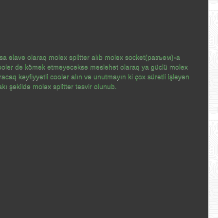
rsa əlavə olaraq molex splitter alıb molex socket(разъем)-a
ə cooler də kömək etməyəcəksə məsləhət olaraq ya güclü molex
caq keyfiyyətli cooler alın və unutmayın ki çox sürətli işləyən
 şəkildə molex splitter təsvir olunub.