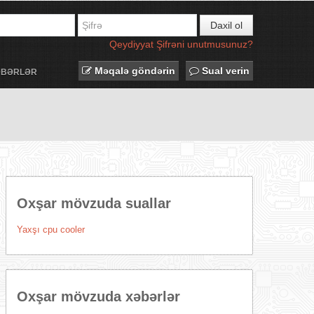
Daxil ol
Qeydiyyat
Şifrəni unutmusunuz?
Məqalə göndərin
Sual verin
ƏBƏRLƏR
Oxşar mövzuda suallar
Yaxşı cpu cooler
Oxşar mövzuda xəbərlər