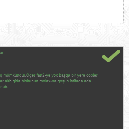
hər
aq mümkündür.Əgər fan2-yə yox başqa bir yerə cooler
er alıb qida blokunun molex-nə qoşub istifadə edə
unub.