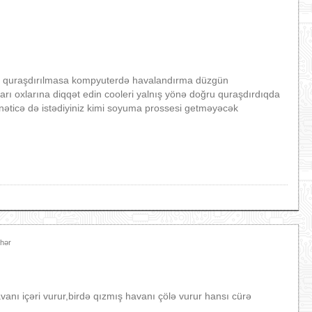
ün quraşdırılmasa kompyuterdə havalandırma düzgün
rı oxlarına diqqət edin cooleri yalnış yönə doğru quraşdırdıqda
nəticə də istədiyiniz kimi soyuma prossesi getməyəcək
əhər
avanı içəri vurur,birdə qızmış havanı çölə vurur hansı cürə