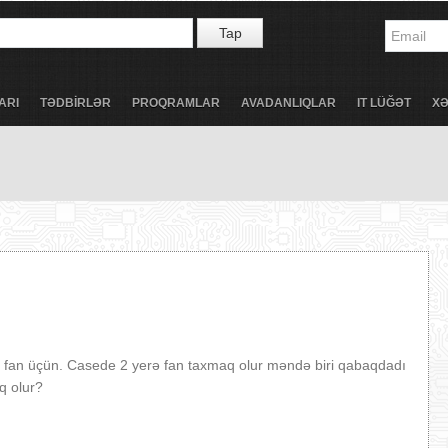
Tap
ARI
TƏDBİRLƏR
PROQRAMLAR
AVADANLIQLAR
IT LÜĞƏT
X
idə fan üçün. Casede 2 yerə fan taxmaq olur məndə biri qabaqdadı
q olur?