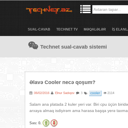
SUAL-CAVAB
TECHNET TV
MƏQALƏLƏR
İŞ ELANL
Technet sual-cavab sistemi
Əlavə Cooler necə qoşum?
06/02/2016
Elnur Sadıqov
cooler
2114
:
:
: 3
:
Salam ana platada 2 kuler yeri var. Biri cpu üçün bir
arxaya almaq isdiyirəm ama harasa başqa yerə taxma
Səs:
0.