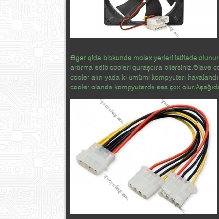
Əgər qida blokunda molex yerləri istifadə olunu
artırma edib cooleri quraşdıra bilərsiniz.Əlav
cooler alın yada ki ümümi kompyuteri havalandıra
cooler olanda kompyuterdə səs çox olur.Aşağıdakı