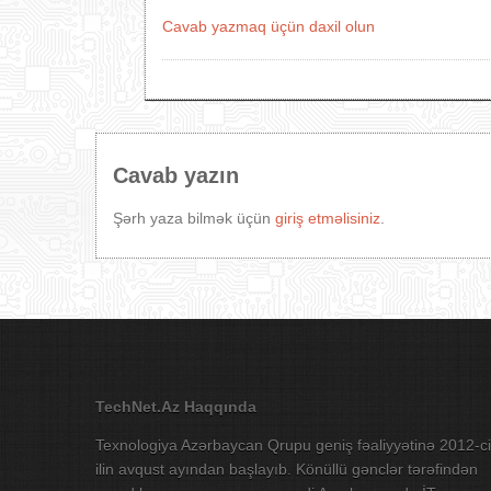
Cavab yazmaq üçün daxil olun
Cavab yazın
Şərh yaza bilmək üçün
giriş etməlisiniz
.
TechNet.Az Haqqında
Texnologiya Azərbaycan Qrupu geniş fəaliyyətinə 2012-ci
ilin avqust ayından başlayıb. Könüllü gənclər tərəfindən