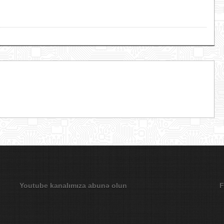
Youtube kanalımıza abunə olun
F