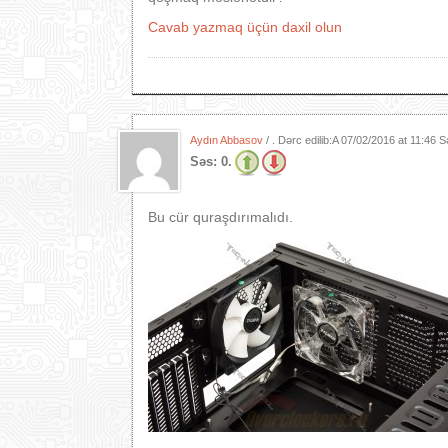
Cavab yazmaq üçün daxil olun
Aydın Abbasov
/ . Dərc edilib:A
07/02/2016 at 11:46 S
Səs:
0.
Bu cür quraşdırımalıdı.