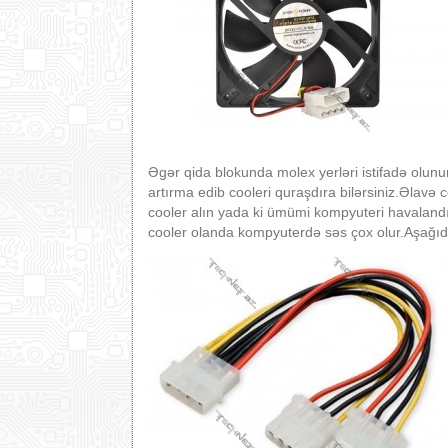
Əgər qida blokunda molex yerləri istifadə olunu
artırma edib cooleri quraşdıra bilərsiniz.Əlav
cooler alın yada ki ümümi kompyuteri havalandıra
cooler olanda kompyuterdə səs çox olur.Aşağıdak