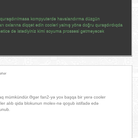
n quraşdırılmasa kompyuterdə havalandırma düzgün
ı oxlarına diqqət edin cooleri yalnış yönə doğru quraşdırdıqda
əticə də istədiyiniz kimi soyuma prossesi getməyəcək
Səhər
aq mümkündür.Əgər fan2-yə yox başqa bir yerə cooler
ler alıb qida blokunun molex-nə qoşub istifadə edə
lunub.