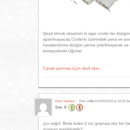
Qeyd etmək istəyirəm ki əgər cooler-lər düzg
aparılmayacaq.Coolerin üzərindəki yana və yuxa
havalandırma düzgün yerine yetirilməyəcək və 
kompyuterdə.Uğurlar.
Cavab yazmaq üçün daxil olun
Elnur Sadıqov
/ . Dərc edilib:A
07/02/2016 at 10:52 S
Səs:
0.
çox sağol. Birdə kuleri 2 cür qoşmaq olur biri h
qoşmaq məsləhətdir?