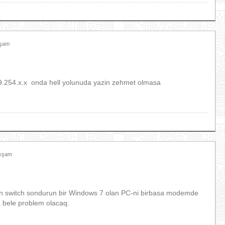
xşam
9.254.x.x onda hell yolunuda yazin zehmet olmasa
Axşam
lan switch sondurun bir Windows 7 olan PC-ni birbasa modemde
a bele problem olacaq.