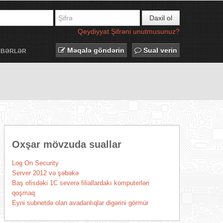
Daxil ol
Qeydiyyat
Şifrəni unutmusunuz?
Məqalə göndərin
Sual verin
ƏBƏRLƏR
Oxşar mövzuda suallar
Log On Security
Server 2012 və şəbəkə
Baş ofisdəki 1C severə filiallardakı komputerləri
qoşmaq
Eyni subnetdə olan avadanlıqlar digərini görmür