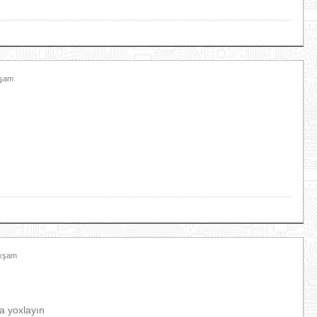
xşam
Axşam
a yoxlayın