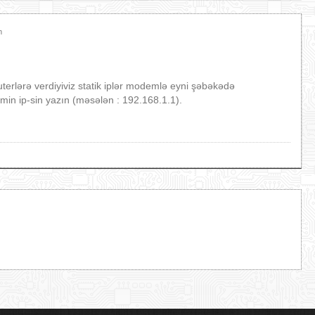
m
lərə verdiyiviz statik iplər modemlə eyni şəbəkədə
in ip-sin yazın (məsələn : 192.168.1.1).