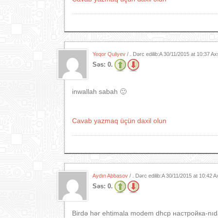
Yeqor Quliyev
/ . Dərc edilib:A
30/11/2015 at 10:37 A
Səs:
0.
inwallah sabah 🙂
Cavab yazmaq üçün daxil olun
Aydın Abbasov
/ . Dərc edilib:A
30/11/2015 at 10:42 
Səs:
0.
Birdə hər ehtimala modem dhcp настройка-nıd