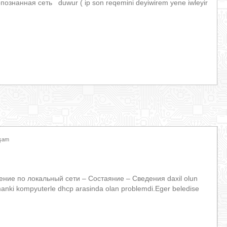
познанная сеть duwur ( ip son reqemini deyiwirem yene iwleyir
xşam
ние по локальный сети – Состаяние – Сведения daxil olun
anki kompyuterle dhcp arasinda olan problemdi.Eger beledise