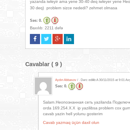
yazanda iwleyir ama yene 30-40 deq iwleyer yene Нео
30 deq) problem sizce nededi? zehmet olmasa
Səs:
0.
Baxılıb: 2211 dəfə
Cavablar ( 9 )
Aydın Abbasov
/ . Dərc edilib:A
30/11/2015 at 9:01 A
Səs:
0.
Salam.Неопознанная сеть yazilanda Подключе
orda 169.254.Х.Х ip yazilibsa problem cox gum
cavab yazin hell yolunu gosterim
Cavab yazmaq üçün daxil olun