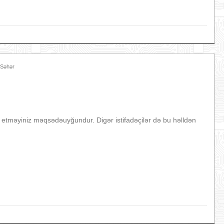
 Səhər
etməyiniz məqsədəuyğundur. Digər istifadəçilər də bu həlldən