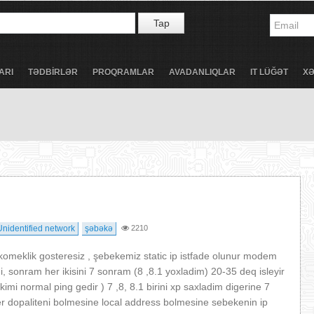
Tap
ARI
TƏDBİRLƏR
PROQRAMLAR
AVADANLIQLAR
IT LÜĞƏT
X
Unidentified network
şəbəkə
2210
omeklik gosteresiz , şebekemiz static ip istfade olunur modem
, sonram her ikisini 7 sonram (8 ,8.1 yoxladim) 20-35 deq isleyir
 normal ping gedir ) 7 ,8, 8.1 birini xp saxladim digerine 7
er dopaliteni bolmesine local address bolmesine sebekenin ip