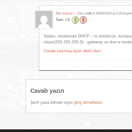
İlkin Xıdırov
/ . Dərc edilib:A
30/08/2016 at 5:25 Axşa
Səs:
+2.
Salam, modemdə DHCP – ni söndürün, kompyuter
olsun(255.255.255.0) , gateway və dns-ə modem
Cavab yazmaq üçün daxil olun
Cavab yazın
Şərh yaza bilmək üçün
giriş etməlisiniz
.