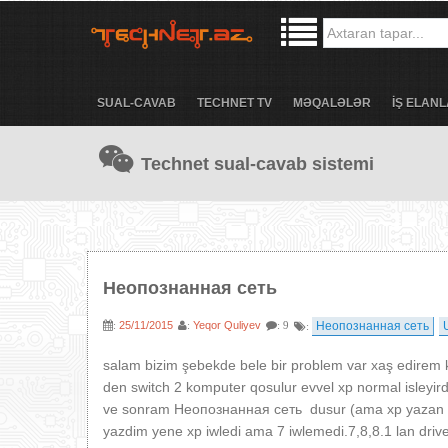
SUAL-CAVAB
TECHNET TV
MƏQALƏLƏR
İŞ ELANL
Technet sual-cavab sistemi
Неопознанная сеть
25/11/2015
Yeqor Quliyev
Неопознанная сеть
:
:
: 9
:
salam bizim şebekde bele bir problem var xaş edirem k
den switch 2 komputer qosulur evvel xp normal isleyirdi
ve sonram Неопознанная сеть dusur (ama xp yazan kimi
yazdim yene xp iwledi ama 7 iwlemedi.7,8,8.1 lan driv