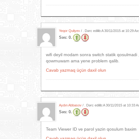
Yeqor Quliyev
/ . Dərc edilib:A
30/11/2015 at 10:29 A
Səs:
0.
wifi deyil modam sonra switch statik qosulmad
qowmuwam ama yene problem qalib.
Cavab yazmaq üçün daxil olun
Aydın Abbasov
/ . Dərc edilib:A
30/11/2015 at 10:33 
Səs:
0.
Team Viewer ID ve parol yazin qosulum baxim
Cavab yazmaq üçün daxil olun