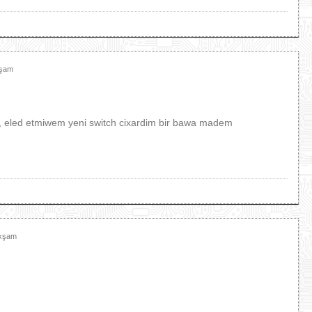
xşam
i , eled etmiwem yeni switch cixardim bir bawa madem
Axşam