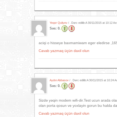
Yeqor Quliyev
/ . Dərc edilib:A
30/11/2015 at 10:12 A
Səs:
0.
aciqi o hisseye baxmamiwam eger eledirse ,16
Cavab yazmaq üçün daxil olun
Aydın Abbasov
/ . Dərc edilib:A
30/11/2015 at 10:24 
Səs:
0.
Sizdə yəqin modem wifi-dir.Test ucun arada o
olan porta qosun ve yoxlayin gorun bu halda d
Cavab yazmaq üçün daxil olun