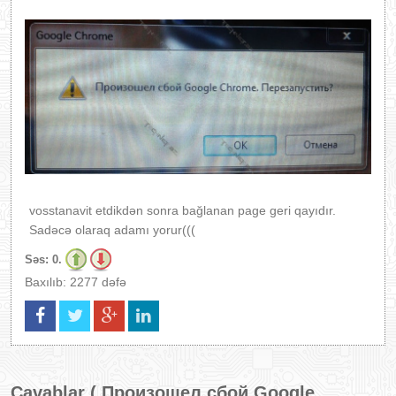
vosstanavit etdikdən sonra bağlanan page geri qayıdır.
Sadəcə olaraq adamı yorur(((
Səs:
0.
Baxılıb: 2277 dəfə
Cavablar (
Произошел сбой Google