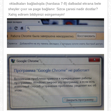
vkladkaları bağladıqda (hardasa 7-8) dalbadal ekrana bele
sheyler çıxır və page bağlanır. Sizcə çarəsi nədir dostlar?
Xahiş edirəm bildiyinizi əsirgəməyin!