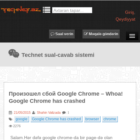
Giriş
,
Qeydiyyat
Sual verin
Məqalə göndərin
SUAL-CAVAB
Technet sual-cavab sistemi
TECHNET TV
MƏQALƏLƏR
İŞ ELANLARI
TƏDBİRLƏR
Произошел сбой Google Chrome – Whoa!
PROQRAMLAR
Google Chrome has crashed
AVADANLIQLAR
21/05/2015
Shahin Valizada
:
:
: 1
IT LÜĞƏT
google
Google Chrome has crashed
browser
chrome
:
2276
XƏBƏRLƏR
Salam.Hər dəfə google chrome-da bir page-də olan