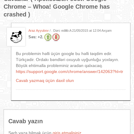
Chrome – Whoa! Google Chrome has
crashed
)
Araz Ayyubov
/ . Dərc edilib:A
21/05/2015 at 12:04 Axşam
Səs:
+2.
Bu problemin həlli üçün google bu həlli təqdim edir.
Türkçədir. Ordakı bəndləri oxuyub uyğunluğu yoxlayın.
Böyük ehtimalla probleminiz aradan qalxacaq.
https://support.google.com/chrome/answer/142063?hl=tr
Cavab yazmaq üçün daxil olun
Cavab yazın
Şərh yaza bilmək üçün
giriş etməlisiniz
.