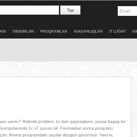
Tap
ARI
TƏDBİRLƏR
PROQRAMLAR
AVADANLIQLAR
IT LÜĞƏT
X
an varmı? Əslində problem 1c-dən qaynaqlanır, yoxsa başqa bir
n kompüterində 1c v7 qurulu idi. Formatdan sonra proqramı
çılır. Amma proqramdakı yazılar düzgün görünmür. Yəni ki,