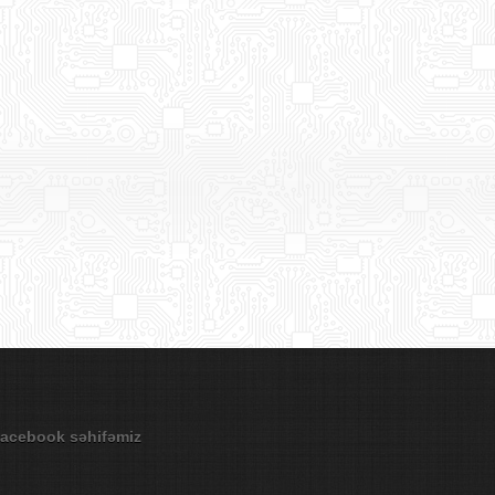
acebook səhifəmiz