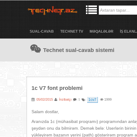
SUAL-CAVAB
TECHNET TV
MƏQALƏLƏR
İŞ ELANL
Technet sual-cavab sistemi
1c V7 font problemi
05/02/2015
İnzibatçı
1cv7
1999
:
:
: 1
:
Salam dostlar,
Aranızda 1c (mühasibat proqramı) proqramından anlay
şeydən onu da bilmirəm. Demək belə: Userlərin birini
yükləyirəm bazanın yerini (path) göstərirəm proqram a