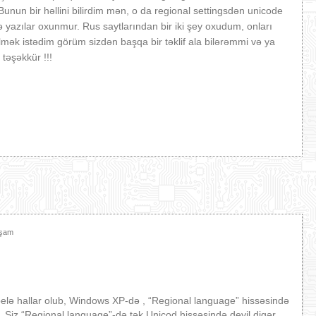
unun bir həllini bilirdim mən, o da regional settingsdən unicode
azılar oxunmur. Rus saytlarından bir iki şey oxudum, onları
lmək istədim görüm sizdən başqa bir təklif ala bilərəmmi və ya
təşəkkür !!!
xşam
elə hallar olub, Windows XP-də , “Regional language” hissəsində
. Siz “Regional language”-də tək Unicod hissəsində deyil digər