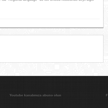
Youtube kanalımıza abunə olun
F