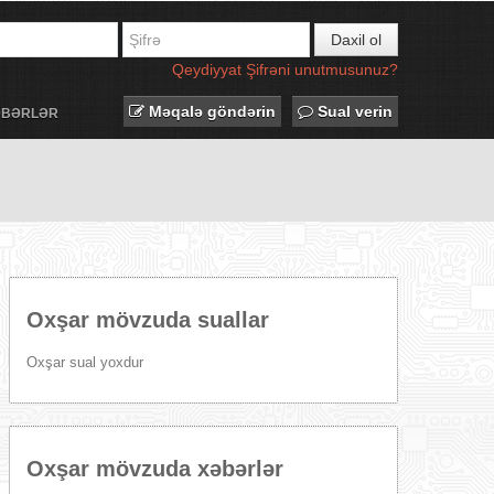
Daxil ol
Qeydiyyat
Şifrəni unutmusunuz?
Məqalə göndərin
Sual verin
ƏBƏRLƏR
Oxşar mövzuda suallar
Oxşar sual yoxdur
Oxşar mövzuda xəbərlər