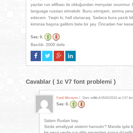
yazılar rus əlifbası ilə olduğundan menyular oxunmur. B
language russian etməkdir. Bunu etmişəm, amma yenə y
edəcəm. Yəqin ki, həll olunacaq. Sadəcə bura yazıb bi
kiminsə başına gəlibmi belə bir şey. Öncədən hər kəsə 
Səs:
0.
Baxılıb: 2000 dəfə
Cavablar (
1c V7 font problemi
)
Fərid Mirzəyev
/ . Dərc edilib:A
05/02/2015 at 2:57 A
Səs:
0.
Salam Ruslan bəy.
Sizdə əməliyyat sistemi hansıdır? Məndə işdə b
bir neçə yerdə rus dilin seçəndən sonra düzəlib