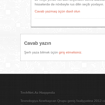
hissələrdə də növbəylə rus dilin seçib yoxlayın.
Cavab yazmaq üçün daxil olun
Cavab yazın
Şərh yaza bilmək üçün
giriş etməlisiniz
.
TechNet.Az Haqqında
Texnologiya Azərbaycan Qrupu geniş fəaliyyətinə 2012-ci