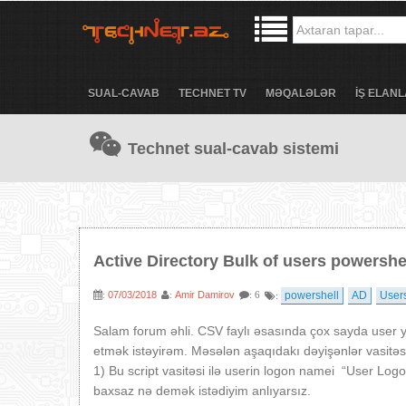
SUAL-CAVAB
TECHNET TV
MƏQALƏLƏR
İŞ ELANL
Technet sual-cavab sistemi
Active Directory Bulk of users powershe
07/03/2018
Amir Damirov
powershell
AD
User
:
:
: 6
:
Salam forum əhli. CSV faylı əsasında çox sayda user 
etmək istəyirəm. Məsələn aşaqıdakı dəyişənlər vasitəsi
1) Bu script vasitəsi ilə userin logon namei “User Log
baxsaz nə demək istədiyim anlıyarsız.