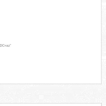
 DC=az”