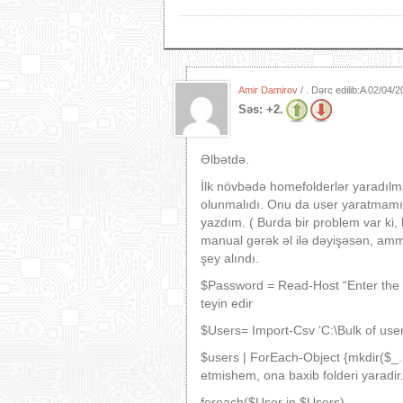
Amir Damirov
/ . Dərc edilib:A
02/04/2
Səs:
+2.
Əlbətdə.
İlk növbədə homefolderlər yaradılm
olunmalıdı. Onu da user yaratmamı
yazdım. ( Burda bir problem var ki,
manual gərək əl ilə dəyişəsən, am
şey alındı.
$Password = Read-Host “Enter the 
teyin edir
$Users= Import-Csv ‘C:\Bulk of use
$users | ForEach-Object {mkdir($_.
etmishem, ona baxib folderi yaradir
foreach($User in $Users)