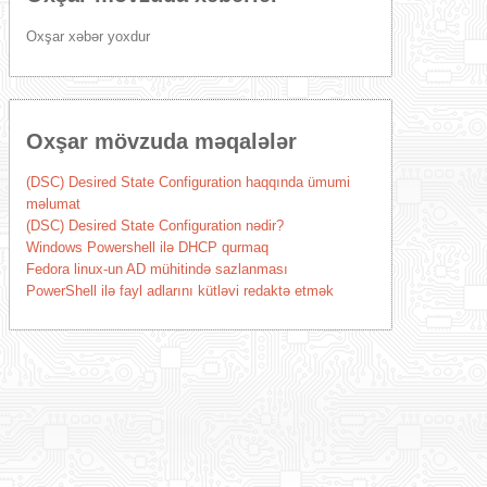
Oxşar xəbər yoxdur
Oxşar mövzuda məqalələr
(DSC) Desired State Configuration haqqında ümumi
məlumat
(DSC) Desired State Configuration nədir?
Windows Powershell ilə DHCP qurmaq
Fedora linux-un AD mühitində sazlanması
PowerShell ilə fayl adlarını kütləvi redaktə etmək