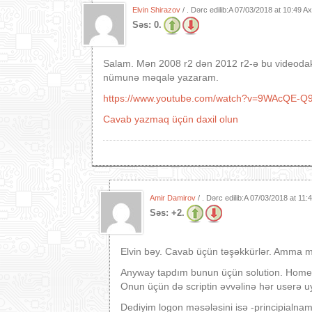
Elvin Shirazov
/ . Dərc edilib:A
07/03/2018 at 10:49 A
Səs:
0.
Salam. Mən 2008 r2 dən 2012 r2-ə bu videodakı 
nümunə məqalə yazaram.
https://www.youtube.com/watch?v=9WAcQE-Q
Cavab yazmaq üçün daxil olun
Amir Damirov
/ . Dərc edilib:A
07/03/2018 at 11
Səs:
+2.
Elvin bəy. Cavab üçün təşəkkürlər. Amma 
Anyway tapdım bunun üçün solution. HomeF
Onun üçün də scriptin əvvəlinə hər userə 
Dediyim logon məsələsini isə -principialnam