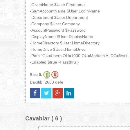
-GivenName $User.Firstname
-SamAccountName $User.LoginName
-Department $User.Department
-Company $User.Company
-AccountPassword $Password
-DisplayName $User.DisplayName
-HomeDirectory $User.HomeDirectory
-HomeDrive $User.HomeDrive
-Path “OU=Users,OU=1000,OU=Markets A, DC=firstit,
-Enabled $true -Passthru }
Səs:
0.
Baxılıb: 2663 dəfə
Cavablar ( 6 )