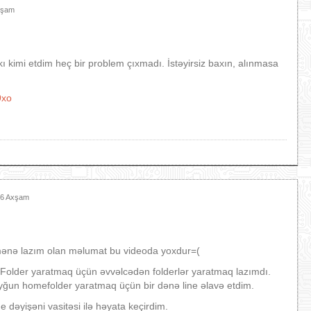
xşam
kimi etdim heç bir problem çıxmadı. İstəyirsiz baxın, alınmasa
9xo
:46 Axşam
mənə lazım olan məlumat bu videoda yoxdur=(
older yaratmaq üçün əvvəlcədən folderlər yaratmaq lazımdı.
uyğun homefolder yaratmaq üçün bir dənə line əlavə etdim.
e dəyişəni vasitəsi ilə həyata keçirdim.