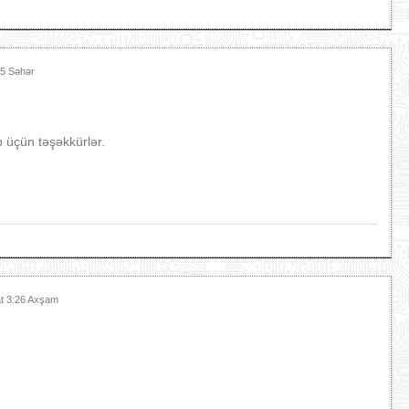
15 Səhər
b üçün təşəkkürlər.
at 3:26 Axşam