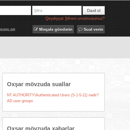
Daxil ol
Qeydiyyat
Şifrəni unutmusunuz?
Məqalə göndərin
Sual verin
ƏBƏRLƏR
Oxşar mövzuda suallar
NT AUTHORİTY\Authenticated Users (S-1-5-11) nədir?
AD user groups
Oxşar mövzuda xəbərlər