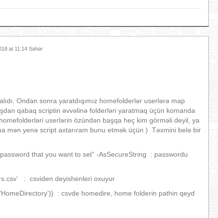
018 at 11:14 Səhər
alıdı. Ondan sonra yaratdıqımız homefolderlər userlərə map
şdan qabaq scriptin əvvəlinə folderləri yaratmaq üçün komanda
 homefolderləri userlərin özündən başqa heç kim görməli deyil, ya
ma mən yenə script axtarıram bunu etmək üçün ) Təxmini belə bir
password that you want to set” -AsSecureString : passwordu
rs.csv’ : csviden deyishenleri oxuyur
’HomeDirectory’)} : csvde homedire, home folderin pathin qeyd
.