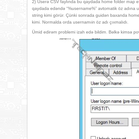
2) Userə CSV faylında bu qaydada home folder map 
qaydada edəndə “%username%” avtomatik öz adına uy
string kimi görür. Çünki sonrada guidən baxanda ho
kimi. Normalda orda usernamıin öz adı çıxmalıdı.
Ümid edirəm problemi izah edə bildim. Bəlkə kimsə povv