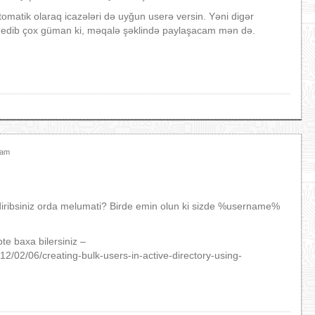
omatik olaraq icazələri də uyğun userə versin. Yəni digər
ne edib çox güman ki, məqalə şəklində paylaşacam mən də.
şam
hdiribsiniz orda melumati? Birde emin olun ki sizde %username%
te baxa bilersiniz –
2/02/06/creating-bulk-users-in-active-directory-using-