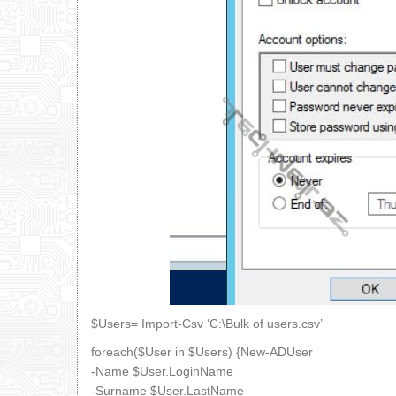
$Users= Import-Csv ‘C:\Bulk of users.csv’
foreach($User in $Users) {New-ADUser
-Name $User.LoginName
-Surname $User.LastName