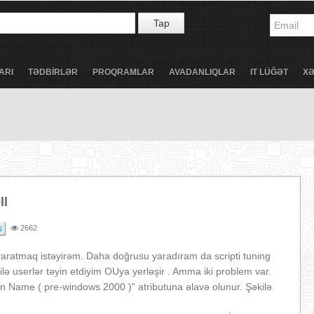
Tap
ARI
TƏDBİRLƏR
PROQRAMLAR
AVADANLIQLAR
IT LÜĞƏT
X
ll
s
2662
yaratmaq istəyirəm. Daha doğrusu yaradıram da scripti tuning
lə userlər təyin etdiyim OUya yerləşir . Amma iki problem var.
on Name ( pre-windows 2000 )” atributuna əlavə olunur. Şəkilə