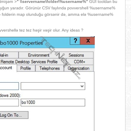
etmişəm >
” \\servername\folder\%username%”
GUİ tooldan bu
ğun yaradır. Görünür CSV faylında povvershell %username%
me folderin map olunduğu görsənir də, amma elə %username%
ershellə tez tez həşir vəşir olur. Any ideas ?