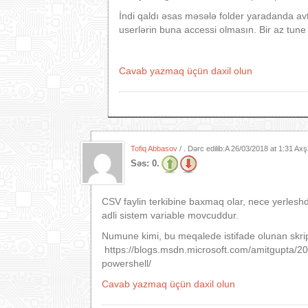
İndi qaldı əsas məsələ folder yaradanda avt
userlərin buna accessi olmasın. Bir az tu
Cavab yazmaq üçün daxil olun
Tofiq Abbasov
/ . Dərc edilib:A
26/03/2018 at 1:31 Ax
Səs:
0.
CSV faylin terkibine baxmaq olar, nece yerles
adli sistem variable movcuddur.
Numune kimi, bu meqalede istifade olunan skrip
https://blogs.msdn.microsoft.com/amitgupta/201
powershell/
Cavab yazmaq üçün daxil olun