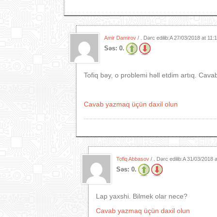
Amir Damirov
/ . Dərc edilib:A
27/03/2018 at 11:
Səs:
0.
Tofiq bəy, o problemi həll etdim artıq. Cava
Cavab yazmaq üçün daxil olun
Tofiq Abbasov
/ . Dərc edilib:A
31/03/2018 
Səs:
0.
Lap yaxshi. Bilmek olar nece?
Cavab yazmaq üçün daxil olun