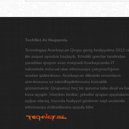
TechNet.Az Haqqında
Texnologiya Azərbaycan Qrupu geniş fəaliyyətinə 2012-ci
ilin avqust ayından başlayıb. Könüllü gənclər tərəfindən
yaradılan qrupun əsas məqsədi Azərbaycanda İT
sahəsində mövcud olan informasiya çatışmazlığının
aradan qaldırılması, Azərbaycan dilindəki resursların
artırılmasına və təkmilləşdirilməsinə köməklik
göstərməkdir. Qrupumuz heç bir quruma tabe deyil və hə
kəsə açıqdır. İstənilən fərdlər, şirkətlər qrupun qaydaları
uyğun olaraq, hazırda fəaliyyət göstərən sayt vasitəsilə
informasiya mübadiləsinə qoşula bilər.