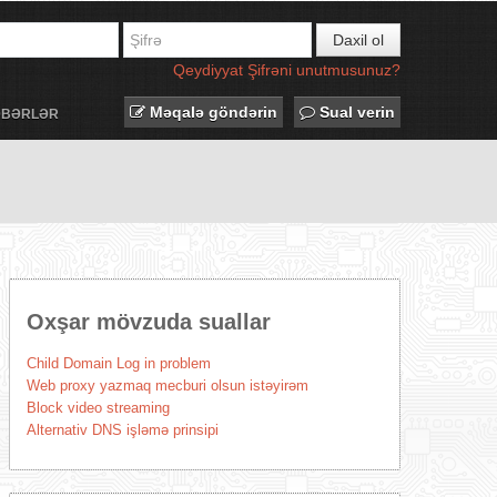
Daxil ol
Qeydiyyat
Şifrəni unutmusunuz?
Məqalə göndərin
Sual verin
ƏBƏRLƏR
Oxşar mövzuda suallar
Child Domain Log in problem
Web proxy yazmaq mecburi olsun istəyirəm
Block video streaming
Alternativ DNS işləmə prinsipi