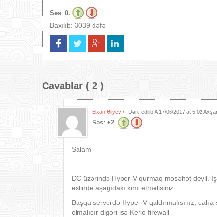
Səs:
0.
Baxılıb: 3039 dəfə
Cavablar ( 2 )
Elxan Əliyev
/ . Dərc edilib:A
17/06/2017 at 5:02 Axş
Səs:
+2.
Salam
DC üzərində Hyper-V qurmaq məsəhət deyil. İşl
əslində aşağıdakı kimi etməlisiniz.
Başqa serverdə Hyper-V qaldırmalısınız, daha 
olmalıdır digəri isə Kerio firewall.