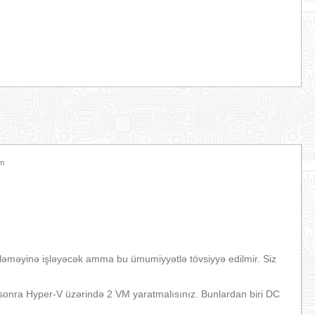
am
əməyinə işləyəcək amma bu ümumiyyətlə tövsiyyə edilmir. Siz
sonra Hyper-V üzərində 2 VM yaratmalısınız. Bunlardan biri DC