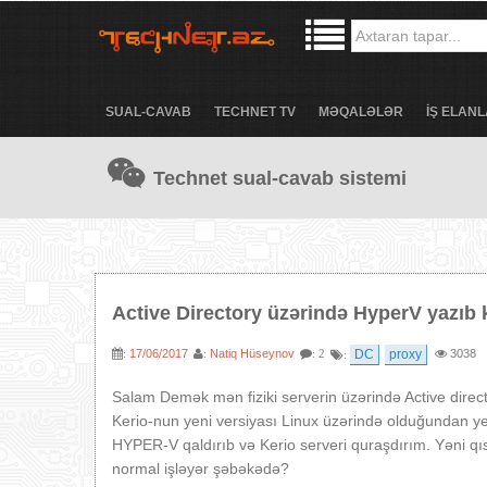
SUAL-CAVAB
TECHNET TV
MƏQALƏLƏR
İŞ ELANL
Technet sual-cavab sistemi
Active Directory üzərində HyperV yazıb k
17/06/2017
Natiq Hüseynov
DC
proxy
3038
:
:
: 2
:
Salam Demək mən fiziki serverin üzərində Active dire
Kerio-nun yeni versiyası Linux üzərində olduğundan ye
HYPER-V qaldırıb və Kerio serveri quraşdırım. Yəni qıs
normal işləyər şəbəkədə?