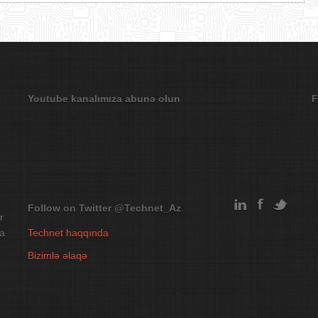
Youtube kanalımıza abunə olun
F
Follow on Twitter
@Technet_Az
r
na
Technet haqqında
Bizimlə əlaqə