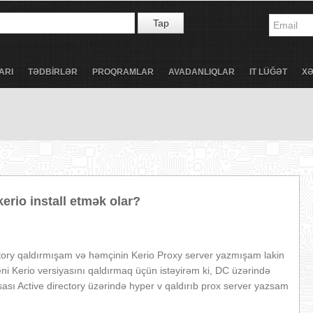
Tap
ARI
TƏDBİRLƏR
PROQRAMLAR
AVADANLIQLAR
IT LÜĞƏT
X
erio install etmək olar?
ctory qaldırmışam və həmçinin Kerio Proxy server yazmışam lakin
ni Kerio versiyasını qaldırmaq üçün istəyirəm ki, DC üzərində
ası Active directory üzərində hyper v qaldırıb prox server yazsam