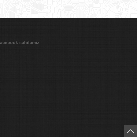
acebook səhifəmiz