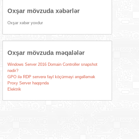
Oxşar mövzuda xəbərlər
Oxşar xəbər yoxdur
Oxşar mövzuda məqalələr
Windows Server 2016 Domain Controller snapshot
nədir?
GPO ilə RDP serverə fayl köçürməyi əngəlləmək
Proxy Server haqqında
Elektrik