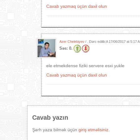
Cavab yazmaq üçün daxil olun
Azer Chelebiyev
/ . Dərc edilib:A
17/06/2017 at 5:17 
Səs:
0.
ele etmekdense fiziki servere esxi yukle
Cavab yazmaq üçün daxil olun
Cavab yazın
Şərh yaza bilmək üçün
giriş etməlisiniz
.