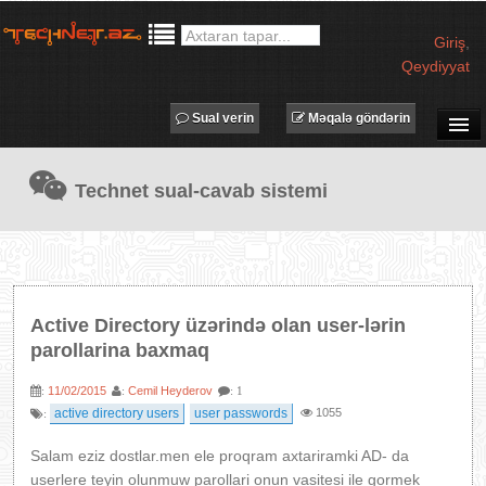
Giriş
,
Qeydiyyat
Sual verin
Məqalə göndərin
SUAL-CAVAB
Technet sual-cavab sistemi
TECHNET TV
MƏQALƏLƏR
İŞ ELANLARI
TƏDBİRLƏR
Active Directory üzərində olan user-lərin
PROQRAMLAR
parollarina baxmaq
AVADANLIQLAR
11/02/2015
Cemil Heyderov
:
:
: 1
IT LÜĞƏT
active directory users
user passwords
1055
:
XƏBƏRLƏR
Salam eziz dostlar.men ele proqram axtariramki AD- da
userlere teyin olunmuw parollari onun vasitesi ile gormek