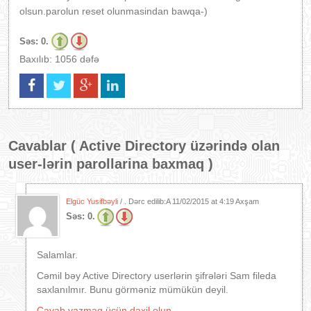
olsun.parolun reset olunmasindan bawqa-)
Səs:
0.
Baxılıb: 1056 dəfə
Cavablar (
Active Directory üzərində olan
user-lərin parollarina baxmaq
)
Elgüc Yusifbəyli
/ . Dərc edilib:A
11/02/2015 at 4:19 Axşam
Səs:
0.
Salamlar.
Cəmil bəy Active Directory userlərin şifrələri Sam fileda
saxlanılmır. Bunu görməniz mümükün deyil.
Cavab yazmaq üçün daxil olun