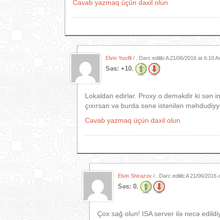
Cavab yazmaq üçün daxil olun
Elvin Yusifli
/ . Dərc edilib:A
21/06/2016 at 6:10 
Səs:
+10.
Lokaldan edirlər. Proxy o deməkdir ki sən in
çıxırsan və burda sənə istənilən məhdudi
Cavab yazmaq üçün daxil olun
Elvin Shirazov
/ . Dərc edilib:A
21/06/2016 
Səs:
0.
Çox sağ olun! ISA server ilə necə edildi