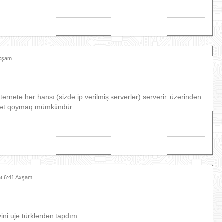
Axşam
ternetə hər hansı (sizdə ip verilmiş serverlər) serverin üzərindən
yyət qoymaq mümkündür.
at 6:41 Axşam
yini uje türklərdən tapdım.