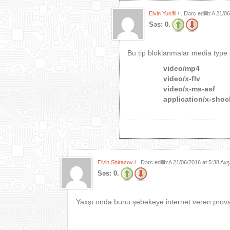
Elvin Yusifli
/ . Dərc edilib:A
21/06
Səs:
0.
Bu tip bloklanmalar media type 
video/mp4
video/x-flv
video/x-ms-asf
application/x-sho
Elvin Shirazov
/ . Dərc edilib:A
21/06/2016 at 5:38 Ax
Səs:
0.
Yaxşı onda bunu şəbəkəyə internet verən provay