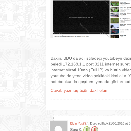
Baxın, BDU da adi istifadəçi youtubeyə dax
belədi 172.168.1.1 port 3211 internet sürə
internet sürəti 10mb (Full IP) və bütün vid
youtube də yenə video şəkildəki kimi olur.
notebookunda qoşdum yenədə göstərmədi-
Cavab yazmaq üçün daxil olun
Elvin Yusifli
/ . Dərc edilib:A
21/06/2016 at 
Səs:
0.