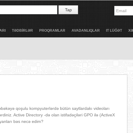
Tap
ARI
TƏDBİRLƏR
PROQRAMLAR
AVADANLIQLAR
IT LÜĞƏT
X
əkəyə qoşulu kompyuterlərdə bütün saytlardakı videoları
niz. Active Directory -də olan istifadəçiləri GPO ilə (ActiveX
yanları bəs necə edim?