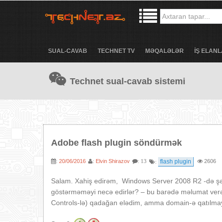
SUAL-CAVAB
TECHNET TV
MƏQALƏLƏR
İŞ ELANL
Technet sual-cavab sistemi
Adobe flash plugin söndürmək
20/06/2016
Elvin Shirazov
flash plugin
2606
:
:
: 13
:
Salam. Xahiş edirəm, Windows Server 2008 R2 -də şəb
göstərməməyi necə edirlər? – bu barədə məlumat verərdi
Controls-lə) qadağan elədim, amma domain-ə qatılma