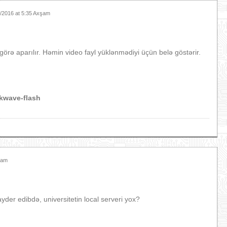
/2016 at 5:35 Axşam
görə aparılır. Həmin video fayl yüklənmədiyi üçün belə göstərir.
ckwave-flash
şam
der edibdə, universitetin local serveri yox?