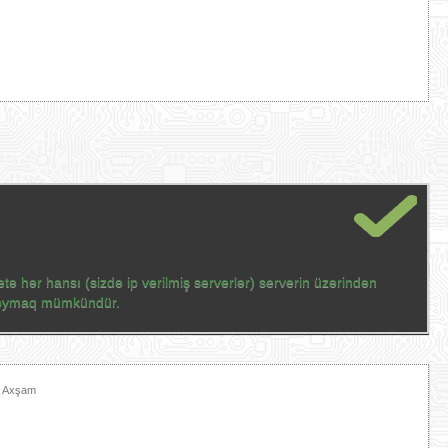
tə hər hansı (sizdə ip verilmiş serverlər) serverin üzərindən
 qoymaq mümkündür.
6 Axşam