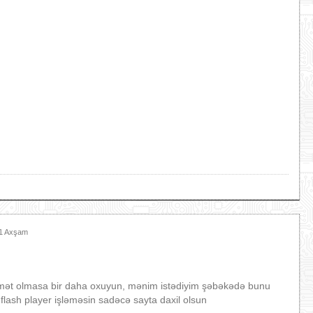
01 Axşam
mət olmasa bir daha oxuyun, mənim istədiyim şəbəkədə bunu
lash player işləməsin sadəcə sayta daxil olsun