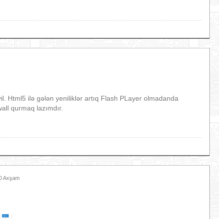
 Html5 ilə gələn yeniliklər artıq Flash PLayer olmadanda
all qurmaq lazımdır.
00 Axşam