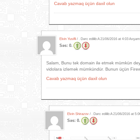
Cavab yazmaq üçün daxil olun
Elvin Yusifli
/ . Dərc edilib:A
21/06/2016 at 4:03 Axşam
Səs:
0.
Salam, Bunu tək domain ilə etmək mümkün deyil.
vidolara izləmək mümkündür. Bunun üçün Firew
Cavab yazmaq üçün daxil olun
Elvin Shirazov
/ . Dərc edilib:A
21/06/2016 at 5:
Səs:
0.