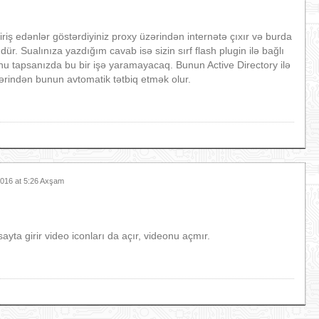
riş edənlər göstərdiyiniz proxy üzərindən internətə çıxır və burda
 Sualınıza yazdığım cavab isə sizin sırf flash plugin ilə bağlı
unu tapsanızda bu bir işə yaramayacaq. Bunun Active Directory ilə
ərindən bunun avtomatik tətbiq etmək olur.
2016 at 5:26 Axşam
ayta girir video iconları da açır, videonu açmır.