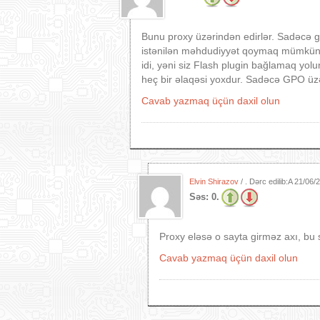
Bunu proxy üzərindən edirlər. Sadəcə gi
istənilən məhdudiyyət qoymaq mümkündür.
idi, yəni siz Flash plugin bağlamaq yol
heç bir əlaqəsi yoxdur. Sadəcə GPO üz
Cavab yazmaq üçün daxil olun
Elvin Shirazov
/ . Dərc edilib:A
21/06/
Səs:
0.
Proxy eləsə o sayta girməz axı, bu s
Cavab yazmaq üçün daxil olun