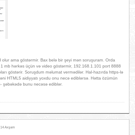
il olur ama göstərmir. Bax belə bir şeyi mən soruşuram. Orda
ti 1 mb hərkəs üçün və video göstərmir, 192.168.1.101 port 8888
eoları göstərir. Soruşdum məlumat vermədilər. Hal-hazırda https-lə
 Yəni HTML5 aidiyyatı yoxdu onu necə ediblərsə. Hətta özümün
 şəbəkədə bunu necəsə ediblər.
5:14 Axşam