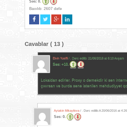
Səs:
0.
Baxılıb: 2607 dəfə
Cavablar ( 13 )
Elvin Yusifli
/ . Dərc edilib:
21/06/2016 at 6:10 Axşam
Səs:
+10.
Lokaldan edirlər. Proxy o deməkdir ki sən interne
çıxırsan və burda sənə istənilən məhdudiyyət
Aytakin Mikayilova
/ . Dərc edilib:A
20/06/2016 at 4:2
Səs:
0.