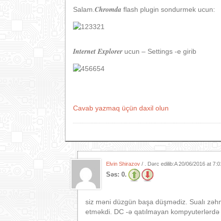
Chromda
Salam.
flash plugin sondurmek ucun:
Internet Explorer
ucun – Settings -e girib
Cavab yazmaq üçün daxil olun
Elvin Shirazov
/ . Dərc edilib:A
20/06/2016 at 7:
Səs:
0.
siz məni düzgün başa düşmədiz. Sualı zəh
etməkdi. DC -ə qatılmayan kompyuterlərdə f