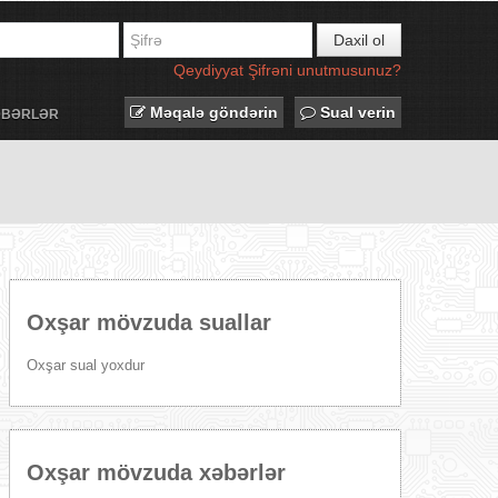
Daxil ol
Qeydiyyat
Şifrəni unutmusunuz?
Məqalə göndərin
Sual verin
ƏBƏRLƏR
Oxşar mövzuda suallar
Oxşar sual yoxdur
Oxşar mövzuda xəbərlər