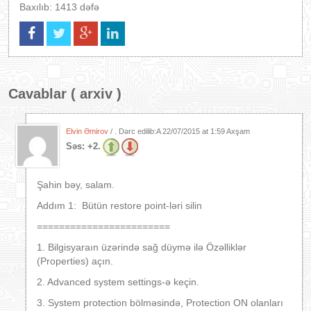
Baxılıb: 1413 dəfə
Cavablar (
arxiv
)
Elvin Əmirov
/ . Dərc edilib:A
22/07/2015 at 1:59 Axşam
Səs:
+2.
Şahin bəy, salam.
Addım 1: Bütün restore point-ləri silin
========================
1. Bilgisyaraın üzərində sağ düymə ilə Özəlliklər
(Properties) açın.
2. Advanced system settings-ə keçin.
3. System protection bölməsində, Protection ON olanları