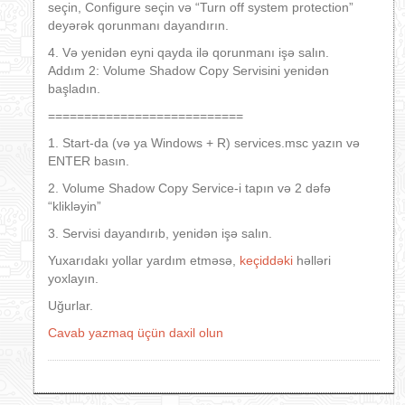
seçin, Configure seçin və “Turn off system protection”
deyərək qorunmanı dayandırın.
4. Və yenidən eyni qayda ilə qorunmanı işə salın.
Addım 2: Volume Shadow Copy Servisini yenidən
başladın.
===========================
1. Start-da (və ya Windows + R) services.msc yazın və
ENTER basın.
2. Volume Shadow Copy Service-i tapın və 2 dəfə
“klikləyin”
3. Servisi dayandırıb, yenidən işə salın.
Yuxarıdakı yollar yardım etməsə,
keçiddəki
həlləri
yoxlayın.
Uğurlar.
Cavab yazmaq üçün daxil olun