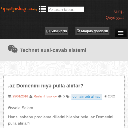
Giriş
,
Qeydiyyat
Sual verin
Məqalə göndərin
SUAL-CAVAB
Technet sual-cavab sistemi
TECHNET TV
MƏQALƏLƏR
İŞ ELANLARI
TƏDBİRLƏR
.az Domenini niyə pulla alırlar?
PROQRAMLAR
25/01/2016
Ruslan Həsənov
domain adı almaq
2382
:
:
: 5
:
AVADANLIQLAR
IT LÜĞƏT
Əvvəla Salam
XƏBƏRLƏR
Hansı səbəbə proqlama dillərini bilənlər belə .az Domenini
pulla alırlar?