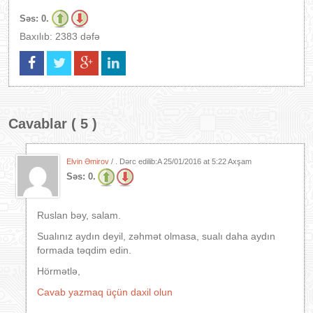
Səs:
0.
Baxılıb: 2383 dəfə
Cavablar ( 5 )
Elvin Əmirov
/ . Dərc edilib:A
25/01/2016 at 5:22 Axşam
Səs:
0.
Ruslan bəy, salam.
Sualınız aydın deyil, zəhmət olmasa, sualı daha aydın
formada təqdim edin.
Hörmətlə,
Cavab yazmaq üçün daxil olun