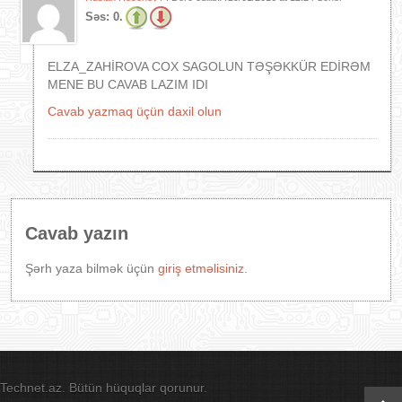
Səs:
0.
ELZA_ZAHİROVA COX SAGOLUN TƏŞƏKKÜR EDİRƏM
MENE BU CAVAB LAZIM IDI
Cavab yazmaq üçün daxil olun
Cavab yazın
Şərh yaza bilmək üçün
giriş etməlisiniz
.
Technet.az. Bütün hüquqlar qorunur.