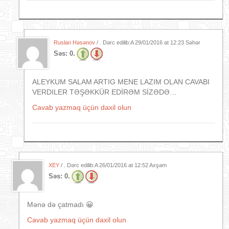
Ruslan Həsənov
/ . Dərc edilib:A
29/01/2016 at 12:23 Səhər
Səs:
0.
ALEYKUM SALAM ARTIG MENE LAZIM OLAN CAVABI
VERDILER TƏŞƏKKÜR EDİRƏM SİZƏDƏ…
Cavab yazmaq üçün daxil olun
XEY
/ . Dərc edilib:A
26/01/2016 at 12:52 Axşam
Səs:
0.
Mənə də çatmadı 😀
Cavab yazmaq üçün daxil olun