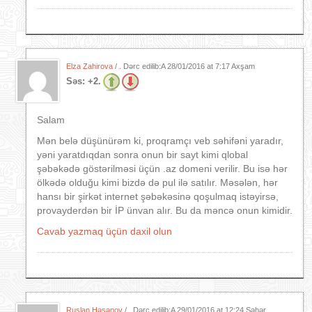
Elza Zahirova
/ . Dərc edilib:A
28/01/2016 at 7:17 Axşam
Səs:
+2.
Salam
Mən belə düşünürəm ki, proqramçı veb səhifəni yaradır,
yəni yaratdıqdan sonra onun bir sayt kimi qlobal
şəbəkədə göstərilməsi üçün .az domeni verilir. Bu isə hər
ölkədə olduğu kimi bizdə də pul ilə satılır. Məsələn, hər
hansı bir şirkət internet şəbəkəsinə qoşulmaq istəyirsə,
provayderdən bir İP ünvan alır. Bu da məncə onun kimidir.
Cavab yazmaq üçün daxil olun
Ruslan Həsənov
/ . Dərc edilib:A
29/01/2016 at 12:24 Səhər