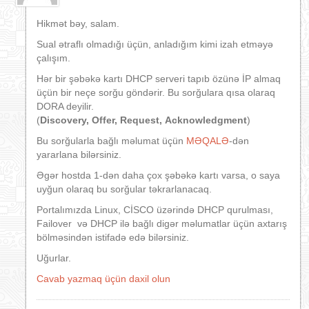
Hikmət bəy, salam.
Sual ətraflı olmadığı üçün, anladığım kimi izah etməyə
çalışım.
Hər bir şəbəkə kartı DHCP serveri tapıb özünə İP almaq
üçün bir neçe sorğu göndərir. Bu sorğulara qısa olaraq
DORA deyilir.
(
Discovery,
Offer,
Request,
Acknowledgment
)
Bu sorğularla bağlı məlumat üçün
MƏQALƏ
-dən
yararlana bilərsiniz.
Əgər hostda 1-dən daha çox şəbəkə kartı varsa, o saya
uyğun olaraq bu sorğular təkrarlanacaq.
Portalımızda Linux, CİSCO üzərində DHCP qurulması,
Failover və DHCP ilə bağlı digər məlumatlar üçün axtarış
bölməsindən istifadə edə bilərsiniz.
Uğurlar.
Cavab yazmaq üçün daxil olun