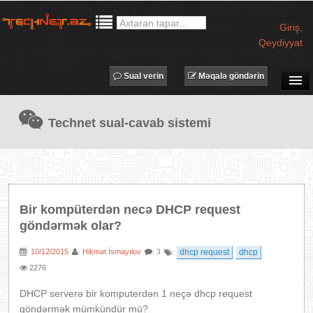
Giriş
,
Qeydiyyat
Sual verin
Məqalə göndərin
SUAL-CAVAB
Technet sual-cavab sistemi
TECHNET TV
MƏQALƏLƏR
İŞ ELANLARI
TƏDBİRLƏR
Bir kompüterdən necə DHCP request
PROQRAMLAR
göndərmək olar?
AVADANLIQLAR
10/12/2015
Hikmət İsmayılov
dhcp request
dhcp
:
:
: 3
:
IT LÜĞƏT
2276
XƏBƏRLƏR
DHCP serverə bir komputerdən 1 neçə dhcp request
göndərmək mümkündür mü?