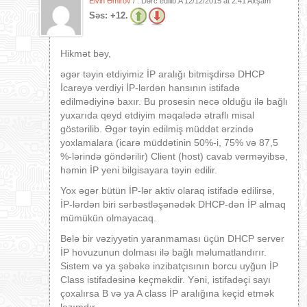
Elvin Əmirov
/ . Dərc edilib:A
12/12/2015 at 2:41 Axşam
Səs:
+12.
Hikmət bəy,
əgər təyin etdiyimiz İP aralığı bitmişdirsə DHCP
İcarəyə verdiyi İP-lərdən hansının istifadə
edilmədiyinə baxır. Bu prosesin necə olduğu ilə bağlı
yuxarıda qeyd etdiyim məqalədə ətraflı misal
göstərilib. Əgər təyin edilmiş müddət ərzində
yoxlamalara (icarə müddətinin 50%-i, 75% və 87,5
%-lərində göndərilir) Client (host) cavab verməyibsə,
həmin İP yeni bilgisayara təyin edilir.
Yox əgər bütün İP-lər aktiv olaraq istifadə edilirsə,
İP-lərdən biri sərbəstləşənədək DHCP-dən İP almaq
mümükün olmayacaq.
Belə bir vəziyyətin yaranmaması üçün DHCP server
İP hovuzunun dolması ilə bağlı məlumatlandırır.
Sistem və ya şəbəkə inzibatçısının borcu uyğun İP
Class istifadəsinə keçməkdir. Yəni, istifadəçi sayı
çoxalırsa B və ya A class İP aralığına keçid etmək