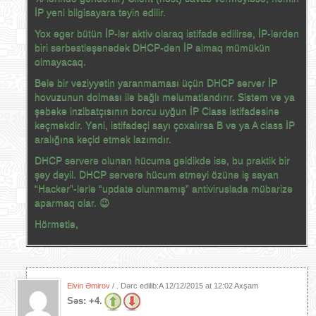
İP yeni bilgisayara təyin edilir.
Yox əgər bütün İP-lər aktiv olaraq istifadə edilirsə, İP-lərdən
biri sərbəstləşənədək DHCP-dən İP almaq mümükün
olmayacaq.
Belə bir vəziyyətin yaranmaması üçün DHCP server İP
hovuzunun dolması ilə bağlı məlumatlandırır. Sistem və ya
şəbəkə inzibatçısının borcu uyğun İP Class istifadəsinə
keçməkdir. Yəni, istifadəçi sayı çoxalırsa B və ya A class İP
aralığına keçid etmək lazımdır.
DHCP serverə olunan hücuma gəldikdə isə, bu praktik bir
şey deyil. DHCP serverə hücum etməyi özünə iş sayan
“Hacker”-lərlə “update olunmamış” antiviruslada mübarizə
aparmaq olar. 😉
Hörmətlə,
Elvin Əmirov
/ . Dərc edilib:A
12/12/2015 at 12:02 Axşam
Səs:
+4.