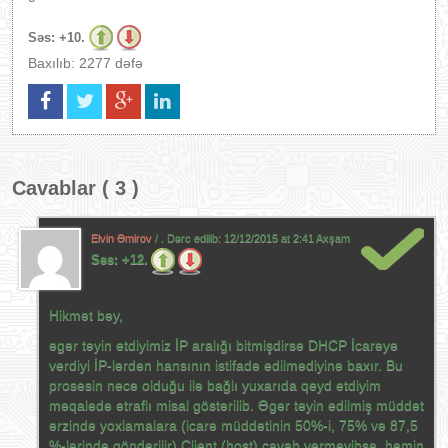
Səs:
+10.
Baxılıb: 2277 dəfə
Cavablar ( 3 )
Elvin Əmirov
/ . Dərc edilib:
12/12/2015 at 2:41 Axşam
Səs:
+12.
Hikmət bəy,
əgər təyin etdiyimiz İP aralığı bitmişdirsə DHCP İcarəyə
verdiyi İP-lərdən hansının istifadə edilmədiyinə baxır. Bu
prosesin necə olduğu ilə bağlı yuxarıda qeyd etdiyim
məqalədə ətraflı misal göstərilib. Əgər təyin edilmiş müddət
ərzində yoxlamalara (icarə müddətinin 50%-i, 75% və 87,5
%-lərində göndərilir) Client (host) cavab verməyibsə, həmin