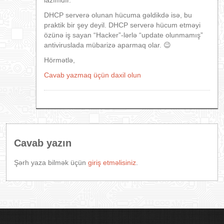
lazımdır.
DHCP serverə olunan hücuma gəldikdə isə, bu
praktik bir şey deyil. DHCP serverə hücum etməyi
özünə iş sayan “Hacker”-lərlə “update olunmamış”
antiviruslada mübarizə aparmaq olar. 😉
Hörmətlə,
Cavab yazmaq üçün daxil olun
Cavab yazın
Şərh yaza bilmək üçün
giriş etməlisiniz
.