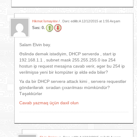
Hikmət İsmayılov
/ . Dərc edilib:A
12/12/2015 at 1:55 Axşam
Səs:
0.
Salam Elvin bəy.
Əslində demək istədiyim, DHCP serverdə , start ip
192.168.1.1 , subnet mask 255.255.255.0 isə 254
hostun ip request mesajına cavab verir, əgər bu 254 ip
verilmişsə yeni bir kompüter ip əldə edə bilər?
Ya da bir DHCP serverə attack kimi , serverə requestlər
göndərilərək sıradan çıxarılması mümkündür?
Təşəkkürlər
Cavab yazmaq üçün daxil olun