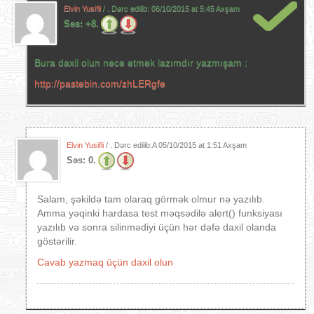
Elvin Yusifli
/ . Dərc edilib:
06/10/2015 at 5:45 Axşam
Səs:
+8.
Bura daxil olun necə etmək lazımdır yazmışam :
http://pastebin.com/zhLERgfe
Elvin Yusifli
/ . Dərc edilib:A
05/10/2015 at 1:51 Axşam
Səs:
0.
Salam, şəkildə tam olaraq görmək olmur nə yazılıb.
Amma yəqinki hardasa test məqsədilə alert() funksiyası
yazılıb və sonra silinmədiyi üçün hər dəfə daxil olanda
göstərilir.
Cavab yazmaq üçün daxil olun