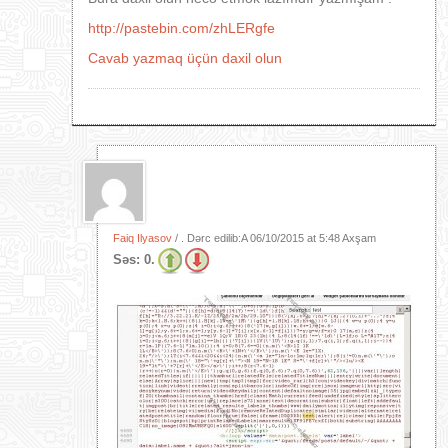
http://pastebin.com/zhLERgfe
Cavab yazmaq üçün daxil olun
Faiq Ilyasov
/ . Dərc edilib:A
06/10/2015 at 5:48 Axşam
Səs:
0.