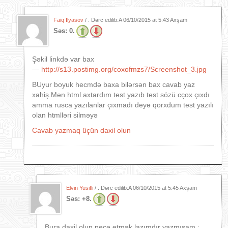
Faiq Ilyasov
/ . Dərc edilib:A
06/10/2015 at 5:43 Axşam
Səs:
0.
Şəkil linkdə var bax
—
http://s13.postimg.org/coxofmzs7/Screenshot_3.jpg
BUyur boyuk hecmdə baxa bilərsən bax cavab yaz
xahiş.Mən html axtardım test yazıb test sözü cçox çıxdı
amma rusca yazılanlar çıxmadı deyə qorxdum test yazılı
olan htmlləri silməyə
Cavab yazmaq üçün daxil olun
Elvin Yusifli
/ . Dərc edilib:A
06/10/2015 at 5:45 Axşam
Səs:
+8.
Bura daxil olun necə etmək lazımdır yazmışam :