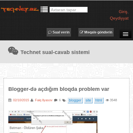
Giriş
,
Qeydiyyat
Sual verin
Məqalə göndərin
SUAL-CAVAB
Technet sual-cavab sistemi
TECHNET TV
MƏQALƏLƏR
İŞ ELANLARI
TƏDBİRLƏR
Blogger-də açdığım bloqda problem var
PROQRAMLAR
02/10/2015
Faiq Ilyasov
blogger
site
html
3548
:
:
: 6
:
AVADANLIQLAR
IT LÜĞƏT
XƏBƏRLƏR