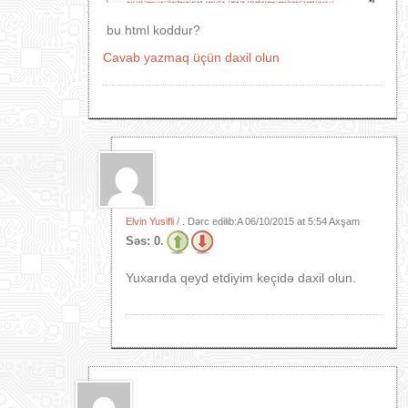
bu html koddur?
Cavab yazmaq üçün daxil olun
Elvin Yusifli
/ . Dərc edilib:A
06/10/2015 at 5:54 Axşam
Səs:
0.
Yuxarıda qeyd etdiyim keçidə daxil olun.