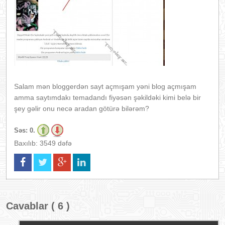
Salam mən bloggerdən sayt açmışam yəni blog açmışam
amma saytımdakı temadandı fiyəsən şəkildəki kimi belə bir
şey gəlir onu necə aradan götürə bilərəm?
Səs:
0.
Baxılıb: 3549 dəfə
Cavablar ( 6 )