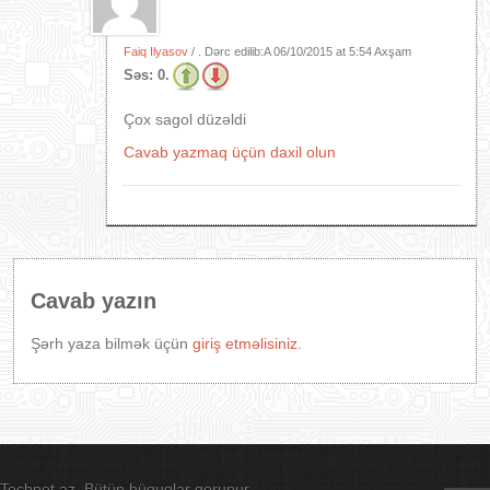
Faiq Ilyasov
/ . Dərc edilib:A
06/10/2015 at 5:54 Axşam
Səs:
0.
Çox sagol düzəldi
Cavab yazmaq üçün daxil olun
Cavab yazın
Şərh yaza bilmək üçün
giriş etməlisiniz
.
Technet.az. Bütün hüquqlar qorunur.