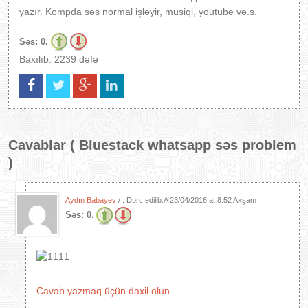
yazır. Kompda səs normal işləyir, musiqi, youtube və.s.
Səs:
0.
Baxılıb: 2239 dəfə
Cavablar (
Bluestack whatsapp səs problem
)
Aydın Babayev
/ . Dərc edilib:A
23/04/2016 at 8:52 Axşam
Səs:
0.
Cavab yazmaq üçün daxil olun