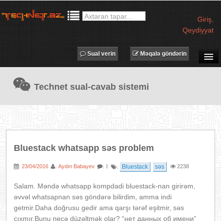
Giriş
,
Qeydiyyat
Sual verin
Məqalə göndərin
SUAL-CAVAB
Technet sual-cavab sistemi
TECHNET TV
MƏQALƏLƏR
İŞ ELANLARI
TƏDBİRLƏR
Bluestack whatsapp səs problem
PROQRAMLAR
23/04/2016
Aydın Babayev
Bluestack
səs
2238
:
:
: 1
:
AVADANLIQLAR
IT LÜĞƏT
Salam. Məndə whatsapp kompdadi bluestack-nan girirəm,
əvvəl whatsapnan səs göndərə bilirdim, amma indi
XƏBƏRLƏR
getmir.Daha doğrusu gedir ama qarşı tərəf eşitmir, səs
cıxmır.Bunu necə düzəltmək olar? “нет данных об имени”