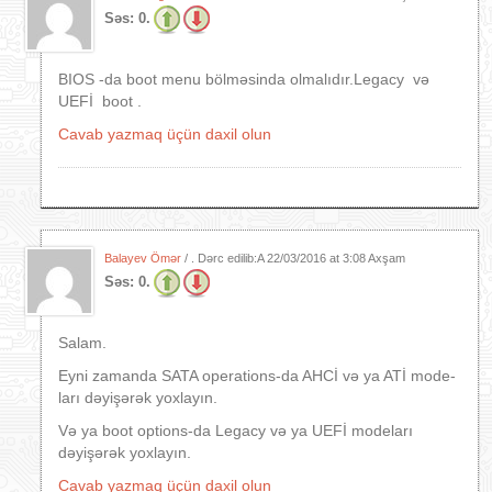
Səs:
0.
BIOS -da boot menu bölməsinda olmalıdır.Legacy və
UEFİ boot .
Cavab yazmaq üçün daxil olun
Balayev Ömər
/ . Dərc edilib:A
22/03/2016 at 3:08 Axşam
Səs:
0.
Salam.
Eyni zamanda SATA operations-da AHCİ və ya ATİ mode-
ları dəyişərək yoxlayın.
Və ya boot options-da Legacy və ya UEFİ modeları
dəyişərək yoxlayın.
Cavab yazmaq üçün daxil olun