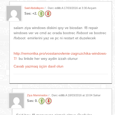
Said Abdullayev
/ . Dərc edilib:A
17/03/2016 at 3:30 Axşam
Səs:
+2.
salam ziya windows diskini qoy ve biosdan f8 repair
windows ver ve cmd ac orada bootrec /fixboot ve bootrec
/fixboot emirlerini yaz ve pc ni restart et duzelecek
http://remontka.pro/vosstanovlenie-zagruzchika-windows-
7/
bu linkde her wey aydin izzah olunur
Cavab yazmaq üçün daxil olun
Ziya Məmmədov
/ . Dərc edilib:A
18/03/2016 at 10:04 Səhər
Səs:
0.