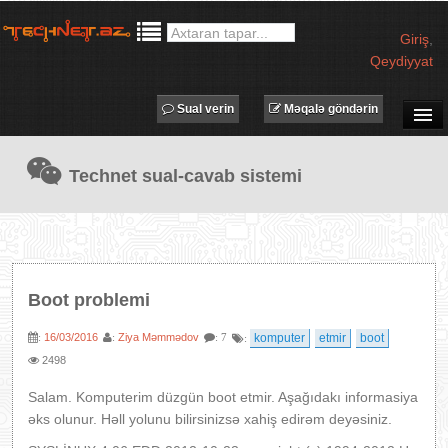
Giriş
,
Qeydiyyat
Sual verin
Məqalə göndərin
SUAL-CAVAB
Technet sual-cavab sistemi
TECHNET TV
MƏQALƏLƏR
İŞ ELANLARI
TƏDBİRLƏR
Boot problemi
PROQRAMLAR
16/03/2016
Ziya Məmmədov
komputer
etmir
boot
:
:
: 7
:
AVADANLIQLAR
2498
IT LÜĞƏT
Salam. Komputerim düzgün boot etmir. Aşağıdakı informasiya
XƏBƏRLƏR
əks olunur. Həll yolunu bilirsinizsə xahiş edirəm deyəsiniz.