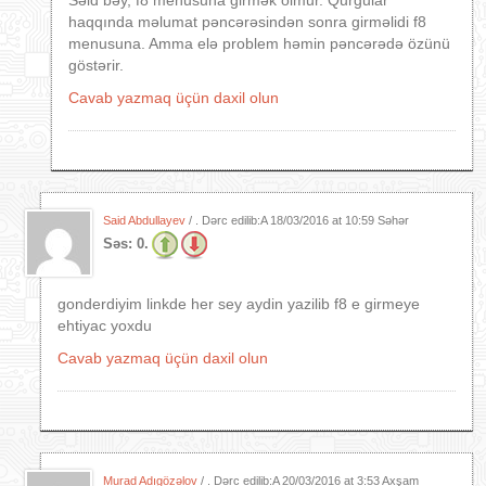
Səid bəy, f8 menusuna girmək olmur. Qurğular
haqqında məlumat pəncərəsindən sonra girməlidi f8
menusuna. Amma elə problem həmin pəncərədə özünü
göstərir.
Cavab yazmaq üçün daxil olun
Said Abdullayev
/ . Dərc edilib:A
18/03/2016 at 10:59 Səhər
Səs:
0.
gonderdiyim linkde her sey aydin yazilib f8 e girmeye
ehtiyac yoxdu
Cavab yazmaq üçün daxil olun
Murad Adıgözəlov
/ . Dərc edilib:A
20/03/2016 at 3:53 Axşam