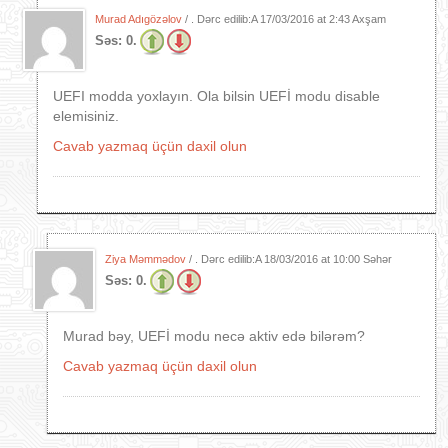
Murad Adıgözəlov
/ . Dərc edilib:A
17/03/2016 at 2:43 Axşam
Səs:
0.
UEFI modda yoxlayın. Ola bilsin UEFİ modu disable
elemisiniz.
Cavab yazmaq üçün daxil olun
Ziya Məmmədov
/ . Dərc edilib:A
18/03/2016 at 10:00 Səhər
Səs:
0.
Murad bəy, UEFİ modu necə aktiv edə bilərəm?
Cavab yazmaq üçün daxil olun