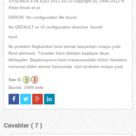
SYSLİNUX 4.06 EDD 2012-10-23 copyright (c) 1994-2012 H.
Peter Anvin et al
ERROR: No configuration file found
No DEFAULT or Uİ configuration directive found!
boot:
Bu problem fləşkartdan boot etmək istəyərkən ortaya çıxdı.
Boot alınmadı. Təzədən hard diskdən başlayar deyə
fikirləşdim. Başlamayınca boot menyusundakı bütün hissələrə
müraciət etdim amma hamısında eyni probıem ortaya çıxdı.
Səs:
0.
Baxılıb: 2499 dəfə
Cavablar ( 7 )