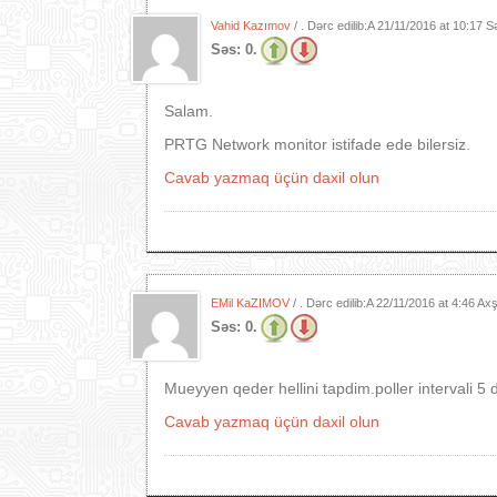
Vahid Kazımov
/ . Dərc edilib:A
21/11/2016 at 10:17 S
Səs:
0.
Salam.
PRTG Network monitor istifade ede bilersiz.
Cavab yazmaq üçün daxil olun
EMil KaZIMOV
/ . Dərc edilib:A
22/11/2016 at 4:46 A
Səs:
0.
Mueyyen qeder hellini tapdim.poller intervali 
Cavab yazmaq üçün daxil olun