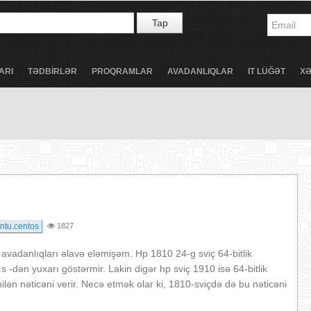
Tap
ARI
TƏDBİRLƏR
PROQRAMLAR
AVADANLIQLAR
IT LÜĞƏT
X
ntu.centos
1827
 avadanlıqları əlavə eləmişəm. Hp 1810 24-g sviç 64-bitlik
.s -dən yuxarı göstərmir. Lakin digər hp sviç 1910 isə 64-bitlik
nilən nəticəni verir. Necə etmək olar ki, 1810-sviçdə də bu nəticəni