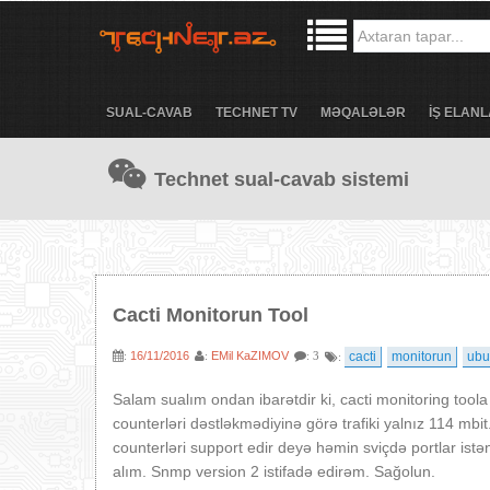
SUAL-CAVAB
TECHNET TV
MƏQALƏLƏR
İŞ ELANL
Technet sual-cavab sistemi
Cacti Monitorun Tool
16/11/2016
EMil KaZIMOV
cacti
monitorun
ubu
:
:
: 3
:
Salam sualım ondan ibarətdir ki, cacti monitoring toola
counterləri dəstləkmədiyinə görə trafiki yalnız 114 mbit
counterləri support edir deyə həmin sviçdə portlar istə
alım. Snmp version 2 istifadə edirəm. Sağolun.