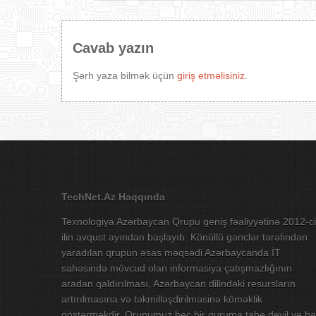
Cavab yazın
Şərh yaza bilmək üçün
giriş etməlisiniz
.
TechNet.Az Haqqında
Texnologiya Azərbaycan Qrupu geniş fəaliyyətinə 2012-ci
ilin avqust ayından başlayıb. Könüllü gənclər tərəfindən
yaradılan qrupun əsas məqsədi Azərbaycanda İT
sahəsində mövcud olan informasiya çatışmazlığının
aradan qaldırılması, Azərbaycan dilindəki resursların
artırılmasına və təkmilləşdirilməsinə köməklik
göstərməkdir. Qrupumuz heç bir quruma tabe deyil və hə