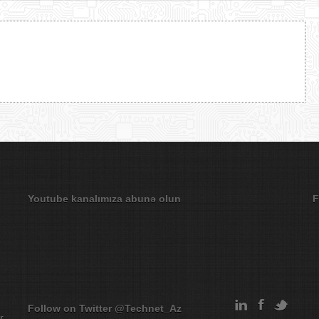
Youtube kanalımıza abunə olun
F
Follow on Twitter
@Technet_Az
r