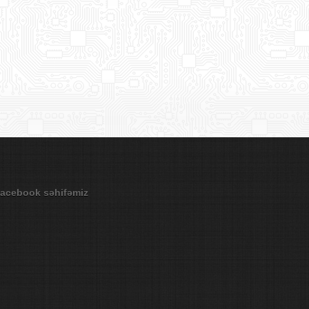
acebook səhifəmiz