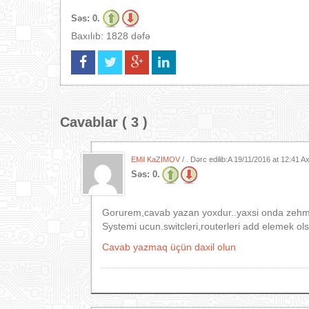
Səs:
0.
Baxılıb: 1828 dəfə
Cavablar ( 3 )
EMil KaZIMOV
/ . Dərc edilib:A
19/11/2016 at 12:41 
Səs:
0.
Gorurem,cavab yazan yoxdur..yaxsi onda zehmet
Systemi ucun.switcleri,routerleri add elemek ols
Cavab yazmaq üçün daxil olun