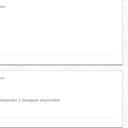
əhər
xşam
5 deqiqeden 1 deqiqeye deyismekle