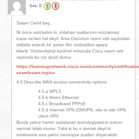
Səs:
0.
Salam Cəmil bəy,
İlk öncə xatırladım ki, imtahan suallarının müzakirəsi
icazə verilən hal deyil. Ama Cisconun rəsmi veb saytından
istifadə edərək bir qədər fikir mübadiləsi apara
bilərik. Göstərdiyiniz konkret mövzuda Cisco rəsmi veb
saytında bu cür qeyd olunur:
https://learningnetwork.cisco.com/community/certificati
exam/exam-topics
4.5 Describe WAN access connectivity options
4.5.a MPLS
4.5.b Metro Ethernet
4.5.c Broadband PPPoE
4.5.d Internet VPN (DMVPN, site-to-site VPN,
client VPN
Burda yalnız həmin sadalanan texnologiyaların izahını
vermək tələb olunur. Təbii ki bu o demək deyil ki
imtahanda sizə yalnız nəzəriyyə sualları düşəcəkdir.