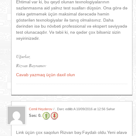
Ehtimal var ki, bu qeyd olunan texnologiyalarının
sazlanmasına aid yalnız test sualları düşsün. Ona görə də
riskə getməmək üçün maksimal dərəcədə həmin
göstərilən texnologiyalar ilə tanış olmalısınız. Daha
dərindən isə bu növbəti professional və ekspert səviyyədə
test olunacaqdır. Və təbii ki, nə qədər çox bilsəniz sizin
xeyirinizədir.
Uğurlar,
Rizvan Bayramov
Cavab yazmaq üçün daxil olun
Cemil Heyderov
/ . Dərc edilib:A
10/09/2016 at 12:56 Səhər
Səs:
0.
Link üçün çox saqolun Rizvan bəy.Faydalı oldu.Yeni əlavə