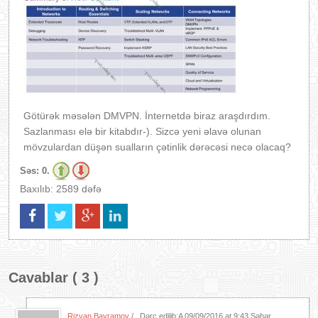
Götürək məsələn DMVPN. İnternetdə biraz araşdırdım.
Sazlanması elə bir kitabdır-). Sizcə yeni əlavə olunan
mövzulardan düşən sualların çətinlik dərəcəsi necə olacaq?
Səs:
0.
Baxılıb: 2589 dəfə
Cavablar ( 3 )
Rizvan Bayramov
/ . Dərc edilib:A
09/09/2016 at 9:43 Səhər