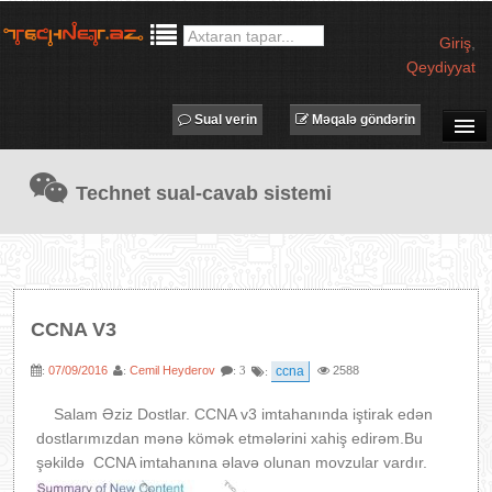
Giriş
,
Qeydiyyat
Sual verin
Məqalə göndərin
SUAL-CAVAB
Technet sual-cavab sistemi
TECHNET TV
MƏQALƏLƏR
İŞ ELANLARI
TƏDBİRLƏR
CCNA V3
PROQRAMLAR
07/09/2016
Cemil Heyderov
ccna
2588
:
:
: 3
:
AVADANLIQLAR
IT LÜĞƏT
Salam Əziz Dostlar. CCNA v3 imtahanında iştirak edən
dostlarımızdan mənə kömək etmələrini xahiş edirəm.Bu
XƏBƏRLƏR
şəkildə CCNA imtahanına əlavə olunan movzular vardır.