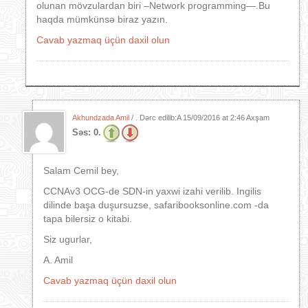
olunan mövzulardan biri –Network programming—.Bu
haqda mümkünsə biraz yazın.
Cavab yazmaq üçün daxil olun
Akhundzada Amil
/ . Dərc edilib:A
15/09/2016 at 2:46 Axşam
Səs:
0.
Salam Cemil bey,
CCNAv3 OCG-de SDN-in yaxwi izahi verilib. Ingilis
dilinde başa duşursuzse, safaribooksonline.com -da
tapa bilersiz o kitabi.
Siz ugurlar,
A. Amil
Cavab yazmaq üçün daxil olun