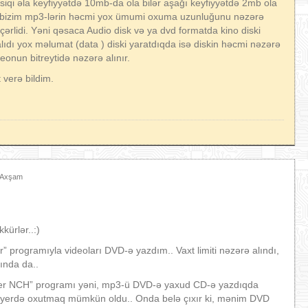
iqi əla keyfiyyətdə 10mb-da ola bilər aşağı keyfiyyətdə 2mb ola
da bizim mp3-lərin həcmi yox ümumi oxuma uzunluğunu nəzərə
çərlidi. Yəni qəsaca Audio disk və ya dvd formatda kino diski
lıdı yox məlumat (data ) diski yaratdıqda isə diskin həcmi nəzərə
eonun bitreytidə nəzərə alınır.
verə bildim.
0 Axşam
kürlər..:)
 programıyla videoları DVD-ə yazdım.. Vaxt limiti nəzərə alındı,
ında da..
ner NCH” programı yəni, mp3-ü DVD-ə yaxud CD-ə yazdıqda
 playerdə oxutmaq mümkün oldu.. Onda belə çıxır ki, mənim DVD