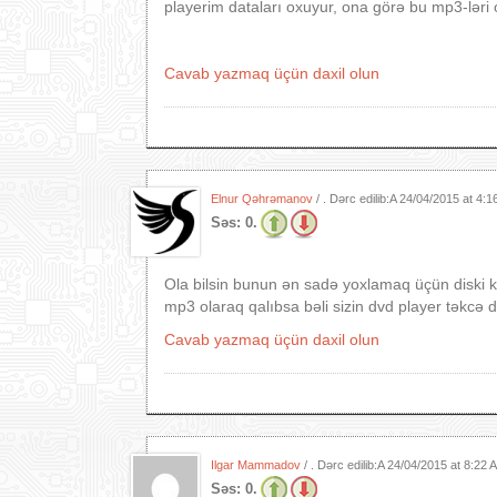
playerim dataları oxuyur, ona görə bu mp3-ləri
Cavab yazmaq üçün daxil olun
Elnur Qəhrəmanov
/ . Dərc edilib:A
24/04/2015 at 4:
Səs:
0.
Ola bilsin bunun ən sadə yoxlamaq üçün diski k
mp3 olaraq qalıbsa bəli sizin dvd player təkcə 
Cavab yazmaq üçün daxil olun
Ilgar Mammadov
/ . Dərc edilib:A
24/04/2015 at 8:22
Səs:
0.