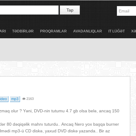
Tap
ARI
TƏDBİRLƏR
PROQRAMLAR
AVADANLIQLAR
IT LÜĞƏT
X
ideo
mp3
2163
maq olur ? Yəni, DVD-nin tutumu 4.7 gb olsa belə, ancaq 150
lər 80 dəqiqəlik mahnı tuturdu.. Ancaq Nero yox başqa burner
 gəlmədi mp3-ü CD diskə, yaxud DVD diskə yazanda.. Bir az