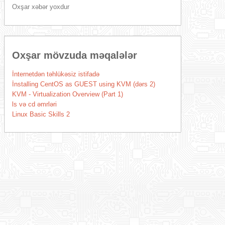
Oxşar xəbər yoxdur
Oxşar mövzuda məqalələr
İnternetdən təhlükəsiz istifadə
İnstalling CentOS as GUEST using KVM (dərs 2)
KVM - Virtualization Overview (Part 1)
ls və cd əmrləri
Linux Basic Skills 2