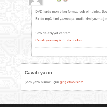
DVD-lərdə mən bilən format .vob olmalıdır.. Bəs
Bir də mp3 kimi yazmaqla, audio kimi yazmağın 
Sizə də əziyyət verirəm..
Cavab yazmaq üçün daxil olun
Cavab yazın
Şərh yaza bilmək üçün
giriş etməlisiniz
.