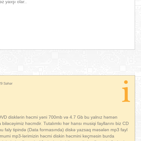
 yaxşı olar..
29 Səhər
DVD disklərin həcmi yəni 700mb və 4.7 Gb bu yalnız həmən
biləcəyimiz həcmdir. Tutalımkı hər hansı musiqi fayllarını biz CD
nu faly tipində (Data formasında) diskə yazsaq məsələn mp3 fayl
 ümumi mp3-lərimizin həcmi diskin həcmini keçməsin burda