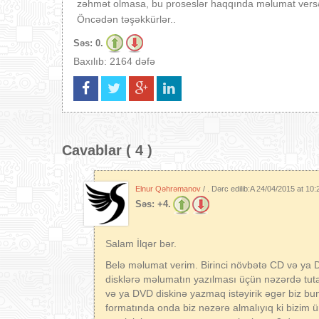
zəhmət olmasa, bu proseslər haqqında məlumat versəz
Öncədən təşəkkürlər..
Səs:
0.
Baxılıb: 2164 dəfə
Cavablar ( 4 )
Elnur Qəhrəmanov
/ . Dərc edilib:A
24/04/2015 at 10:
Səs:
+4.
Salam İlqər bər.
Belə məlumat verim. Birinci növbətə CD və ya 
disklərə məlumatın yazılması üçün nəzərdə tuta 
və ya DVD diskinə yazmaq istəyirik əgər biz bu
formatında onda biz nəzərə almalıyıq ki bizim