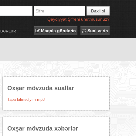
Daxil ol
Qeydiyyat
Şifrəni unutmusunuz?
Məqalə göndərin
Sual verin
ƏBƏRLƏR
Oxşar mövzuda suallar
Tapa bilmədiyim mp3
Oxşar mövzuda xəbərlər