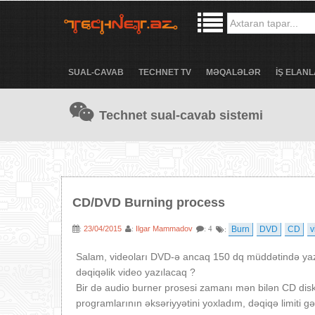
SUAL-CAVAB
TECHNET TV
MƏQALƏLƏR
İŞ ELANL
Technet sual-cavab sistemi
CD/DVD Burning process
23/04/2015
Ilgar Mammadov
Burn
DVD
CD
v
:
:
: 4
:
Salam, videoları DVD-ə ancaq 150 dq müddətində yaz
dəqiqəlik video yazılacaq ?
Bir də audio burner prosesi zamanı mən bilən CD disk
programlarının əksəriyyətini yoxladım, dəqiqə limiti