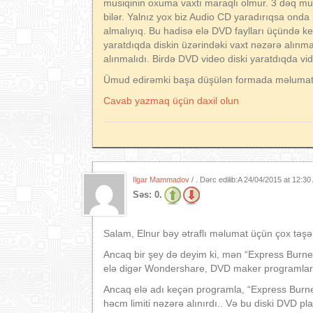
musiqinin oxuma vaxtı maraqlı olmur. 3 dəq mus
bilər. Yalnız yox biz Audio CD yaradırıqsa on
almalıyıq. Bu hadisə elə DVD faylları üçündə ke
yaratdıqda diskin üzərindəki vaxt nəzərə alınma
alınmalıdı. Birdə DVD video diski yaratdıqda vid
Ümud edirəmki başa düşülən formada məlumat 
Cavab yazmaq üçün daxil olun
Ilgar Mammadov
/ . Dərc edilib:A
24/04/2015 at 12:3
Səs:
0.
Salam, Elnur bəy ətraflı məlumat üçün çox təşək
Ancaq bir şey də deyim ki, mən “Express Burner”
elə digər Wondershare, DVD maker programlar
Ancaq elə adı keçən programla, “Express Bur
həcm limiti nəzərə alınırdı.. Və bu diski DVD