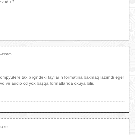
 oxudu ?
16 Axşam
ompyuterə taxıb içindəkı faylların formatına baxmaq lazımdı əgər
dvd və audio cd yox başqa formatlarıda oxuya bilir.
 Axşam