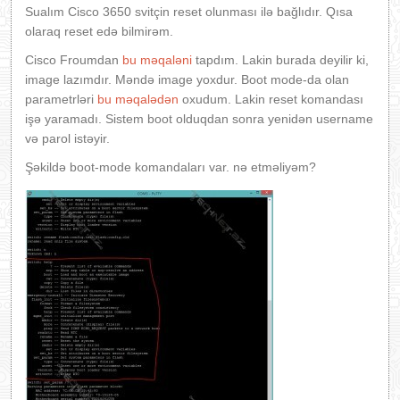
Sualım Cisco 3650 svitçin reset olunması ilə bağlıdır. Qısa
olaraq reset edə bilmirəm.
Cisco Froumdan
bu məqaləni
tapdım. Lakin burada deyilir ki,
image lazımdır. Məndə image yoxdur. Boot mode-da olan
parametrləri
bu məqalədən
oxudum. Lakin reset komandası
işə yaramadı. Sistem boot olduqdan sonra yenidən username
və parol istəyir.
Şəkildə boot-mode komandaları var. nə etməliyəm?