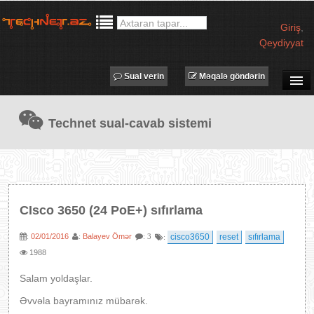
Giriş
,
Qeydiyyat
Sual verin
Məqalə göndərin
SUAL-CAVAB
Technet sual-cavab sistemi
TECHNET TV
MƏQALƏLƏR
İŞ ELANLARI
TƏDBİRLƏR
CIsco 3650 (24 PoE+) sıfırlama
PROQRAMLAR
02/01/2016
Balayev Ömər
cisco3650
reset
sıfırlama
:
:
: 3
:
AVADANLIQLAR
1988
IT LÜĞƏT
Salam yoldaşlar.
XƏBƏRLƏR
Əvvəla bayramınız mübarək.