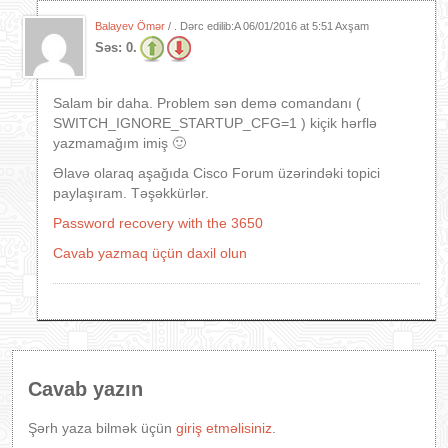
Balayev Ömər
/ . Dərc edilib:A
06/01/2016 at 5:51 Axşam
Səs:
0.
Salam bir daha. Problem sən demə comandanı (
SWITCH_IGNORE_STARTUP_CFG=1 ) kiçik hərflə
yazmamağım imiş 🙂
Əlavə olaraq aşağıda Cisco Forum üzərindəki topici
paylaşıram. Təşəkkürlər.
Password recovery with the 3650
Cavab yazmaq üçün daxil olun
Cavab yazın
Şərh yaza bilmək üçün
giriş etməlisiniz
.