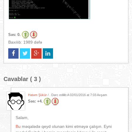
Səs:
0.
Baxılıb: 1989 dəfə
Cavablar ( 3 )
Hatəm Şükür
/ . Dərc edilib:A
02/01/2016 at 7:03 Axşam
Səs:
+4.
Salam,
Bu
məqalədə qeyd olunan kimi etməyə çalışın. Eyni