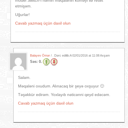
model Switch-i həmin məqalənin köməyi ilə reset
etmişəm.
Uğurlar!
Cavab yazmaq üçün daxil olun
Balayev Ömər
/ . Dərc edilib:A
02/01/2016 at 11:08 Axşam
Səs:
0.
Salam.
Məqaləni oxudum. Alınacaq bir şeyə oxşuyur 🙂
Təşəkkür edirəm. Yoxlayıb nəticənni qeyd edəcəm.
Cavab yazmaq üçün daxil olun