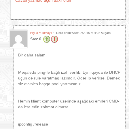
Cavab yazmaq üçün daxil olun
Elgüc Yusifbəyli
/ . Dərc edilib:A
09/02/2015 at 4:28 Axşam
Səs:
0.
Bir daha salam,
Məqalədə ping-lə bağlı izah verilib. Eyni qayda ilə DHCP
üçün də rule yaratmaq lazımdır. Əgər İp verirsə. Demək
siz əvvəlcə başqa pool yartmısınız.
Həmin klient komputer üzərində aşağdakı əmrləri CMD-
də icra edin zəhmət olmasa.
ipconfig /release