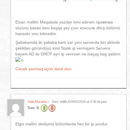
Elxan məllim Məqalədə yazılan kimi edirəm привязка
sözünü basan kimi başqa şey çıxır консоли dhcp bölümü
hansıdır onu bilmədim
Şəbəkəmdə iki şəbəkə kartı var yəni serverdə biri aktivdir
şəkildən göründüyü kimi Statik ip vermişəm Serverə
bəyəm AD ilə DHCP ayrı ip verirsən nə isəçaş baş qaldım
Cavab yazmaq üçün daxil olun
Xaliq Muradov
/ . Dərc edilib:A
09/02/2015 at 9:36 Axşam
Səs:
0.
Elgiz məllim dediyiniz bölümlərdə hec bir ip yoxdur