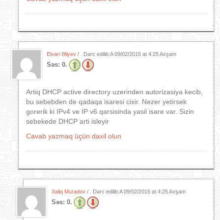
Elxan Əliyev
/ . Dərc edilib:A
09/02/2015 at 4:25 Axşam
Səs:
0.
Artiq DHCP active directory uzerinden autorizasiya kecib,
bu sebebden de qadaqa isaresi cixir. Nezer yetirsek
gorerik ki IPv4 ve IP v6 qarsisinda yasil isare var. Sizin
sebekede DHCP arti isleyir
Cavab yazmaq üçün daxil olun
Xaliq Muradov
/ . Dərc edilib:A
09/02/2015 at 4:25 Axşam
Səs:
0.