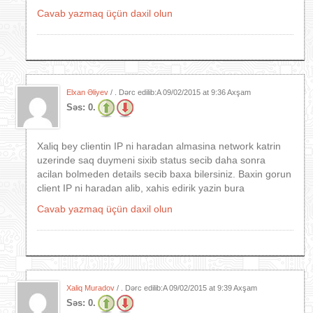
Cavab yazmaq üçün daxil olun
Elxan Əliyev
/ . Dərc edilib:A
09/02/2015 at 9:36 Axşam
Səs:
0.
Xaliq bey clientin IP ni haradan almasina network katrin
uzerinde saq duymeni sixib status secib daha sonra
acilan bolmeden details secib baxa bilersiniz. Baxin gorun
client IP ni haradan alib, xahis edirik yazin bura
Cavab yazmaq üçün daxil olun
Xaliq Muradov
/ . Dərc edilib:A
09/02/2015 at 9:39 Axşam
Səs:
0.