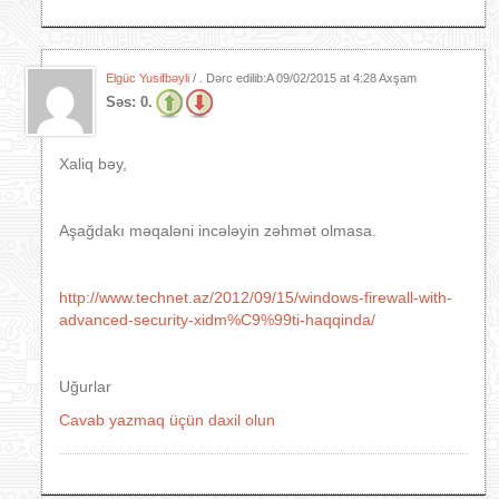
Elgüc Yusifbəyli
/ . Dərc edilib:A
09/02/2015 at 4:28 Axşam
Səs:
0.
Xaliq bəy,
Aşağdakı məqaləni incələyin zəhmət olmasa.
http://www.technet.az/2012/09/15/windows-firewall-with-
advanced-security-xidm%C9%99ti-haqqinda/
Uğurlar
Cavab yazmaq üçün daxil olun