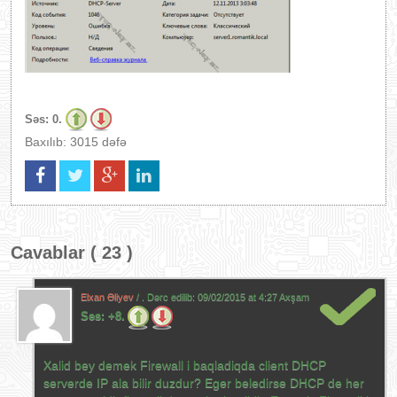
Səs:
0.
Baxılıb: 3015 dəfə
Cavablar ( 23 )
Elxan Əliyev
/ . Dərc edilib:
09/02/2015 at 4:27 Axşam
Səs:
+8.
Xalid bey demek Firewall i baqladiqda client DHCP
serverde IP ala bilir duzdur? Eger beledirse DHCP de her