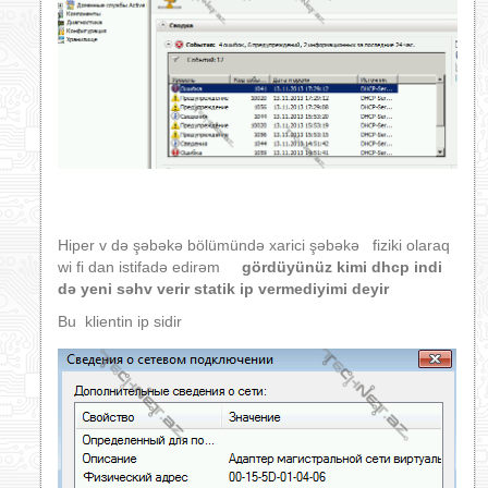
Hiper v də şəbəkə bölümündə xarici şəbəkə fiziki olaraq
wi fi dan istifadə edirəm
gördüyünüz kimi dhcp indi
də yeni səhv verir statik ip vermediyimi deyir
Bu klientin ip sidir