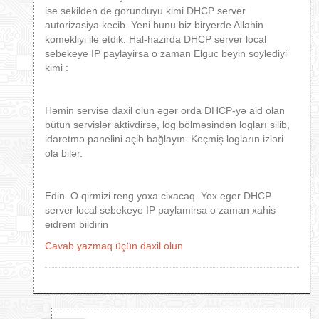
ise sekilden de gorunduyu kimi DHCP server
autorizasiya kecib. Yeni bunu biz biryerde Allahin
komekliyi ile etdik. Hal-hazirda DHCP server local
sebekeye IP paylayirsa o zaman Elguc beyin soylediyi
kimi :
Həmin servisə daxil olun əgər orda DHCP-yə aid olan
bütün servislər aktivdirsə, log bölməsindən logları silib,
idaretmə panelini açib bağlayın. Keçmiş logların izləri
ola bilər.
Edin. O qirmizi reng yoxa cixacaq. Yox eger DHCP
server local sebekeye IP paylamirsa o zaman xahis
eidrem bildirin
Cavab yazmaq üçün daxil olun