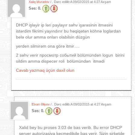
Xaliq Muradov
/ . Dərc edilib:A
09/02/2015 at 4:27 Axşam
Səs:
0.
DHCP işləyir ip ləri paylayır səhv işarəsinin itməsini
istərdim fikrimi yayındırır bu həqiqətən köhnə loglardan
belə olur amma onları olabilsin düzgün
yerden silmirəm ona görə itmir….
2 səhv verir просмотр событий bölümündən logun birini
sildim amma dispecer roli bölümündən itmədi
Cavab yazmaq üçün daxil olun
Elxan Əliyev
/ . Dərc edilib:A
09/02/2015 at 4:27 Axşam
Səs:
0.
Xalid bey bu proses 3:03 de bas verib. Bu error DHCP
server autorizasiya kecmedikde bas verir. Sizin sirketde