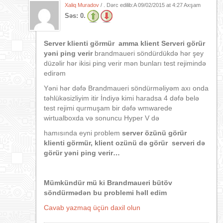
Xaliq Muradov
/ . Dərc edilib:A
09/02/2015 at 4:27 Axşam
Səs:
0.
Server klienti görmür amma klient Serveri görür
yəni ping verir
brandmaueri söndürdükdə hər şey
düzəlir hər ikisi ping verir mən bunları test rejimində
edirəm
Yəni hər dəfə Brandmaueri söndürməliyəm axı onda
təhlükəsizliyim itir İndiyə kimi haradsa 4 dəfə belə
test rejimi qurmuşam bir dəfə wmwarede
wirtualboxda və sonuncu Hyper V də
hamısında eyni problem
server özünü görür
klienti görmür, klient ozünü də görür serveri də
görür yəni ping verir…
Mümkündür mü ki Brandmaueri bütöv
söndürmədən bu problemi həll edim
Cavab yazmaq üçün daxil olun