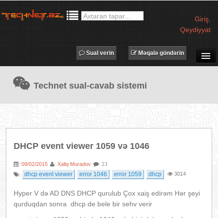
Giriş
,
Qeydiyyat
Sual verin
Məqalə göndərin
SUAL-CAVAB
Technet sual-cavab sistemi
TECHNET TV
MƏQALƏLƏR
İŞ ELANLARI
TƏDBİRLƏR
DHCP event viewer 1059 və 1046
PROQRAMLAR
09/02/2015
Xaliq Muradov
:
:
: 23
AVADANLIQLAR
dhcp event viewer
error 1046
error 1059
dhcp
3014
:
IT LÜĞƏT
Hyper V də AD DNS DHCP qurulub Çox xaiş edirəm Hər şeyi
XƏBƏRLƏR
qurduqdan sonra dhcp de bele bir sehv verir