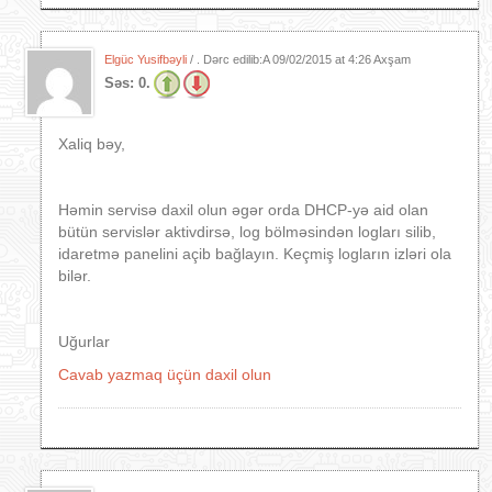
Elgüc Yusifbəyli
/ . Dərc edilib:A
09/02/2015 at 4:26 Axşam
Səs:
0.
Xaliq bəy,
Həmin servisə daxil olun əgər orda DHCP-yə aid olan
bütün servislər aktivdirsə, log bölməsindən logları silib,
idaretmə panelini açib bağlayın. Keçmiş logların izləri ola
bilər.
Uğurlar
Cavab yazmaq üçün daxil olun