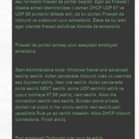
sey normaldir firewall da portlar baqlidir. Eger siz Firewall i
disable etmek istemirsinizse o zaman DHCP UDP 67 ve
UDP 68 portlarini istifade edir, siz bu portlari Firewall da
inbound ve outbound ucun acmalisiniz. Elece de bu isleri
eger clientde firewall aktivdirse klientde de etmelisiniz
Firewall da portlari acmaq ucun asaqidaki emeliyyati
etmelisiniz
Start-Administrative tools- Windows firewal and advanced
secirity secirik. Acilan pencerede inbound rules un uzerinde
saq duymeni sixiriq, New rule secirik. Acilan pencerede
ports secirik NEXT secirik, sonra UDP secimini edirik ve
uyqun bolmeye 67,68 yaziriq, next secirik. Allow the
connection secirik next secirik, Bundan sonra private,
domain ve public in her ucunu secirik next secirik,yeni
yaradilmis Rule ye ad veririk meselen: Allow DHCP inbount
connections. Finish sixiriq.
Eyni emeliyyati Outbound rule ucun de edirik.