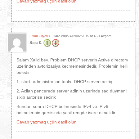
Cavab yazmaq üçün daxil olun
Elxan Əliyev
/ . Dərc edilib:A
09/02/2015 at 4:21 Axşam
Səs:
0.
Salam Xalid bey. Problem DHCP serverin Active directory
uzerinden avtorizasiya kecmemesindedir. Problemin helli
beledir
1. start- administration tools- DHCP serveri aciriq
2. Acilan pencerede server adinin uzerinde saq duymeni
sixib autorise secirik
Bundan sonra DHCP bolmesinde IPv4 ve IP v6
bolmelerinin qarsisinda yasil rengde isare olmalidir
Cavab yazmaq üçün daxil olun