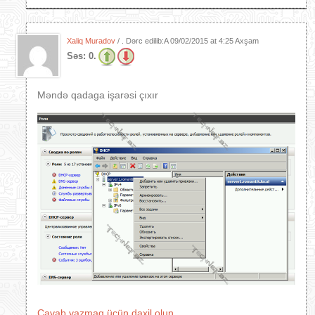
Xaliq Muradov
/ . Dərc edilib:A
09/02/2015 at 4:25 Axşam
Səs:
0.
Məndə qadaga işarəsi çıxır
Cavab yazmaq üçün daxil olun