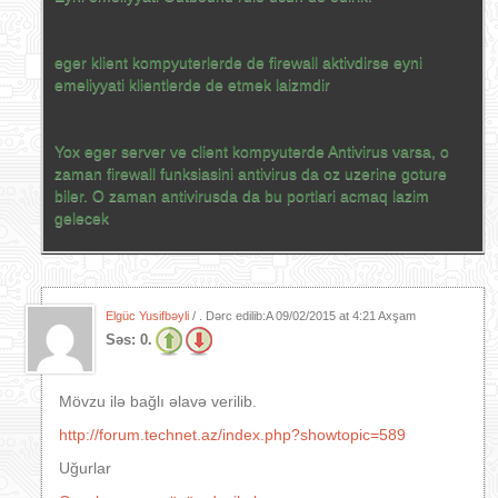
eger klient kompyuterlerde de firewall aktivdirse eyni
emeliyyati klientlerde de etmek laizmdir
Yox eger server ve client kompyuterde Antivirus varsa, o
zaman firewall funksiasini antivirus da oz uzerine goture
biler. O zaman antivirusda da bu portlari acmaq lazim
gelecek
Elgüc Yusifbəyli
/ . Dərc edilib:A
09/02/2015 at 4:21 Axşam
Səs:
0.
Mövzu ilə bağlı əlavə verilib.
http://forum.technet.az/index.php?showtopic=589
Uğurlar