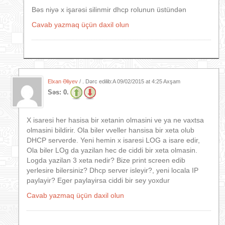
Bəs niyə x işarəsi silinmir dhcp rolunun üstündən
Cavab yazmaq üçün daxil olun
Elxan Əliyev
/ . Dərc edilib:A
09/02/2015 at 4:25 Axşam
Səs:
0.
X isaresi her hasisa bir xetanin olmasini ve ya ne vaxtsa
olmasini bildirir. Ola biler vveller hansisa bir xeta olub
DHCP serverde. Yeni hemin x isaresi LOG a isare edir,
Ola biler LOg da yazilan hec de ciddi bir xeta olmasin.
Logda yazilan 3 xeta nedir? Bize print screen edib
yerlesire bilersiniz? Dhcp server isleyir?, yeni locala IP
paylayir? Eger paylayirsa ciddi bir sey yoxdur
Cavab yazmaq üçün daxil olun