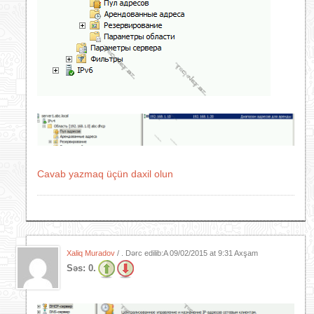
Cavab yazmaq üçün daxil olun
Xaliq Muradov
/ . Dərc edilib:A
09/02/2015 at 9:31 Axşam
Səs:
0.