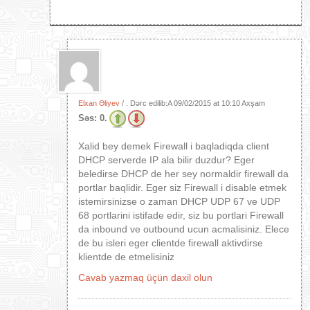
Elxan Əliyev
/ . Dərc edilib:A
09/02/2015 at 10:10 Axşam
Səs:
0.
Xalid bey demek Firewall i baqladiqda client
DHCP serverde IP ala bilir duzdur? Eger
beledirse DHCP de her sey normaldir firewall da
portlar baqlidir. Eger siz Firewall i disable etmek
istemirsinizse o zaman DHCP UDP 67 ve UDP
68 portlarini istifade edir, siz bu portlari Firewall
da inbound ve outbound ucun acmalisiniz. Elece
de bu isleri eger clientde firewall aktivdirse
klientde de etmelisiniz
Cavab yazmaq üçün daxil olun