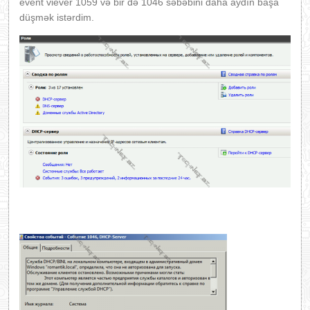
event viever 1059 və bir də 1046 səbəbini daha aydın başa
düşmək istərdim.