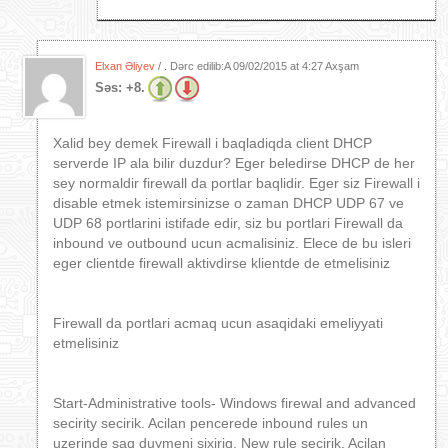
Elxan Əliyev
/ . Dərc edilib:A
09/02/2015 at 4:27 Axşam
Səs:
+8.
Xalid bey demek Firewall i baqladiqda client DHCP
serverde IP ala bilir duzdur? Eger beledirse DHCP de her
sey normaldir firewall da portlar baqlidir. Eger siz Firewall i
disable etmek istemirsinizse o zaman DHCP UDP 67 ve
UDP 68 portlarini istifade edir, siz bu portlari Firewall da
inbound ve outbound ucun acmalisiniz. Elece de bu isleri
eger clientde firewall aktivdirse klientde de etmelisiniz
Firewall da portlari acmaq ucun asaqidaki emeliyyati
etmelisiniz
Start-Administrative tools- Windows firewal and advanced
secirity secirik. Acilan pencerede inbound rules un
uzerinde saq duymeni sixiriq, New rule secirik. Acilan