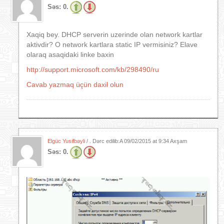
Səs:
0.
Xaqiq bey. DHCP serverin uzerinde olan network kartlar
aktivdir? O network kartlara static IP vermisiniz? Elave
olaraq asaqidaki linke baxin
http://support.microsoft.com/kb/298490/ru
Cavab yazmaq üçün daxil olun
Elgüc Yusifbəyli
/ . Dərc edilib:A
09/02/2015 at 9:34 Axşam
Səs:
0.