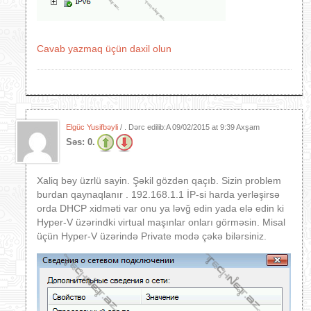
Cavab yazmaq üçün daxil olun
Elgüc Yusifbəyli
/ . Dərc edilib:A
09/02/2015 at 9:39 Axşam
Səs:
0.
Xaliq bəy üzrlü sayin. Şəkil gözdən qaçıb. Sizin problem
burdan qaynaqlanır . 192.168.1.1 İP-si harda yerləşirsə
orda DHCP xidməti var onu ya ləvğ edin yada elə edin ki
Hyper-V üzərindki virtual maşınlar onları görməsin. Misal
üçün Hyper-V üzərində Private modə çəkə bilərsiniz.