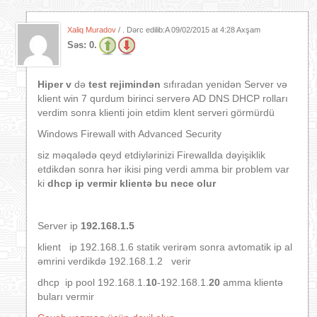
Xaliq Muradov
/ . Dərc edilib:A
09/02/2015 at 4:28 Axşam
Səs:
0.
Hiper v
də
test rejimindən
sıfıradan yenidən Server və
klient win 7 qurdum birinci serverə AD DNS DHCP rolları
verdim sonra klienti join etdim klent serveri görmürdü
Windows Firewall with Advanced Security
siz məqalədə qeyd etdiylərinizi Firewallda dəyişiklik
etdikdən sonra hər ikisi ping verdi amma bir problem var
ki
dhcp ip vermir klientə bu nece olur
Server ip
192.168.1.5
klient ip 192.168.1.6 statik verirəm sonra avtomatik ip al
əmrini verdikdə 192.168.1.2 verir
dhcp ip pool 192.168.1.
10
-192.168.1.
20
amma klientə
buları vermir