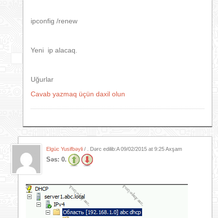
ipconfig /renew
Yeni ip alacaq.
Uğurlar
Cavab yazmaq üçün daxil olun
Elgüc Yusifbəyli
/ . Dərc edilib:A
09/02/2015 at 9:25 Axşam
Səs:
0.