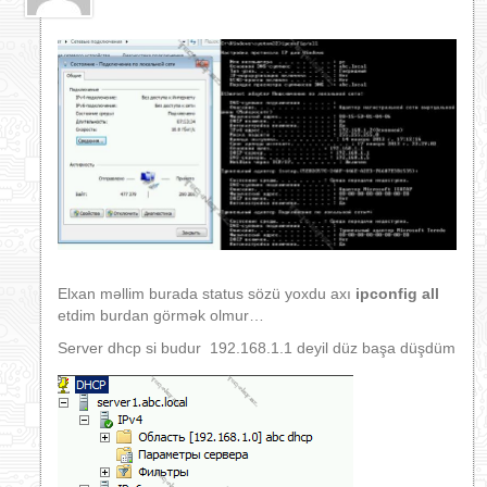
Elxan məllim burada status sözü yoxdu axı
ipconfig all
etdim burdan görmək olmur…
Server dhcp si budur 192.168.1.1 deyil düz başa düşdüm