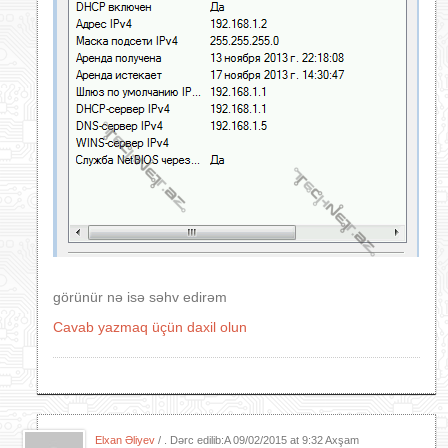
görünür nə isə səhv edirəm
Cavab yazmaq üçün daxil olun
Elxan Əliyev
/ . Dərc edilib:A
09/02/2015 at 9:32 Axşam