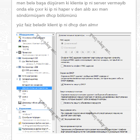
mən belə başa düşürəm ki klientə ip ni server verməyib
onda elə çıxır ki ip ni haper v dən alıb axı mən
söndürmüşəm dhcp bölümünü
yüz faiz belədir klient ip ni dhcp dən almır