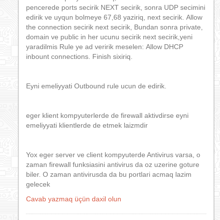
pencerede ports secirik NEXT secirik, sonra UDP secimini
edirik ve uyqun bolmeye 67,68 yaziriq, next secirik. Allow
the connection secirik next secirik, Bundan sonra private,
domain ve public in her ucunu secirik next secirik,yeni
yaradilmis Rule ye ad veririk meselen: Allow DHCP
inbount connections. Finish sixiriq.
Eyni emeliyyati Outbound rule ucun de edirik.
eger klient kompyuterlerde de firewall aktivdirse eyni
emeliyyati klientlerde de etmek laizmdir
Yox eger server ve client kompyuterde Antivirus varsa, o
zaman firewall funksiasini antivirus da oz uzerine goture
biler. O zaman antivirusda da bu portlari acmaq lazim
gelecek
Cavab yazmaq üçün daxil olun