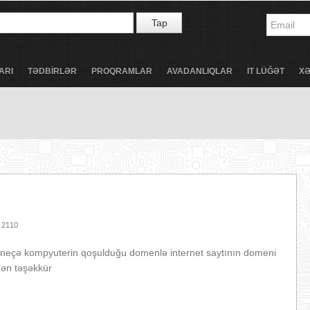
Tap
ARI
TƏDBİRLƏR
PROQRAMLAR
AVADANLIQLAR
IT LÜĞƏT
X
2110
ir neçə kompyuterin qoşulduğu domenlə internet saytının domeni
dən təşəkkür