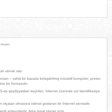
44 Axşam
zah etmək olar:
n – vahid bir bazada birləşdirilmiş müxtəlif kompüter, printer,
nin bir formasıdır.
ə qeydiyyatdan keçirilən, İnternet üzərində sizi identifikasiya
n əlçatan olmasına xidmət göstərən bir İnternet servisidir.
qli anlayışlardır. Ama misal olaraq sizin