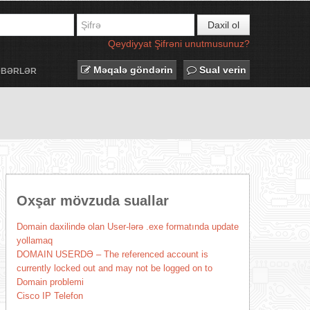
Daxil ol
Qeydiyyat
Şifrəni unutmusunuz?
Məqalə göndərin
Sual verin
ƏBƏRLƏR
Oxşar mövzuda suallar
Domain daxilində olan User-lərə .exe formatında update
yollamaq
DOMAIN USERDƏ – The referenced account is
currently locked out and may not be logged on to
Domain problemi
Cisco IP Telefon