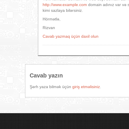
http://www.example.com
domain adınız var və 
kimi sazlaya bilərsiniz.
Hörmətlə,
Rizvan
Cavab yazmaq üçün daxil olun
Cavab yazın
Şərh yaza bilmək üçün
giriş etməlisiniz
.