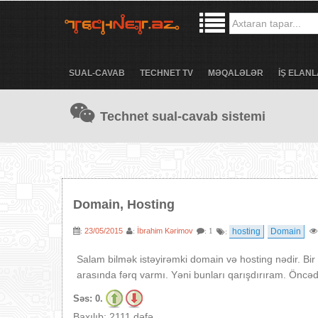
SUAL-CAVAB
TECHNET TV
MƏQALƏLƏR
İŞ ELANL
Technet sual-cavab sistemi
Domain, Hosting
23/05/2015
İbrahim Kərimov
hosting
Domain
:
:
: 1
:
Salam bilmək istəyirəmki domain və hosting nədir. B
arasında fərq varmı. Yəni bunları qarışdırıram. Öncə
Səs:
0.
Baxılıb: 2111 dəfə