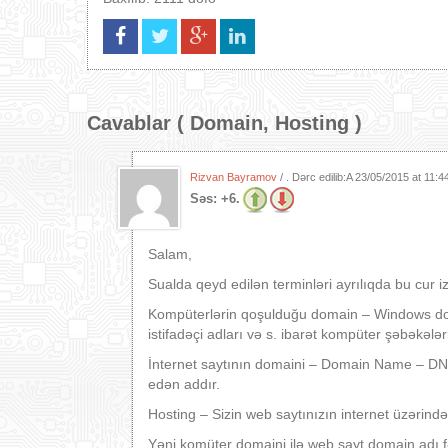
Cavablar (
Domain, Hosting
)
Rizvan Bayramov
/ . Dərc edilib:A
23/05/2015 at 11:
Səs:
+6.
Salam,
Sualda qeyd edilən terminləri ayrılıqda bu cur i
Kompüterlərin qoşulduğu domain – Windows domai
istifadəçi adları və s. ibarət kompüter şəbəkələri
İnternet saytının domaini – Domain Name – DNS-d
edən addır.
Hosting – Sizin web saytınızın internet üzərində
Yəni komüter domaini ilə web sayt domain adı fər