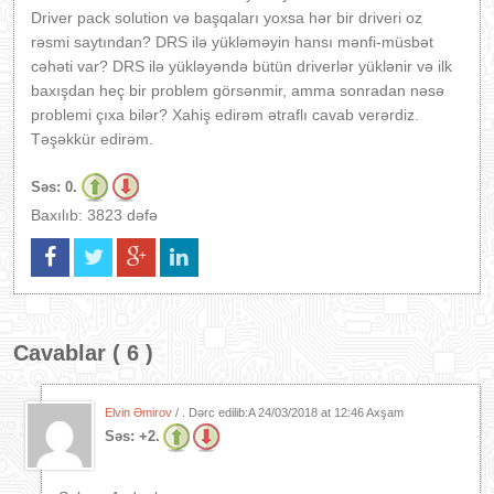
Driver pack solution və başqaları yoxsa hər bir driveri oz
rəsmi saytından? DRS ilə yükləməyin hansı mənfi-müsbət
cəhəti var? DRS ilə yükləyəndə bütün driverlər yüklənir və ilk
baxışdan heç bir problem görsənmir, amma sonradan nəsə
problemi çıxa bilər? Xahiş edirəm ətraflı cavab verərdiz.
Təşəkkür edirəm.
Səs:
0.
Baxılıb: 3823 dəfə
Cavablar ( 6 )
Elvin Əmirov
/ . Dərc edilib:A
24/03/2018 at 12:46 Axşam
Səs:
+2.