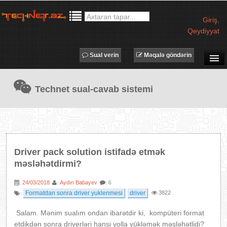
Giriş
,
Qeydiyyat
Sual verin
Məqalə göndərin
SUAL-CAVAB
Technet sual-cavab sistemi
TECHNET TV
MƏQALƏLƏR
İŞ ELANLARI
TƏDBİRLƏR
Driver pack solution istifadə etmək
PROQRAMLAR
məsləhətdirmi?
AVADANLIQLAR
24/03/2018
Aydın Babayev
:
:
: 6
IT LÜĞƏT
Formatdan sonra driver yuklenmesi
driver
3822
:
XƏBƏRLƏR
Salam. Mənim sualım ondan ibarətdir ki, kompüteri format
etdikdən sonra driverləri hansi yolla yükləmək məsləhətlidi?