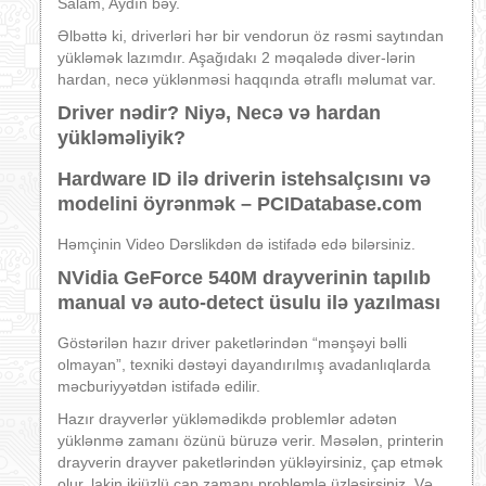
Salam, Aydın bəy.
Əlbəttə ki, driverləri hər bir vendorun öz rəsmi saytından
yükləmək lazımdır. Aşağıdakı 2 məqalədə diver-lərin
hardan, necə yüklənməsi haqqında ətraflı məlumat var.
Driver nədir? Niyə, Necə və hardan
yükləməliyik?
Hardware ID ilə driverin istehsalçısını və
modelini öyrənmək – PCIDatabase.com
Həmçinin Video Dərslikdən də istifadə edə bilərsiniz.
NVidia GeForce 540M drayverinin tapılıb
manual və auto-detect üsulu ilə yazılması
Göstərilən hazır driver paketlərindən “mənşəyi bəlli
olmayan”, texniki dəstəyi dayandırılmış avadanlıqlarda
məcburiyyətdən istifadə edilir.
Hazır drayverlər yükləmədikdə problemlər adətən
yüklənmə zamanı özünü büruzə verir. Məsələn, printerin
drayverin drayver paketlərindən yükləyirsiniz, çap etmək
olur, lakin ikiüzlü çap zamanı problemlə üzləşirsiniz. Və