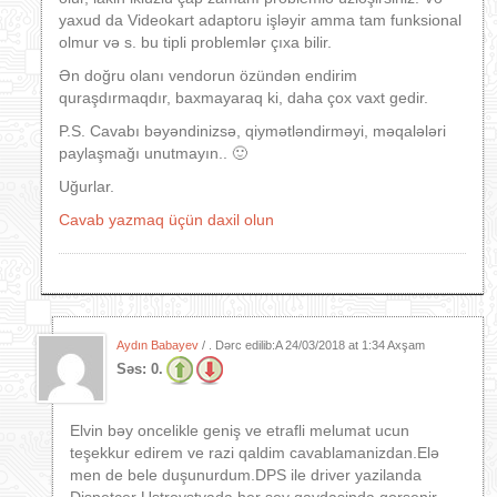
yaxud da Videokart adaptoru işləyir amma tam funksional
olmur və s. bu tipli problemlər çıxa bilir.
Ən doğru olanı vendorun özündən endirim
quraşdırmaqdır, baxmayaraq ki, daha çox vaxt gedir.
P.S. Cavabı bəyəndinizsə, qiymətləndirməyi, məqalələri
paylaşmağı unutmayın.. 🙂
Uğurlar.
Cavab yazmaq üçün daxil olun
Aydın Babayev
/ . Dərc edilib:A
24/03/2018 at 1:34 Axşam
Səs:
0.
Elvin bəy oncelikle geniş ve etrafli melumat ucun
teşekkur edirem ve razi qaldim cavablamanizdan.Elə
men de bele duşunurdum.DPS ile driver yazilanda