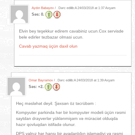
Aydın Babayev
/ . Dərc edilib:A
24/03/2018 at 1:37 Axşam
Səs:
0.
Elvin bey teşekkur edirem cavabiniz ucun.Cox servisde
bele edirler tezbazar olmasi ucun.
Cavab yazmaq üçün daxil olun
Omar Bayramov
/ . Dərc edilib:A
24/03/2018 at 1:39 Axşam
Səs:
+2.
Heç məsləhət deyil. Şəxsən öz təcrübəm :
Kompyuter parkinda hər bir kompyuter modeli üçün rəsmi
saytdan drayverlər yüklənmişəm və müraciət olduqda
hazır qovluqdan istifadə olunur.
DPS yalnız hər hansı bir avadanlığın işləmədiyi və rəsmi