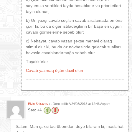
saytımıza verdikləri fayda hesablanır və prioritetləri
təyin olunur;
b) Ən yaxşı cavab seçilən cavab sıralamada ən önə
çıxır ki, bu da digər istifadəçilərin bir başa ən uyğun
cavabı görmələrinə səbəb olur;
c) Nəhayət, cavab yazan şəxsə mənəvi olaraq
stimul olur ki, bu da öz növbəsində gələcək sualları
həvəslə cavablandırmağa səbəb olur.
Təşəkkürlər.
Cavab yazmaq üçün daxil olun
Elvin Shirazov
/ . Dərc edilib:A
24/03/2018 at 12:46 Axşam
Səs:
+4.
Salam. Mən şəxsi təcrübəmdən deyə bilərəm ki, məsləhət