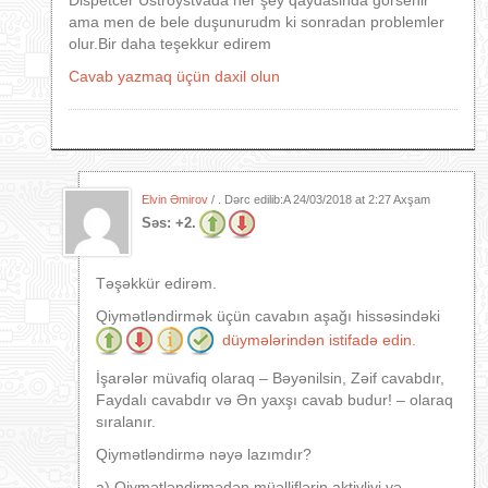
Dispetcer Ustroystvada her şey qaydasinda gorsenir
ama men de bele duşunurudm ki sonradan problemler
olur.Bir daha teşekkur edirem
Cavab yazmaq üçün daxil olun
Elvin Əmirov
/ . Dərc edilib:A
24/03/2018 at 2:27 Axşam
Səs:
+2.
Təşəkkür edirəm.
Qiymətləndirmək üçün cavabın aşağı hissəsindəki
düymələrindən istifadə edin.
İşarələr müvafiq olaraq – Bəyənilsin, Zəif cavabdır,
Faydalı cavabdır və Ən yaxşı cavab budur! – olaraq
sıralanır.
Qiymətləndirmə nəyə lazımdır?
a) Qiymətləndirmədən müəlliflərin aktivliyi və