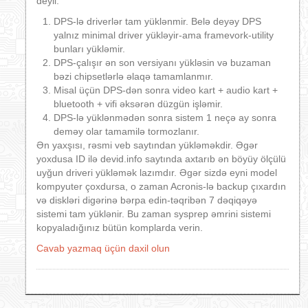
deyil.
DPS-lə driverlər tam yüklənmir. Belə deyəy DPS
yalnız minimal driver yükləyir-ama framevork-utility
bunları yükləmir.
DPS-çalışır ən son versiyanı yükləsin və buzaman
bəzi chipsetlərlə əlaqə tamamlanmır.
Misal üçün DPS-dən sonra video kart + audio kart +
bluetooth + vifi əksərən düzgün işləmir.
DPS-lə yüklənmədən sonra sistem 1 neçə ay sonra
deməy olar tamamilə tormozlanır.
Ən yaxşısı, rəsmi veb saytından yükləməkdir. Əgər
yoxdusa ID ilə devid.info saytında axtarıb ən böyüy ölçülü
uyğun driveri yükləmək lazımdır. Əgər sizdə eyni model
kompyuter çoxdursa, o zaman Acronis-lə backup çıxardın
və diskləri digərinə bərpa edin-təqribən 7 dəqiqəyə
sistemi tam yüklənir. Bu zaman sysprep əmrini sistemi
kopyaladığınız bütün komplarda verin.
Cavab yazmaq üçün daxil olun