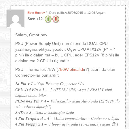
Elvin Əmirov
/ . Dərc edilib:A
30/06/2015 at 12:06 Axşam
Səs:
+12.
Salam, Ömər bəy.
PSU (Power Supply Unit)-nun üzərində DUAL-CPU
yazılmağına ehtiyac yoxdur. Əgər CPU ATX12V (P4 – 4
pinli) ilə qidalanırsa – bu 1 CPU, əgər EPS12V (8 pinli) ilə
qidalanırsa 2 CPU-lu üçündür.
PSU – Termaltek 75W (
750W olmalıdır
?) üzərində olan
Connector-lar bunlardır:
24 Pin x 1 –
Yəni Primary Connector / P1
CPU 4+4 Pin x 1 –
2 ATX12V (P4) və ya 1 EPS12V kimi
istifadə oluna bilər.
PCI-e 6+2 Pin x 4 –
Videokartlar üçün əlavə qida (EPS12V ilə
səhv salmaq olmaz!!!)
SATA x 8 –
Sata avadanlıqlar üçün
4 Pin Peripheral x 4 –
Molex connectorları – Cooler və s. üçün
4 Pin Floppy x 1 –
Floppy üçün qida (Tarix muzeyi üçün 😉 )