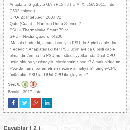
Anaplata- Gigabyte GA-7PESH3 ( E-ATX, LGA-2011, İntel
C602 chipset)
CPU- 2x İntel Xeon 2609 V2
Qutu (Case) – Nanoxia Deep Silence 2
PSU – Thermaltake Smart 75vv
GPU – Nvidia Quadro K4200
Məsələ budur ki, almaq istədiyim PSU-da 8 pinli cable-dan
4 ədəddir. Anaplatadakı hər PSU üçün ayrıca 8 pinli cable
olmalıdır. Amma bu PSU-nun xüsusiyyətlərində Dual-CPU
üçün olduöu yazılmayıb. Məsləhətiniz nədir? Almalı olduğum
PSu-da hansı parametrləri nəzərə almalıyam? Single-CPU
üçün olan PSU-lar DUal-CPU ilə işləyərmi?
Səs:
0.
Baxılıb: 3017 dəfə
Cavablar ( 2 )