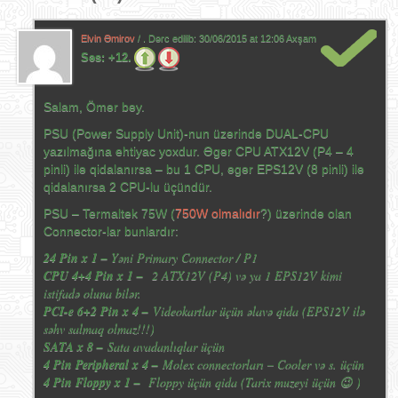
Elvin Əmirov
/ . Dərc edilib:
30/06/2015 at 12:06 Axşam
Səs:
+12.
Salam, Ömər bəy.
PSU (Power Supply Unit)-nun üzərində DUAL-CPU
yazılmağına ehtiyac yoxdur. Əgər CPU ATX12V (P4 – 4
pinli) ilə qidalanırsa – bu 1 CPU, əgər EPS12V (8 pinli) ilə
qidalanırsa 2 CPU-lu üçündür.
PSU – Termaltek 75W (
750W olmalıdır
?) üzərində olan
Connector-lar bunlardır:
24 Pin x 1 –
Yəni Primary Connector / P1
CPU 4+4 Pin x 1 –
2 ATX12V (P4) və ya 1 EPS12V kimi
istifadə oluna bilər.
PCI-e 6+2 Pin x 4 –
Videokartlar üçün əlavə qida (EPS12V ilə
səhv salmaq olmaz!!!)
SATA x 8 –
Sata avadanlıqlar üçün
4 Pin Peripheral x 4 –
Molex connectorları – Cooler və s. üçün
4 Pin Floppy x 1 –
Floppy üçün qida (Tarix muzeyi üçün 😉 )