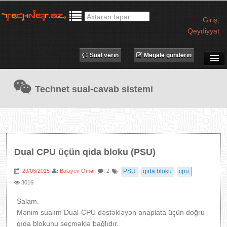
Giriş
,
Qeydiyyat
Sual verin
Məqalə göndərin
SUAL-CAVAB
Technet sual-cavab sistemi
TECHNET TV
MƏQALƏLƏR
İŞ ELANLARI
TƏDBİRLƏR
Dual CPU üçün qida bloku (PSU)
PROQRAMLAR
29/06/2015
Balayev Ömər
PSU
qida bloku
cpu
:
:
: 2
:
AVADANLIQLAR
3016
IT LÜĞƏT
Salam.
XƏBƏRLƏR
Mənim sualım Dual-CPU dəstəkləyən anaplata üçün doğru
qıda blokunu seçməklə bağlıdır.