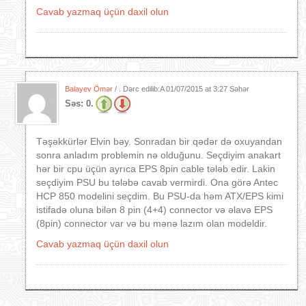
Cavab yazmaq üçün daxil olun
Balayev Ömər
/ . Dərc edilib:A
01/07/2015 at 3:27 Səhər
Səs:
0.
Təşəkkürlər Elvin bəy. Sonradan bir qədər də oxuyandan
sonra anladım problemin nə olduğunu. Seçdiyim anakart
hər bir cpu üçün ayrıca EPS 8pin cable tələb edir. Lakin
seçdiyim PSU bu tələbə cavab vermirdi. Ona görə Antec
HCP 850 modelini seçdim. Bu PSU-da həm ATX/EPS kimi
istifadə oluna bilən 8 pin (4+4) connector və əlavə EPS
(8pin) connector var və bu mənə lazım olan modeldir.
Cavab yazmaq üçün daxil olun