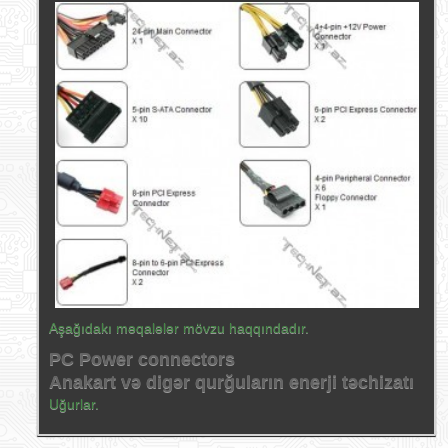
Aşağıdakı məqalələr mövzu haqqındadır.
PC Power connectors
Anakart və digər qurğuların enerji təchizatı
Uğurlar.