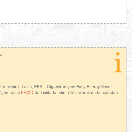
am
örə bilmirik. Lakin, EES – Gigabyt-ın yeni Easy Energy Saver
t üçün rəsmi
KEÇİD
-dən istifadə edin. Utiliti silərək də bu xətadan