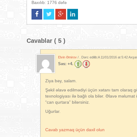
Baxılıb: 1776 dəfə
Cavablar ( 5 )
Elvin Əmirov
/ . Dərc edilib:A
11/01/2016 at 5:42 Axş
Səs:
+4.
Ziya bəy, salam.
Şəkil əlavə edilmədiyi üçün xətanı tam olaraq g
texnologiyası ilə bağlı ola bilər. Əlavə məluma
“can qurtara” bilərsiniz.
Uğurlar.
Cavab yazmaq üçün daxil olun