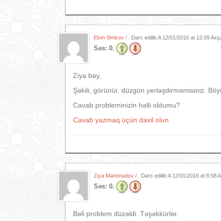
Elvin Əmirov
/ . Dərc edilib:A
12/01/2016 at 12:09 Ax
Səs:
0.
Ziya bəy,
Şəkili, görünür, düzgün yerləşdirməmisiniz. Bö
Cavab probleminizin həlli oldumu?
Cavab yazmaq üçün daxil olun
Ziya Məmmədov
/ . Dərc edilib:A
12/01/2016 at 8:58
Səs:
0.
Bəli problem düzəldi. Təşəkkürlər.