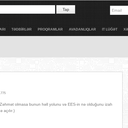
Tap
ARI
TƏDBİRLƏR
PROQRAMLAR
AVADANLIQLAR
IT LÜĞƏT
X
775
 Zəhmət olmasa bunun həll yolunu və EES-in nə olduğunu izah
açılır.)