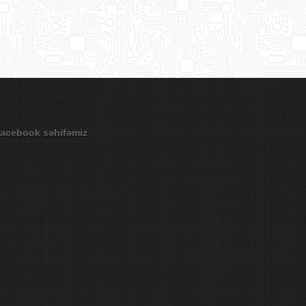
acebook səhifəmiz