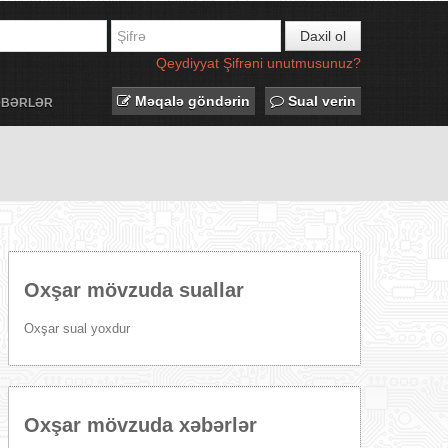
Daxil ol
Qeydiyyat
Şifrəni unutmusunuz?
Məqalə göndərin
Sual verin
ƏBƏRLƏR
Oxşar mövzuda suallar
Oxşar sual yoxdur
Oxşar mövzuda xəbərlər