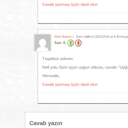
Cavab yazmaq üçün daxil olun
Elvin Əmirov
/ . Dərc edilib:A
13/01/2016 at 5:40 Axş
Səs:
0.
Təşəkkür edirəm.
Həll yolu Sizin üçün uyğun oldusa, cavabı “Uy
Hörmətlə,
Cavab yazmaq üçün daxil olun
Cavab yazın