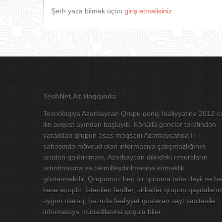
Şərh yaza bilmək üçün
giriş etməlisiniz
.
TechNet.Az Haqqında
Texnologiya Azərbaycan Qrupu geniş fəaliyyətinə 2012-ci
ilin avqust ayından başlayıb. Könüllü gənclər tərəfindən
yaradılan qrupun əsas məqsədi Azərbaycanda İT
sahəsində mövcud olan informasiya çatışmazlığının
aradan qaldırılması, Azərbaycan dilindəki resursların
artırılmasına və təkmilləşdirilməsinə köməklik
göstərməkdir. Qrupumuz heç bir quruma tabe deyil və hə
kəsə açıqdır. İstənilən fərdlər, şirkətlər qrupun qaydaları
uyğun olaraq, hazırda fəaliyyət göstərən sayt vasitəsilə
informasiya mübadiləsinə qoşula bilər.