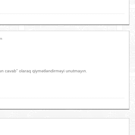
am
ğun cavab” olaraq qiymətləndirməyi unutmayın.