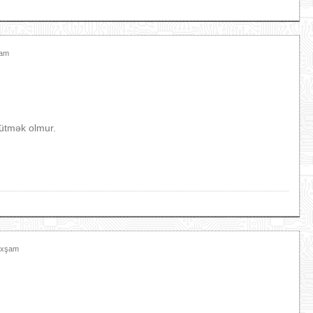
şam
yütmək olmur.
 Axşam