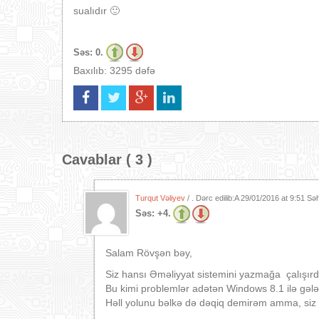
sualıdır 🙂
Səs:
0.
Baxılıb: 3295 dəfə
Cavablar ( 3 )
Turqut Vəliyev
/ . Dərc edilib:A
29/01/2016 at 9:51 Sə
Səs:
+4.
Salam Rövşən bəy,
Siz hansı Əməliyyat sistemini yazmağa çalışırdı
Bu kimi problemlər adətən Windows 8.1 ilə gələ
Həll yolunu bəlkə də dəqiq demirəm amma, siz 