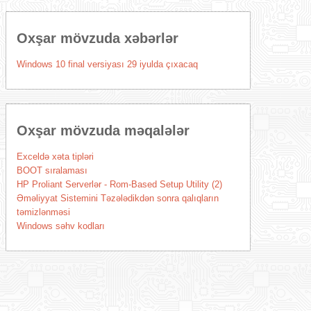
Oxşar mövzuda xəbərlər
Windows 10 final versiyası 29 iyulda çıxacaq
Oxşar mövzuda məqalələr
Exceldə xəta tipləri
BOOT sıralaması
HP Proliant Serverlər - Rom-Based Setup Utility (2)
Əməliyyat Sistemini Təzələdikdən sonra qalıqların
təmizlənməsi
Windows səhv kodları