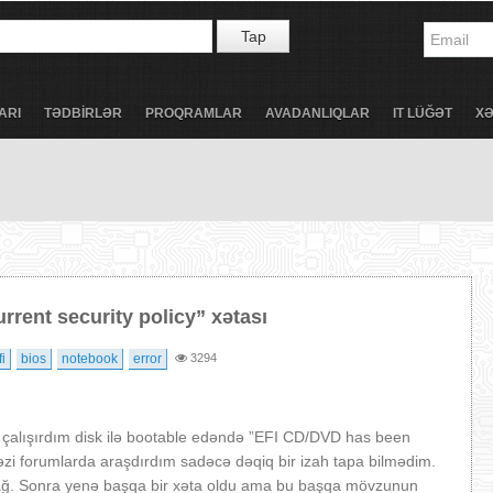
Tap
ARI
TƏDBİRLƏR
PROQRAMLAR
AVADANLIQLAR
IT LÜĞƏT
X
rent security policy” xətası
i
bios
notebook
error
3294
çalışırdım disk ilə bootable edəndə ”EFI CD/DVD has been
 Bəzi forumlarda araşdırdım sadəcə dəqiq bir izah tapa bilmədim.
ncağ. Sonra yenə başqa bir xəta oldu ama bu başqa mövzunun