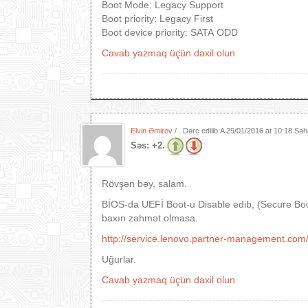
Boot Mode: Legacy Support
Boot priority: Legacy First
Boot device priority: SATA ODD
Cavab yazmaq üçün daxil olun
Elvin Əmirov
/ . Dərc edilib:A
29/01/2016 at 10:18 Səh
Səs:
+2.
Rövşən bəy, salam.
BİOS-da UEFİ Boot-u Disable edib, (Secure Boo
baxın zəhmət olmasa.
http://service.lenovo.partner-management.com
Uğurlar.
Cavab yazmaq üçün daxil olun