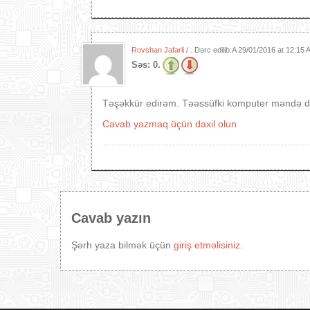
Rovshan Jafarli
/ . Dərc edilib:A
29/01/2016 at 12:15
Səs:
0.
Təşəkkür edirəm. Təəssüfki komputer məndə dey
Cavab yazmaq üçün daxil olun
Cavab yazın
Şərh yaza bilmək üçün
giriş etməlisiniz
.