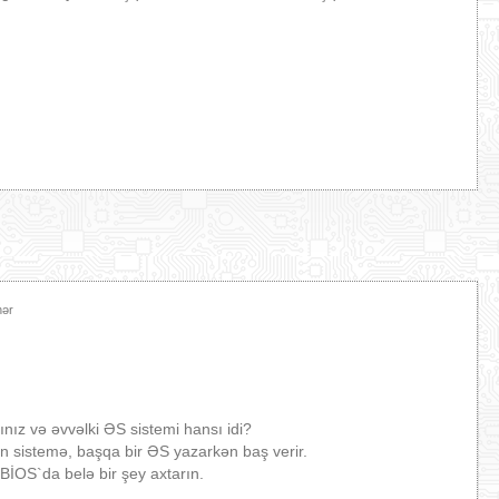
hər
nız və əvvəlki ƏS sistemi hansı idi?
n sistemə, başqa bir ƏS yazarkən baş verir.
BİOS`da belə bir şey axtarın.