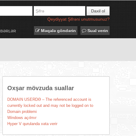
Daxil ol
Qeydiyyat
Şifrəni unutmusunuz?
Məqalə göndərin
Sual verin
ƏBƏRLƏR
Oxşar mövzuda suallar
DOMAIN USERDƏ – The referenced account is
currently locked out and may not be logged on to
Domain problemi
Windows açılmır
Hyper V qurulanda xəta verir