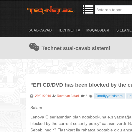
SUAL-CAVAB
TECHNET TV
MƏQALƏLƏR
İŞ ELANL
Technet sual-cavab sistemi
”EFI CD/DVD has been blocked by the cur
29/01/2016
Rovshan Jafarli
Əməliyyat sistemi
uef
:
:
: 3
:
Salam.
Lenova G seriasından olan notebookuna ə.s yazmağa 
blocked by the current security policy” xətasın verdi.
Səbəbi nədir? Flashkart ilə rahatca bootable oldu a