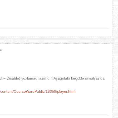
ər
t – Disable) yoxlamaq lazımdır. Aşağıdakı keçiddə simulyasida
/content/CourseWarePublic/18359/player.html