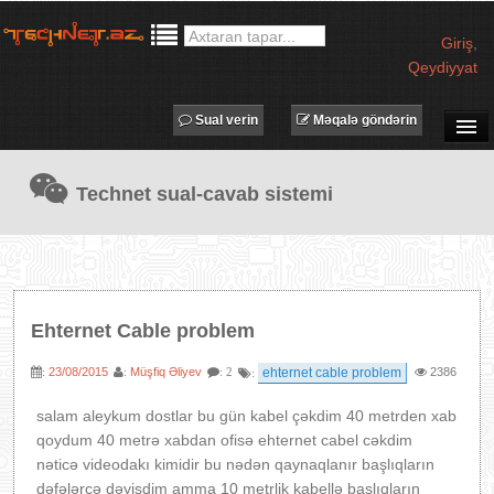
Giriş
,
Qeydiyyat
Sual verin
Məqalə göndərin
SUAL-CAVAB
Technet sual-cavab sistemi
TECHNET TV
MƏQALƏLƏR
İŞ ELANLARI
TƏDBİRLƏR
Ehternet Cable problem
PROQRAMLAR
23/08/2015
Müşfiq Əliyev
ehternet cable problem
2386
:
:
: 2
:
AVADANLIQLAR
IT LÜĞƏT
salam aleykum dostlar bu gün kabel çəkdim 40 metrden xab
qoydum 40 metrə xabdan ofisə ehternet cabel cəkdim
XƏBƏRLƏR
nəticə videodakı kimidir bu nədən qaynaqlanır başlıqların
dəfələrcə dəyişdim amma 10 metrlik kabellə başlıqların