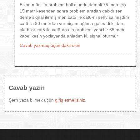
Elxan müəllim problem həll olundu deməli 75 metr içiş
15 metr kəsəndən sonra problem aradan qalxdı sən
demə siqnal itirmiş mən cat5 ilə cat6-nı səhv salmışdım
cat6 ilə 90 metrdən vermişəm ağlıma gəlmədi ki, fərq
ola bilər cat5 ilə cat6-da elə problemi yeni bir 65 metr
kabel kəsin yoxlayanda anladım ki, siqnal ötürmür
Cavab yazmaq üçün daxil olun
Cavab yazın
Şərh yaza bilmək üçün
giriş etməlisiniz
.