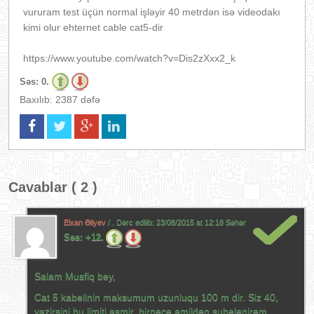
vururam test üçün normal işləyir 40 metrdən isə videodakı
kimi olur ehternet cable cat5-dir
https://www.youtube.com/watch?v=Dis2zXxx2_k
Səs:
0.
Baxılıb: 2387 dəfə
Cavablar ( 2 )
Elxan Əliyev
/ . Dərc edilib:
23/08/2015 at 12:18 Səhər
Səs:
+12.
Salam Musfiq bey,
Cat 5 kabelinin maksumum uzunluqu 100 m dir. Siz 40,
yazirsini bu limiti asmir. birnece amilden subelenirem