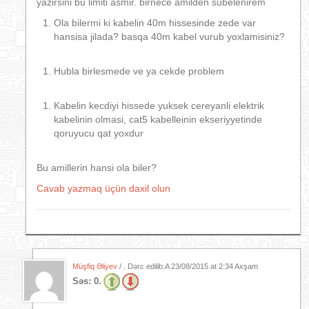
yazirsini bu limiti asmir. birnece amilden subelenirem
Ola bilermi ki kabelin 40m hissesinde zede var
hansisa jilada? basqa 40m kabel vurub yoxlamisiniz?
Hubla birlesmede ve ya cekde problem
Kabelin kecdiyi hissede yuksek cereyanli elektrik
kabelinin olmasi, cat5 kabelleinin ekseriyyetinde
qoruyucu qat yoxdur
Bu amillerin hansi ola biler?
Cavab yazmaq üçün daxil olun
Müşfiq Əliyev
/ . Dərc edilib:A
23/08/2015 at 2:34 Axşam
Səs:
0.