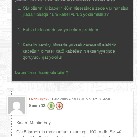
Ola bilermi ki kabelin 40m hissesinde zede var hansisa
jilada? basqa 40m kabel vurub yoxlamisiniz?
Hubla birlesmede ve ya cekde problem
Kabelin kecdiyi hissede yuksek cereyanli elektrik
kabelinin olmasi, cat5 kabelleinin ekseriyyetinde
qoruyucu qat yoxdur
Bu amillerin hansi ola biler?
Elxan Əliyev
/ . Dərc edilib:A
23/08/2015 at 12:18 Səhər
Səs:
+12.
Salam Musfiq bey,
Cat 5 kabelinin maksumum uzunluqu 100 m dir. Siz 40,