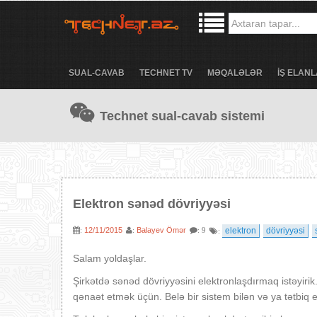
SUAL-CAVAB
TECHNET TV
MƏQALƏLƏR
İŞ ELANL
Technet sual-cavab sistemi
Elektron sənəd dövriyyəsi
12/11/2015
Balayev Ömər
elektron
dövriyyəsi
:
:
: 9
:
Salam yoldaşlar.
Şirkətdə sənəd dövriyyəsini elektronlaşdırmaq istəyiri
qənaət etmək üçün. Belə bir sistem bilən və ya tətbiq