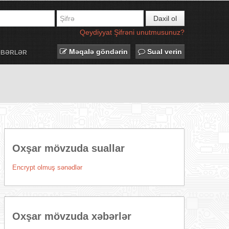
Daxil ol
Qeydiyyat
Şifrəni unutmusunuz?
Məqalə göndərin
Sual verin
ƏBƏRLƏR
Oxşar mövzuda suallar
Encrypt olmuş sənədlər
Oxşar mövzuda xəbərlər