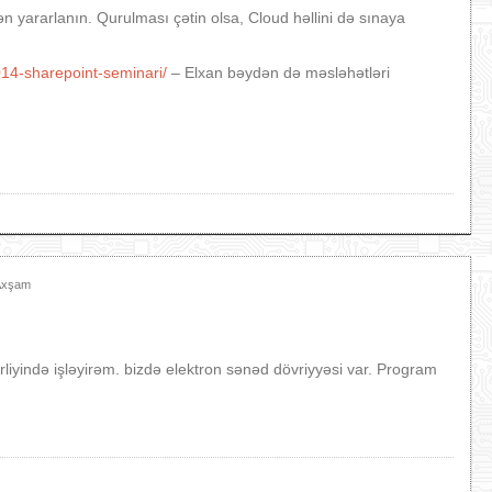
ən yararlanın. Qurulması çətin olsa, Cloud həllini də sınaya
14-sharepoint-seminari/
– Elxan bəydən də məsləhətləri
 Axşam
liyində işləyirəm. bizdə elektron sənəd dövriyyəsi var. Program