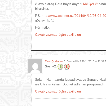
Əlavə olaraq Rauf bəyin dəyərli
MƏQALƏ
-sind
bilərsiniz.
P.S.
http://www.technet.az/2014/04/12/26-04-20
gözləyirik. 🙂
Hörmətlə,
Cavab yazmaq üçün daxil olun
Elnur Qurbanov
/ . Dərc edilib:A
20/11/2015 at 12:34
Səs:
+2.
Salam. Hal-hazırda İqtisadiyyat və Sənaye Nazir
isə Ultra şirkətinin Docnet adlanan programıdır.
Cavab yazmaq üçün daxil olun