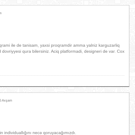
m
ami ile de tanisam, yaxsi proqramdir amma yalniz karguzarliq
d dovriyyesi qura bilersiniz. Aciq platformadi, designeri de var. Cox
36 Axşam
 individuallığını necə qoruyacağımızdı.