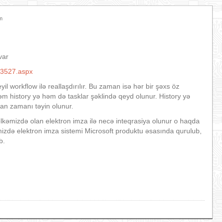
m
var
263527.aspx
 workflow ilə reallaşdırılır. Bu zaman isə hər bir şəxs öz
həm history yə həm də tasklar şəklində qeyd olunur. History yə
lan zamanı təyin olunur.
lkəmizdə olan elektron imza ilə necə inteqrasiya olunur o haqda
izdə elektron imza sistemi Microsoft produktu əsasında qurulub,
b.