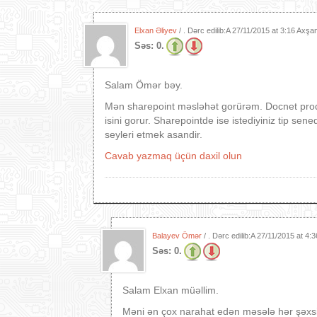
Elxan Əliyev
/ . Dərc edilib:A
27/11/2015 at 3:16 Axşa
Səs:
0.
Salam Ömər bəy.
Mən sharepoint məsləhət gorürəm. Docnet proqr
isini gorur. Sharepointde ise istediyiniz tip sene
seyleri etmek asandir.
Cavab yazmaq üçün daxil olun
Balayev Ömər
/ . Dərc edilib:A
27/11/2015 at 4:
Səs:
0.
Salam Elxan müəllim.
Məni ən çox narahat edən məsələ hər şəxsin