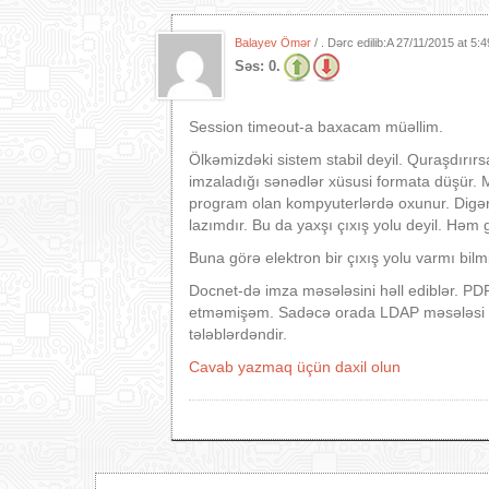
Balayev Ömər
/ . Dərc edilib:A
27/11/2015 at 5:
Səs:
0.
Session timeout-a baxacam müəllim.
Ölkəmizdəki sistem stabil deyil. Quraşdırırs
imzaladığı sənədlər xüsusi formata düşür. 
program olan kompyuterlərdə oxunur. Digər 
lazımdır. Bu da yaxşı çıxış yolu deyil. Hə
Buna görə elektron bir çıxış yolu varmı bilm
Docnet-də imza məsələsini həll ediblər. PD
etməmişəm. Sadəcə orada LDAP məsələsi p
tələblərdəndir.
Cavab yazmaq üçün daxil olun