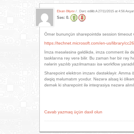
Elxan Əliyev
/ . Dərc edilib:A
27/11/2015 at 4:56 Axşa
Səs:
0.
Ömər bununçün sharepointdə session timeout 
https://technet.microsoft.com/en-us/library/cc
İmza məsələsinə gəldikdə, imza comment ilə deyil
tasklarına rəy verə bilir. Bu zaman hər bir rəy 
nələrin yazılıb yazılmaması isə workflow yaradı
Sharepoint elektron imzanı dəstəkləyir. Amma ö
dəqiq məlumatım yoxdur. Nəzərə alsaq ki ölkəm
demək ki sharepoint ilə inteqrasiya nəzərə alını
Cavab yazmaq üçün daxil olun