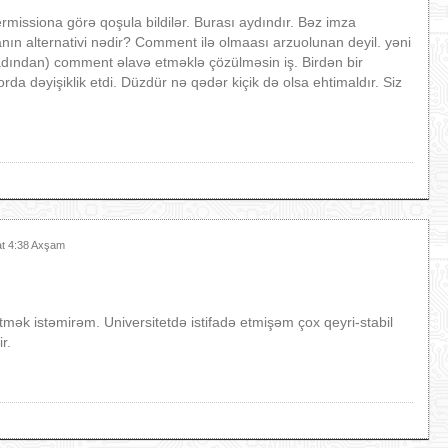
rmissiona görə qoşula bildilər. Burası aydındır. Bəz imza
nın alternativi nədir? Comment ilə olmaası arzuolunan deyil. yəni
 adından) comment əlavə etməklə çözülməsin iş. Birdən bir
rda dəyişiklik etdi. Düzdür nə qədər kiçik də olsa ehtimaldır. Siz
at 4:38 Axşam
tmək istəmirəm. Universitetdə istifadə etmişəm çox qeyri-stabil
ir.