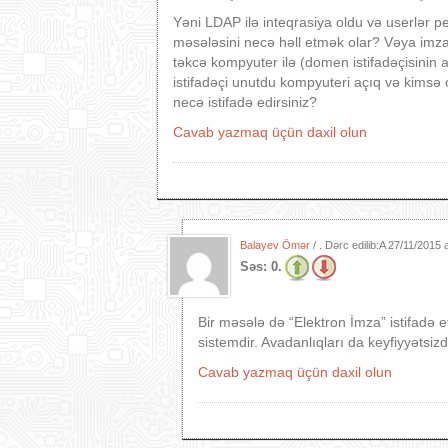
Yəni LDAP ilə inteqrasiya oldu və userlər pe
məsələsini necə həll etmək olar? Vəya imza
təkcə kompyuter ilə (domen istifadəçisinin
istifadəçi unutdu kompyuteri açıq və kimsə o
necə istifadə edirsiniz?
Cavab yazmaq üçün daxil olun
Balayev Ömər
/ . Dərc edilib:A
27/11/2015 
Səs:
0.
Bir məsələ də “Elektron İmza” istifadə e
sistemdir. Avadanlıqları da keyfiyyətsizd
Cavab yazmaq üçün daxil olun