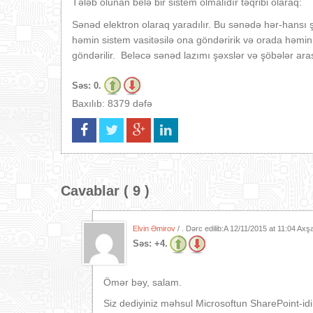
Tələb olunan belə bir sistem olmalıdır təqribi olaraq:
Sənəd elektron olaraq yaradılır. Bu sənədə hər-hansı
həmin sistem vasitəsilə ona göndəririk və orada həmi
göndərilir. Beləcə sənəd lazımı şəxslər və şöbələr ara
Səs:
0.
Baxılıb: 8379 dəfə
Cavablar ( 9 )
Elvin Əmirov
/ . Dərc edilib:A
12/11/2015 at 11:04 Ax
Səs:
+4.
Ömər bəy, salam.
Siz dediyiniz məhsul Microsoftun SharePoint-idi