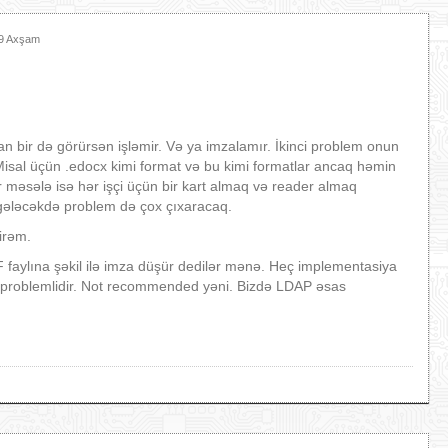
49 Axşam
an bir də görürsən işləmir. Və ya imzalamır. İkinci problem onun
Misal üçün .edocx kimi format və bu kimi formatlar ancaq həmin
məsələ isə hər işçi üçün bir kart almaq və reader almaq
m gələcəkdə problem də çox çıxaracaq.
irəm.
F faylına şəkil ilə imza düşür dedilər mənə. Heç implementasiya
roblemlidir. Not recommended yəni. Bizdə LDAP əsas