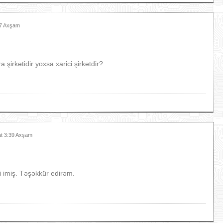
27 Axşam
şirkətidir yoxsa xarici şirkətdir?
at 3:39 Axşam
i imiş. Təşəkkür edirəm.