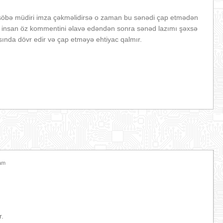
 şöbə müdiri imza çəkməlidirsə o zaman bu sənədi çap etmədən
n insan öz kommentini əlavə edəndən sonra sənəd lazımı şəxsə
sında dövr edir və çap etməyə ehtiyac qalmır.
şam
r.