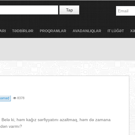
Tap
ARI
TƏDBİRLƏR
PROQRAMLAR
AVADANLIQLAR
IT LÜĞƏT
X
sənəd
8378
k. Belə ki, həm kağız sərfiyyatını azaltmaq, həm də zamana
 edən varmı?