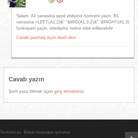
Salam. A1 xanasina qeyd etdiyiniz nomreni yazin. B1
xanasina =LEFT(A1;2)&” “&MID(A1;3;2)&” “&RIGHT(A1;3)
funksiyani yazin, istediyiniz netice elde edilecekdir
Cavab yazmaq üçün daxil olun
Cavab yazın
Şərh yaza bilmək üçün
giriş etməlisiniz
.
Technet.az. Bütün hüquqlar qorunur.