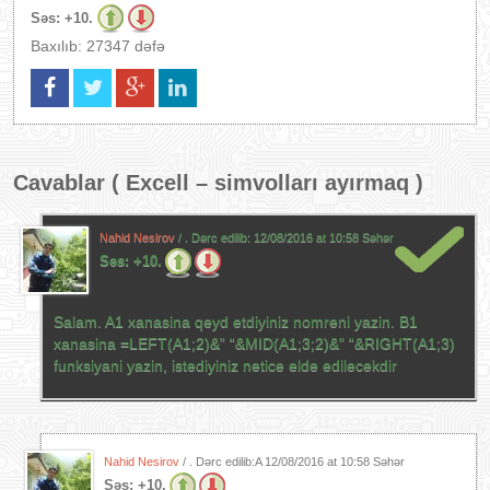
Səs:
+10.
Baxılıb: 27347 dəfə
Cavablar (
Excell – simvolları ayırmaq
)
Nahid Nesirov
/ . Dərc edilib:
12/08/2016 at 10:58 Səhər
Səs:
+10.
Salam. A1 xanasina qeyd etdiyiniz nomreni yazin. B1
xanasina =LEFT(A1;2)&” “&MID(A1;3;2)&” “&RIGHT(A1;3)
funksiyani yazin, istediyiniz netice elde edilecekdir
Nahid Nesirov
/ . Dərc edilib:A
12/08/2016 at 10:58 Səhər
Səs:
+10.