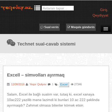
Giriş
,
Qeydiyyat
Sual verin
Məqalə göndərin
SUAL-CAVAB
Technet sual-cavab sistemi
TECHNET TV
MƏQALƏLƏR
İŞ ELANLARI
TƏDBİRLƏR
Excell – simvolları ayırmaq
PROQRAMLAR
12/08/2016
Yeqor Quliyev
Excel
27346
:
:
: 1
:
AVADANLIQLAR
IT LÜĞƏT
Salam, Excel ilə bağlı sualım var, tutaq ki, excel xanaya
10ac222 yazilib mənə lazimdi ki bunlari 10 ac 222 şəklində
XƏBƏRLƏR
ayırmaqdı? Zəhmət olmasa bilənlər kömək etsin.