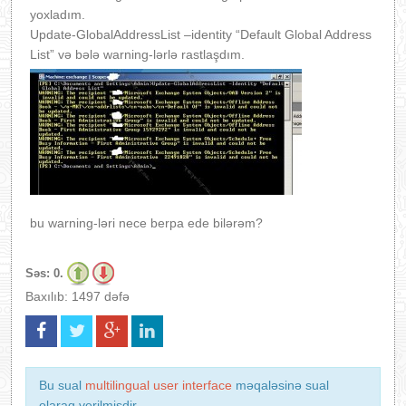
yoxladım.
Update-GlobalAddressList –identity “Default Global Address
List” və bələ warning-lərlə rastlaşdım.
bu warning-ləri nece berpa ede bilərəm?
Səs:
0.
Baxılıb: 1497 dəfə
Bu sual
multilingual user interface
məqaləsinə sual
olaraq verilmişdir.