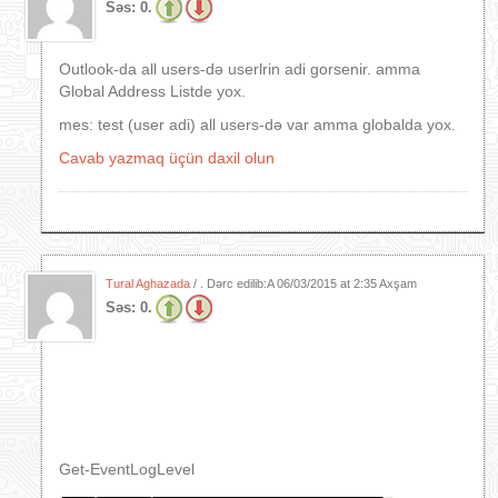
Səs:
0.
Outlook-da all users-də userlrin adi gorsenir. amma
Global Address Listde yox.
mes: test (user adi) all users-də var amma globalda yox.
Cavab yazmaq üçün daxil olun
Tural Aghazada
/ . Dərc edilib:A
06/03/2015 at 2:35 Axşam
Səs:
0.
Get-EventLogLevel