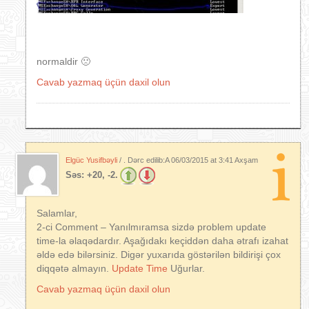
normaldir 🙁
Cavab yazmaq üçün daxil olun
Elgüc Yusifbəyli
/ . Dərc edilib:A
06/03/2015 at 3:41 Axşam
Səs:
+20, -2.
Salamlar,
2-ci Comment – Yanılmıramsa sizdə problem update
time-la əlaqədardır. Aşağıdakı keçiddən daha ətrafı izahat
əldə edə bilərsiniz. Digər yuxarıda göstərilən bildirişi çox
diqqətə almayın.
Update Time
Uğurlar.
Cavab yazmaq üçün daxil olun