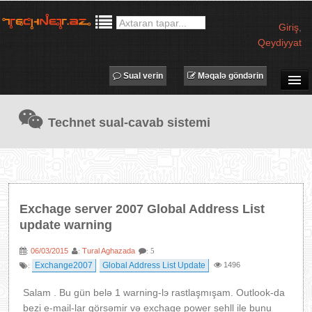
Giriş
,
Qeydiyyat
Sual verin
Məqalə göndərin
SUAL-CAVAB
Technet sual-cavab sistemi
TECHNET TV
MƏQALƏLƏR
İŞ ELANLARI
TƏDBİRLƏR
Exchage server 2007 Global Address List
PROQRAMLAR
update warning
AVADANLIQLAR
06/03/2015
Tural Aghazada
:
:
: 5
IT LÜĞƏT
Exchange2007
Global Address List Update
1496
:
XƏBƏRLƏR
Salam . Bu gün belə 1 warning-lэ rastlaşmışam. Outlook-da
bezi e-mail-lar görsəmir və exchage power sehll ile bunu