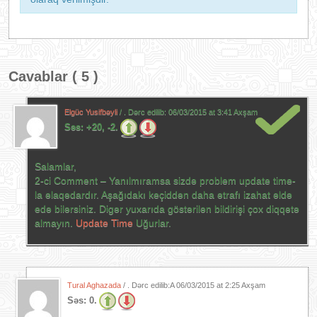
Cavablar ( 5 )
Elgüc Yusifbəyli
/ . Dərc edilib:
06/03/2015 at 3:41 Axşam
Səs:
+20, -2.
Salamlar,
2-ci Comment – Yanılmıramsa sizdə problem update time-
la əlaqədardır. Aşağıdakı keçiddən daha ətrafı izahat əldə
edə bilərsiniz. Digər yuxarıda göstərilən bildirişi çox diqqətə
almayın.
Update Time
Uğurlar.
Tural Aghazada
/ . Dərc edilib:A
06/03/2015 at 2:25 Axşam
Səs:
0.