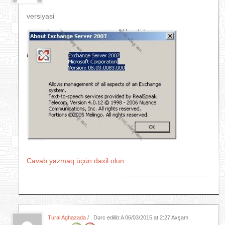
versiyasi
Cavab yazmaq üçün daxil olun
Tural Aghazada
/ . Dərc edilib:A
06/03/2015 at 2:27 Axşam