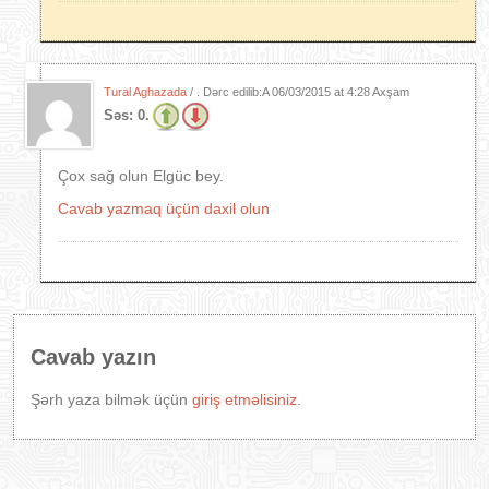
Tural Aghazada
/ . Dərc edilib:A
06/03/2015 at 4:28 Axşam
Səs:
0.
Çox sağ olun Elgüc bey.
Cavab yazmaq üçün daxil olun
Cavab yazın
Şərh yaza bilmək üçün
giriş etməlisiniz
.