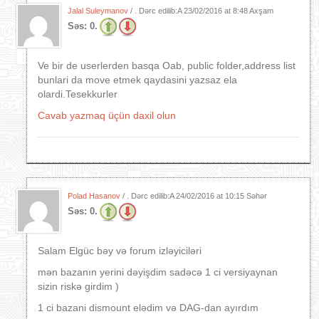
Jalal Suleymanov
/ . Dərc edilib:A
23/02/2016 at 8:48 Axşam
Səs:
0.
Ve bir de userlerden basqa Oab, public folder,address list
bunlari da move etmek qaydasini yazsaz ela
olardi.Tesekkurler
Cavab yazmaq üçün daxil olun
Polad Hasanov
/ . Dərc edilib:A
24/02/2016 at 10:15 Səhər
Səs:
0.
Salam Elgüc bəy və forum izləyiciləri
mən bazanın yerini dəyişdim sadəcə 1 ci versiyaynan
sizin riskə girdim )
1 ci bazani dismount elədim və DAG-dan ayırdım