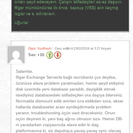
onları qeyd edəcəyəm. Çalışın istifadəçiləri az-az daşıyın.
Əgər mümkündürsə ilk öncə backup (VSS) alın keçmiş
loglar və s. sıfırlansın.
Uğurlar
Elgüc Yusifbəyli
/ . Dərc edilib:A
23/02/2016 at 3:27 Axşam
Səs:
+10.
Salamlar,
Əgər Exchange Serverlə bağlı təcrübəniz çox deyilsə,
özünüzə əlavə problem yaratmadan, həmin qeyd etdiyiniz
disk üzərində yeni database yaradıb, dəyişiklik etmək
istədiyiniz databasedəki istifadəçiləri ora daşıya bilərsiniz.
Normalda dismount edib əmrləri icra etdikdən sora, əksər
hallarda databaselər arası eyniləşdirmədə problem
yaranır, troubleshooting üçün vaxt itirəcəksiniz. Onun
üçün deyirəm ki, yəni baş ağrısı olmasın sizə. Həmin DB-
ni yaradarkən copyasınıda əlavə edin ki dag
platformasına ki, siz daşıdıqca yavaş-yavaş sync olacaq.