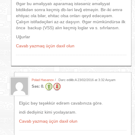
Əgər bu əməliyyatı aparamaq istəsəniz əməliyyat
bitdikdən sonra keçmiş db-ləri ləvğ etməyin. Bir-iki əmrə
ehtiyac ola bilər, ehitac olsa onları qeyd edəcəyəm.
Çalışın istifadəçiləri az-az daşıyın. Əgər mümkündürsə ilk
öncə backup (VSS) alın keçmiş loglar və s. sıfırlansın.
Uğurlar
Cavab yazmaq üçün daxil olun
Polad Hasanov
/ . Dərc edilib:A
23/02/2016 at 3:32 Axşam
Səs:
0.
Elgüc bəy təşəkkür edirəm cavabınıza görə.
indi dediyiniz kimi yoxlayaram.
Cavab yazmaq üçün daxil olun