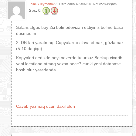
Jalal Suleymanov
/ . Dərc edilib:A
23/02/2016 at 8:28 Axşam
Səs:
0.
Salam.Elguc bey 2ci bolmedevizah etdiyiniz bolme basa
dusmedim
2. DB-ləri yaratmaq, Copyalarını əlavə etmək, gözləmək
(5-10 dəqiqə)..
Kopyalari dedikde neyi nezerde tutursuz.Backup cixarib
yeni locationa atmaq yoxsa nece? cunki yeni database
bosh olur yaradanda
Cavab yazmaq üçün daxil olun