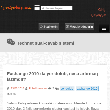
Giriş
,
Qeydiyyat
Sual verin
Məqalə göndərin
SUAL-CAVAB
Technet sual-cavab sistemi
TECHNET TV
MƏQALƏLƏR
İŞ ELANLARI
TƏDBİRLƏR
Exchange 2010-da yer dolub, necə artırmaq
PROQRAMLAR
lazımdır?
AVADANLIQLAR
23/02/2016
Polad Hasanov
yer dolub
exchange 2010
:
:
: 7
:
IT LÜĞƏT
3337
XƏBƏRLƏR
Salam.Xahiş edirəm köməklik göstərəsiniz. Məndə Exchange
2010-dur. 2 fiziki serverlərdə cluster vasitəsi ilə işləyir. Baza