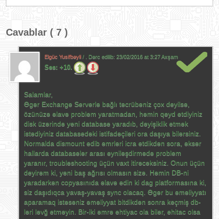
Cavablar ( 7 )
Elgüc Yusifbəyli
/ . Dərc edilib:
23/02/2016 at 3:27 Axşam
Səs:
+10.
Salamlar,
Əgər Exchange Serverlə bağlı təcrübəniz çox deyilsə,
özünüzə əlavə problem yaratmadan, həmin qeyd etdiyiniz
disk üzərində yeni database yaradıb, dəyişiklik etmək
istədiyiniz databasedəki istifadəçiləri ora daşıya bilərsiniz.
Normalda dismount edib əmrləri icra etdikdən sora, əksər
hallarda databaselər arası eyniləşdirmədə problem
yaranır, troubleshooting üçün vaxt itirəcəksiniz. Onun üçün
deyirəm ki, yəni baş ağrısı olmasın sizə. Həmin DB-ni
yaradarkən copyasınıda əlavə edin ki dag platformasına ki,
siz daşıdıqca yavaş-yavaş sync olacaq. Əgər bu əməliyyatı
aparamaq istəsəniz əməliyyat bitdikdən sonra keçmiş db-
ləri ləvğ etməyin. Bir-iki əmrə ehtiyac ola bilər, ehitac olsa