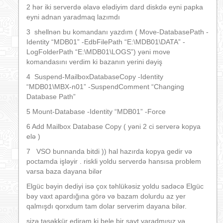
2 hər iki serverdə əlavə elədiyim dard diskdə eyni papka
eyni adnan yaradmaq lazımdı
3 shellnən bu komandanı yazdım ( Move-DatabasePath -
Identity “MDB01” -EdbFilePath “E:\MDB01\DATA” -
LogFolderPath “E:\MDB01\LOGS”) yəni move
komandasını verdim ki bazanın yerini dəyiş
4 Suspend-MailboxDatabaseCopy -Identity
“MDB01\MBX-n01” -SuspendComment “Changing
Database Path”
5 Mount-Database -Identity “MDB01” -Force
6 Add Mailbox Database Copy ( yəni 2 ci serverə kopya
elə )
7 VSO bunnanda bitdi )) hal hazırda kopya gedir və
poctamda işləyir . riskli yoldu serverdə hansısa problem
varsa baza dayana bilər
Elgüc bəyin dediyi isə çox təhlükəsiz yoldu sadəcə Elgüc
bəy vaxt apardığına görə və bazam dolurdu az yer
qalmışdı qorxdum tam dolar serverim dayana bilər.
sizə təşəkkür edirəm ki bele bir sayt yaradmısız və