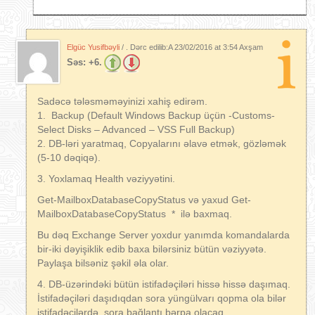
Elgüc Yusifbəyli
/ . Dərc edilib:A
23/02/2016 at 3:54 Axşam
Səs:
+6.
Sadəcə tələsməməyinizi xahiş edirəm.
1. Backup (Default Windows Backup üçün -Customs-
Select Disks – Advanced – VSS Full Backup)
2. DB-ləri yaratmaq, Copyalarını əlavə etmək, gözləmək
(5-10 dəqiqə).
3. Yoxlamaq Health vəziyyətini.
Get-MailboxDatabaseCopyStatus və yaxud Get-
MailboxDatabaseCopyStatus * ilə baxmaq.
Bu dəq Exchange Server yoxdur yanımda komandalarda
bir-iki dəyişiklik edib baxa bilərsiniz bütün vəziyyətə.
Paylaşa bilsəniz şəkil əla olar.
4. DB-üzərindəki bütün istifadəçiləri hissə hissə daşımaq.
İstifadəçiləri daşıdıqdan sora yüngülvarı qopma ola bilər
istifadəçilərdə, sora bağlantı bərpa olacaq.