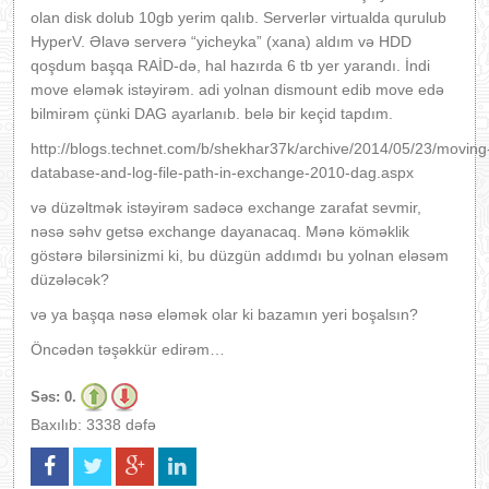
olan disk dolub 10gb yerim qalıb. Serverlər virtualda qurulub
HyperV. Əlavə serverə “yicheyka” (xana) aldım və HDD
qoşdum başqa RAİD-də, hal hazırda 6 tb yer yarandı. İndi
move eləmək istəyirəm. adi yolnan dismount edib move edə
bilmirəm çünki DAG ayarlanıb. belə bir keçid tapdım.
http://blogs.technet.com/b/shekhar37k/archive/2014/05/23/moving
database-and-log-file-path-in-exchange-2010-dag.aspx
və düzəltmək istəyirəm sadəcə exchange zarafat sevmir,
nəsə səhv getsə exchange dayanacaq. Mənə köməklik
göstərə bilərsinizmi ki, bu düzgün addımdı bu yolnan eləsəm
düzələcək?
və ya başqa nəsə eləmək olar ki bazamın yeri boşalsın?
Öncədən təşəkkür edirəm…
Səs:
0.
Baxılıb: 3338 dəfə