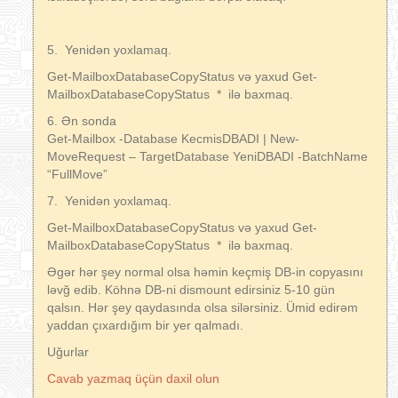
5. Yenidən yoxlamaq.
Get-MailboxDatabaseCopyStatus və yaxud Get-
MailboxDatabaseCopyStatus * ilə baxmaq.
6. Ən sonda
Get-Mailbox -Database KecmisDBADI | New-
MoveRequest – TargetDatabase YeniDBADI -BatchName
“FullMove”
7. Yenidən yoxlamaq.
Get-MailboxDatabaseCopyStatus və yaxud Get-
MailboxDatabaseCopyStatus * ilə baxmaq.
Əgər hər şey normal olsa həmin keçmiş DB-in copyasını
ləvğ edib. Köhnə DB-ni dismount edirsiniz 5-10 gün
qalsın. Hər şey qaydasında olsa silərsiniz. Ümid edirəm
yaddan çıxardığım bir yer qalmadı.
Uğurlar
Cavab yazmaq üçün daxil olun