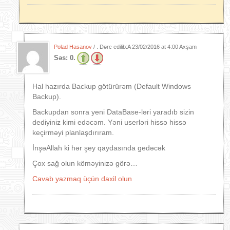
Polad Hasanov
/ . Dərc edilib:A
23/02/2016 at 4:00 Axşam
Səs:
0.
Hal hazırda Backup götürürəm (Default Windows
Backup).
Backupdan sonra yeni DataBase-ləri yaradıb sizin
dediyiniz kimi edəcəm. Yəni userləri hissə hissə
keçirməyi planlaşdırıram.
İnşəAllah ki hər şey qaydasında gedəcək
Çox sağ olun köməyinizə görə…
Cavab yazmaq üçün daxil olun